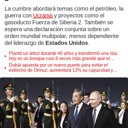
La cumbre abordará temas como el petróleo, la
guerra con
Ucrania
y proyectos como el
gasoducto Fuerza de Siberia 2. También se
espera una declaración conjunta sobre un
orden mundial multipolar, menos dependiente
del liderazgo de
Estados Unidos
.
Plantó un árbol durante 40 años y transformó una isla:
hoy es un bosque casi 6 veces más grande que el
Parque de las Leyendas
Dubái apuesta por un nuevo puerto para evitar el
estrecho de Ormuz: aumentará 13% su capacidad y
reforzará el comercio mundial