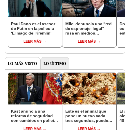
Paul Dano es el asesor
Milei denuncia una “red
Dona
de Putin en la película
de espionaje ilegal”
consi
'El mago del Kremlin'
rusa en medios
esta
argentinos y promete ir
poco"
LEER MÁS
LEER MÁS
“hasta las últimas
de Or
consecuencias”
LO MÁS VISTO
LO ÚLTIMO
Kast anuncia una
Este es el animal que
El al
reforma de seguridad
pone un huevo cada
cienc
con cambios en policías
tres segundos, puede
40 añ
y sistema penitenciario
vivir hasta 50 años y
natur
LEER MÁS
LEER MÁS
de Chile
habita en casi todo el
reint