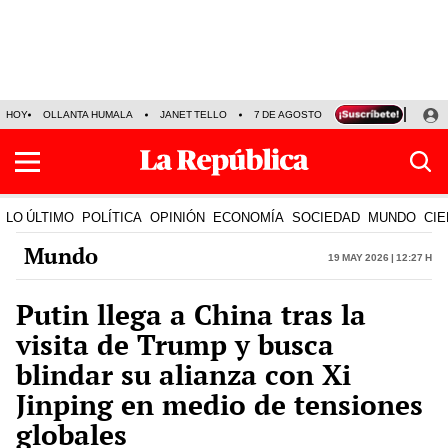
HOY
OLLANTA HUMALA
JANET TELLO
7 DE AGOSTO
TINKA RESULTADOS
LO ÚLTIMO
POLÍTICA
OPINIÓN
ECONOMÍA
SOCIEDAD
MUNDO
CIE
Mundo
19 May 2026 | 12:27 h
Putin llega a China tras la
visita de Trump y busca
blindar su alianza con Xi
Jinping en medio de tensiones
globales