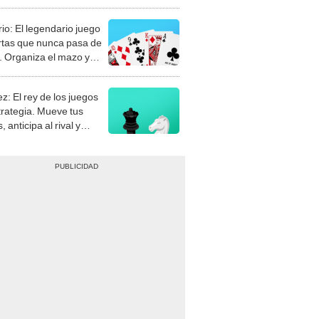
rio: El legendario juego
rtas que nunca pasa de
 Organiza el mazo y
stra tu habilidad.
z: El rey de los juegos
trategia. Mueve tus
, anticipa al rival y
gue el jaque mate.