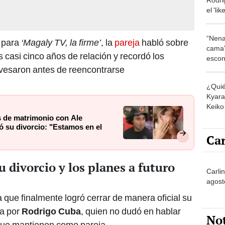
el 'li
polém
ella: 
“Nena
a para
‘Magaly TV, la firme’
, la
pareja
habló sobre
cama”
ras casi cinco años de relación y recordó los
escon
los E
esaron antes de reencontrarse
¿Quié
Kyara 
Keiko 
contra
s de matrimonio con Ale
ó su divorcio: "Estamos en el
Car
 divorcio y los planes a futuro
Carli
agost
que finalmente logró cerrar de manera oficial su
da por
Rodrigo Cuba
, quien no dudó en hablar
No
que mantienen como pareja.