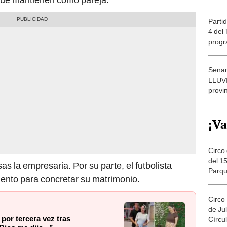
Partid
4 del
progr
dónde
Senam
LLUV
provi
¡Va
Circo 
del 15
sas la empresaria. Por su parte, el futbolista
Parqu
ento para concretar su matrimonio.
Migue
Circo
de Jul
por tercera vez tras
Círcul