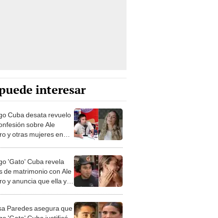
puede interesar
go Cuba desata revuelo
confesión sobre Ale
ro y otras mujeres en
 “Soy demasiado fijón”
go 'Gato' Cuba revela
s de matrimonio con Ale
ro y anuncia que ella ya
 su divorcio: "Estamos en
jor momento"
sa Paredes asegura que
o 'Gato' Cuba justificó