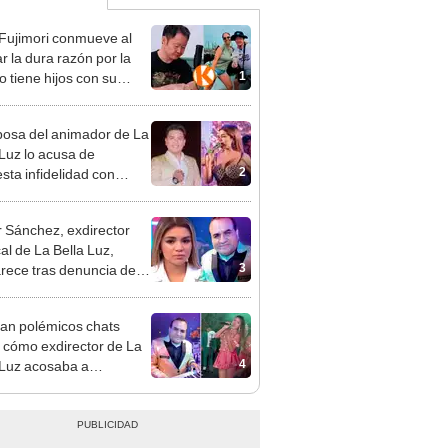
 Fujimori conmueve al
r la dura razón por la
1
o tiene hijos con su
a Erika Muñóz: "El
o judicial"
osa del animador de La
 Luz lo acusa de
2
sta infidelidad con
 Saldaña y expone
 Sánchez, exdirector
al de La Bella Luz,
3
rece tras denuncia de
 Saldaña con polémico
o: "Pido respetar la
an polémicos chats
nción de inocencia"
 cómo exdirector de La
4
 Luz acosaba a
tante: “¿Vienes?, te
o”