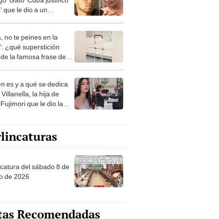
ke' que le dio a un
ico comentario sobre
"No se dio cuenta"
, no te peines en la
: ¿qué superstición
de la famosa frase de
nanitos Verdes?
n es y a qué se dedica
Villanella, la hija de
Fujimori que le dio la
 a nivel nacional?
lincaturas
ncatura del sábado 8 de
o de 2026
tas Recomendadas