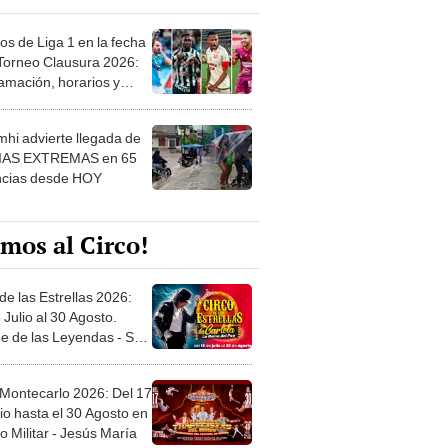
os de Liga 1 en la fecha
 Torneo Clausura 2026:
amación, horarios y
 ver
hi advierte llegada de
IAS EXTREMAS en 65
ncias desde HOY
mos al Circo!
de las Estrellas 2026:
 Julio al 30 Agosto.
e de las Leyendas - San
l
 Montecarlo 2026: Del 17
io hasta el 30 Agosto en
o Militar - Jesús María