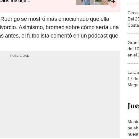
ios me dijo...”
Circo
e Rodrigo se mostró más emocionado que ella
Del 2
Costa
 divorcio. Asimismo, bromeó sobre cómo sería una
s antes, el futbolista comentó en un pódcast que
Gran 
del 10
en el
La Ca
17 de 
Mega 
Ju
Maste
palab
nuest