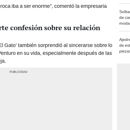
a roca iba a ser enorme”, comentó la empresaria
Solita
de ca
moda.
te confesión sobre su relación
demue
Ajedre
El Gato’ también sorprendió al sincerarse sobre lo
de es
piezas
Venturo en su vida, especialmente después de las
consi
ja.