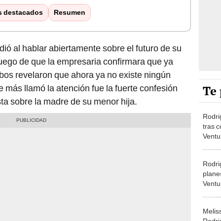
s destacados
Resumen
ió al hablar abiertamente sobre el futuro de su
uego de que la empresaria confirmara que ya
mbos revelaron que ahora ya no existe ningún
Te 
 más llamó la atención fue la fuerte confesión
ista sobre la madre de su menor hija.
Rodri
tras 
Ventu
vivo:
Rodri
plane
Ventu
firmó
el me
Melis
Rodrig