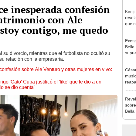
ce inesperada confesión
Kenji
atrimonio con Ale
revela
que n
estoy contigo, me quedo
espos
proces
Exesp
Bella
supue
l su divorcio, mientras que el futbolista no ocultó su
 su relación con la empresaria.
Naldy
chats
confesión sobre Ale Venturo y otras mujeres en vivo:
César
music
 'Gato' Cuba justificó el 'like' que le dio a un
reapa
No se dio cuenta"
Naldy
pedid
Revel
presu
sobre
Bella
excan
esper