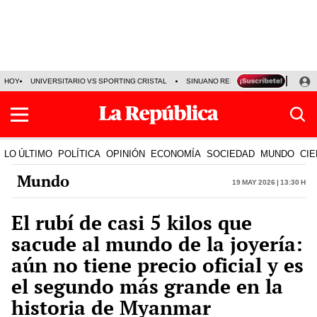
HOY
UNIVERSITARIO VS SPORTING CRISTAL
SINUANO RESULTADOS HOY
CA
LO ÚLTIMO
POLÍTICA
OPINIÓN
ECONOMÍA
SOCIEDAD
MUNDO
CIE
Mundo
19 May 2026 | 13:30 h
El rubí de casi 5 kilos que
sacude al mundo de la joyería:
aún no tiene precio oficial y es
el segundo más grande en la
historia de Myanmar