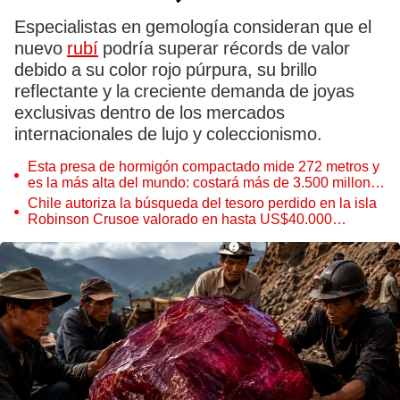
Especialistas en gemología consideran que el
nuevo
rubí
podría superar récords de valor
debido a su color rojo púrpura, su brillo
reflectante y la creciente demanda de joyas
exclusivas dentro de los mercados
internacionales de lujo y coleccionismo.
Esta presa de hormigón compactado mide 272 metros y
es la más alta del mundo: costará más de 3.500 millones
de dólares
Chile autoriza la búsqueda del tesoro perdido en la isla
Robinson Crusoe valorado en hasta US$40.000
millones