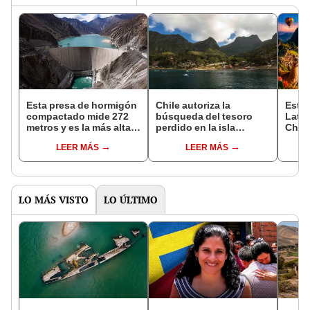
Esta presa de hormigón
Chile autoriza la
Este 
compactado mide 272
búsqueda del tesoro
Lati
metros y es la más alta
perdido en la isla
China
del mundo: costará más
Robinson Crusoe
desti
LEER MÁS
LEER MÁS
de 3.500 millones de
valorado en hasta
popu
dólares
US$40.000 millones
LO MÁS VISTO
LO ÚLTIMO