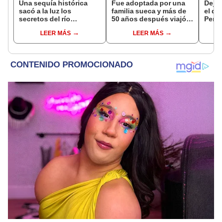
Una sequía histórica
Fue adoptada por una
Dejó 
sacó a la luz los
familia sueca y más de
el de
secretos del río
50 años después viajó a
Perú:
Danubio: barcos de la
Sudamérica en busca de
un re
LEER MÁS
LEER MÁS
Segunda Guerra
sus raíces: "Encontré
creó
Mundial, fósiles de
esa parte faltante"
ecos
mamut y más