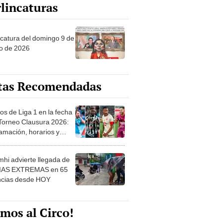
lincaturas
ncatura del domingo 9 de
o de 2026
tas Recomendadas
os de Liga 1 en la fecha
 Torneo Clausura 2026:
amación, horarios y
 ver
hi advierte llegada de
IAS EXTREMAS en 65
ncias desde HOY
mos al Circo!