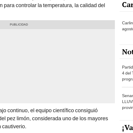
Car
 para controlar la temperatura, la calidad del
Carli
agost
No
Partid
4 del
progr
dónde
Senam
LLUV
provi
jo continuo, el equipo científico consiguió
a del pez limón, considerada uno de los mayores
¡Va
 cautiverio.