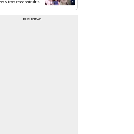
2
os y tras reconstruir sus
s mediante ADN ocurre
esperado: “Fue como
trar una aguja en un
”