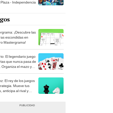
Plaza - Independencia
egos
rgrama: ¡Descubre las
ras escondidas en
ro Mastergrama!
rio: El legendario juego
rtas que nunca pasa de
 Organiza el mazo y
stra tu habilidad.
z: El rey de los juegos
trategia. Mueve tus
, anticipa al rival y
gue el jaque mate.