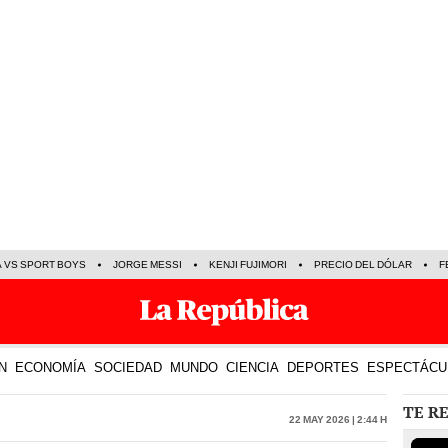
A VS SPORT BOYS
JORGE MESSI
KENJI FUJIMORI
PRECIO DEL DÓLAR
F
N
ECONOMÍA
SOCIEDAD
MUNDO
CIENCIA
DEPORTES
ESPECTÁCU
TE R
22 May 2026 | 2:44 h