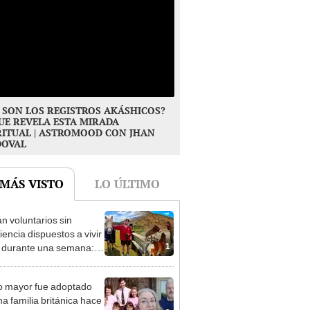
 SON LOS REGISTROS AKÁSHICOS?
UE REVELA ESTA MIRADA
RITUAL | ASTROMOOD CON JHAN
DOVAL
 MÁS VISTO
LO ÚLTIMO
n voluntarios sin
iencia dispuestos a vivir
1
s durante una semana:
cuidar caballos, burros y
 animales rescatados en
o mayor fue adoptado
fugio por 2 horas
na familia británica hace