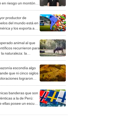
n en riesgo un montón
rechos adquiridos"
yor productor de
elos del mundo está en
érica y los exporta a
e 120 países, como
 fabrican sus propios
esperado animal al que
ses
entíficos recurrieron para
 la naturaleza: la
roducción de un asno
e está convirtiendo el
azonía escondía algo
rto en un paisaje con
ande que ni cinco siglos
ida
ploraciones lograron
rarlo: el hallazgo
a cambiar todo lo que se
nicas banderas que son
 sobre su pasado
dénticas a la de Perú:
e ellas posee un escudo
imilar