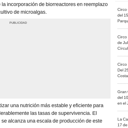
 la incorporación de biorreactores en reemplazo
Circo 
ultivo de microalgas.
del 15
Parqu
Migue
Circo
de Jul
Círcul
Circo
Del 2
Costa
Gran 
del 10
en el
izar una nutrición más estable y eficiente para
derablemente las tasas de supervivencia. El
La Ca
 se alcanza una escala de producción de este
17 de 