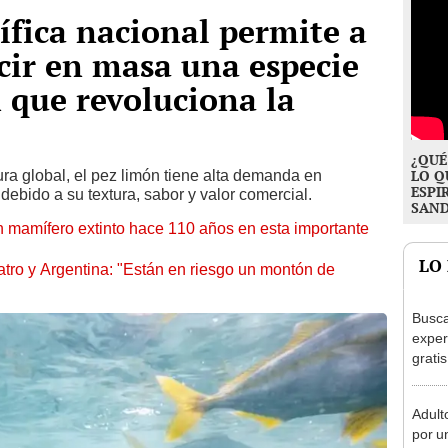
ífica nacional permite a
cir en masa una especie
que revoluciona la
¿QUÉ
ra global, el pez limón tiene alta demanda en
LO Q
ESPI
debido a su textura, sabor y valor comercial.
SAN
un mamífero extinto hace 110 años en esta importante
LO
eatro y Argentina: "Están en riesgo un montón de
Busca
exper
grati
para 
otros
Adult
un re
por u