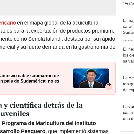
"Está
de de
El ma
ricano
en el mapa global de la acuicultura
caram
dades para la exportación de productos premium.
Sudam
mente como Seriola lalandi, destaca por su rápido
más d
Perú:
mercial y su fuerte demanda en la gastronomía de
El in
enva
los ci
salvar
reint
salvaj
gantesco cable submarino de
La Am
desie
un país de Sudamérica: no es
tan gr
más v
de ex
encont
podrí
y científica detrás de la
Las ú
sabía
juveniles
casi i
una d
l
Programa de Maricultura del Instituto
muy s
esarrollo Pesquero
, que implementó sistemas