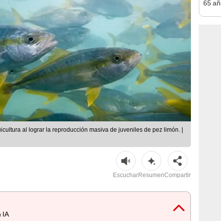
65 añ
raíce
lo in
encon
pajar
icultura al lograr la reproducción masiva de juveniles de pez limón. |
Escuchar
Resumen
Compartir
 IA