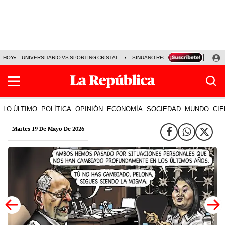
HOY
UNIVERSITARIO VS SPORTING CRISTAL
SINUANO RESULTADOS HOY
CA
LO ÚLTIMO
POLÍTICA
OPINIÓN
ECONOMÍA
SOCIEDAD
MUNDO
CIE
Martes 19 De Mayo De 2026