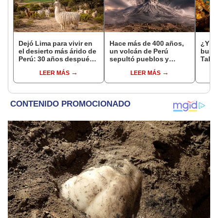
Dejó Lima para vivir en
Hace más de 400 años,
¿Y si
el desierto más árido de
un volcán de Perú
busc
Perú: 30 años después,
sepultó pueblos y
Tahu
un rebaño de llamas
provocó uno de los
estu
LEER MÁS
LEER MÁS
creó un sorprendente
veranos más fríos de la
pens
ecosistema
historia: sigue bajo
teorí
monitoreo
de A