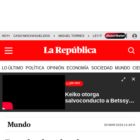
HOY
CASO MOCHASUELDOS
MIGUEL TORRES
LEY PULPÍN
PRECIO DEL
LO ÚLTIMO
POLÍTICA
OPINIÓN
ECONOMÍA
SOCIEDAD
MUNDO
CIE
EN VIVO
Keiko otorga
salvoconducto a Betssy
Chávez y renuevan
Petroperú | Sin Guion con
Rosa María Palacios
Mundo
29 Mar 2026 | 6:45 h