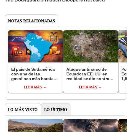
NOTAS RELACIONADAS
El país de Sudamérica
Ataque antinarco de
Polic
con una de las
Ecuador y EE. UU. en
Ecua
gasolinas más baratas
realidad se dio contra
1,5 t
del mundo, después de
una finca ganadera,
mari
LEER MÁS
LEER MÁS
Venezuela, pese a la
según The New York
en 3 
guerra en Medio Oriente
Times
dólar
ocult
LO MÁS VISTO
LO ÚLTIMO