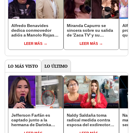
Alfredo Benavides
Miranda Capurro se
Alfre
dedica conmovedor
sincera sobre su salida
pronu
adiós a Manolo Rojas
de 'Zaca TV' y su
que E
tras 35 años de amistad:
relación con el hijo
'Niño
LEER MÁS
LEER MÁS
“Pensé que tú cargarías
menor de Alfredo
'Man
mi cajón”
Benavides
"Si m
llama
LO MÁS VISTO
LO ÚLTIMO
Jefferson Farfán es
Naldy Saldaña toma
Naldy
captado junto a la
radical medida contra
mant
hermana de Darinka
esposa del exdirector
senti
Ramírez mientras Xiomy
de La Bella Luz tras
de La