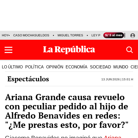
HOY
CASO MOCHASUELDOS
MIGUEL TORRES
LEY PULPÍN
PRECIO DEL
LO ÚLTIMO
POLÍTICA
OPINIÓN
ECONOMÍA
SOCIEDAD
MUNDO
CIE
Espectáculos
13 Jun 2026 | 15:01 h
Ariana Grande causa revuelo
con peculiar pedido al hijo de
Alfredo Benavides en redes:
"¿Me prestas esto, por favor?"