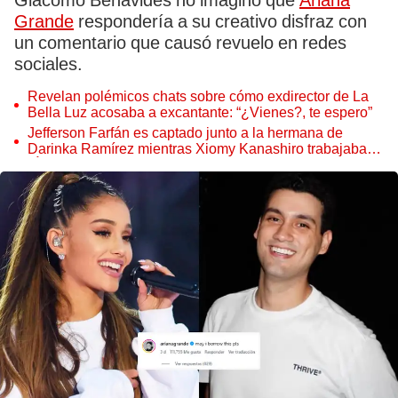
Giacomo Benavides no imaginó que
Ariana
Grande
respondería a su creativo disfraz con
un comentario que causó revuelo en redes
sociales.
Revelan polémicos chats sobre cómo exdirector de La
Bella Luz acosaba a excantante: “¿Vienes?, te espero”
Jefferson Farfán es captado junto a la hermana de
Darinka Ramírez mientras Xiomy Kanashiro trabajaba:
“Él tiene sus…”