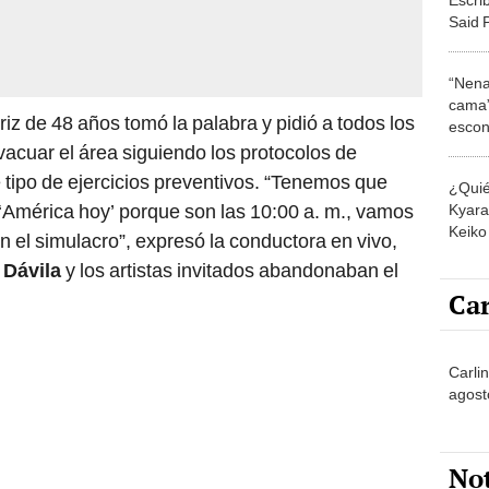
años”
Said 
“Pido
“Nena
cama”
riz de 48 años tomó la palabra y pidió a todos los
escon
los E
acuar el área siguiendo los protocolos de
 tipo de ejercicios preventivos. “Tenemos que
¿Quié
e ‘América hoy’ porque son las 10:00 a. m., vamos
Kyara 
Keiko 
el simulacro”, expresó la conductora en vivo,
contra
Dávila
y los artistas invitados abandonaban el
Car
Carlin
agost
No