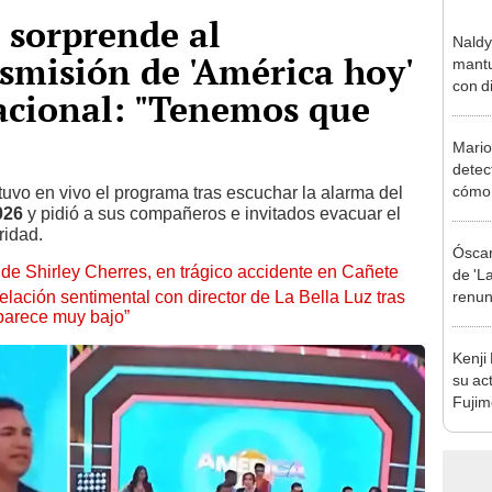
 sorprende al
Naldy
smisión de 'América hoy'
mantu
con d
acional: "Tenemos que
tras 
tocam
Mario
bajo”
detec
cómo 
uvo en vivo el programa tras escuchar la alarma del
026
y pidió a sus compañeros e invitados evacuar el
"Dolo
ridad.
Óscar
de Shirley Cherres, en trágico accidente en Cañete
de 'La
lación sentimental con director de La Bella Luz tras
renun
parece muy bajo”
orque
Sald
Kenji
su ac
Fujim
los ev
Érika,