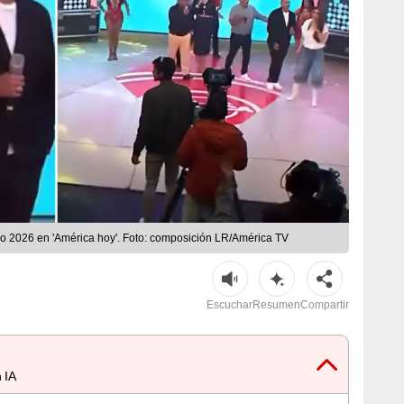
gro 2026 en 'América hoy'. Foto: composición LR/América TV
Escuchar
Resumen
Compartir
 IA