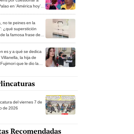
Palao en ‘América hoy’:
 que controle su boca”
, no te peines en la
: ¿qué superstición
de la famosa frase de
nanitos Verdes?
n es y a qué se dedica
Villanella, la hija de
Fujimori que le dio la
 a nivel nacional?
lincaturas
catura del viernes 7 de
o de 2026
tas Recomendadas