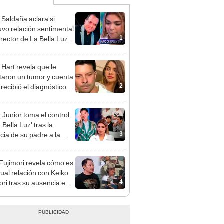
 Saldaña aclara si
vo relación sentimental
1
irector de La Bella Luz
denunciarlo por
ientos: “Me parece muy
 Hart revela que le
taron un tumor y cuenta
2
recibió el diagnóstico:
res muy fuertes..."
 Junior toma el control
 Bella Luz' tras la
3
cia de su padre a la
sta por caso Naldy
aña
 Fujimori revela cómo es
tual relación con Keiko
4
ori tras su ausencia en
entos: "Mi familia es
 mi suegra..."