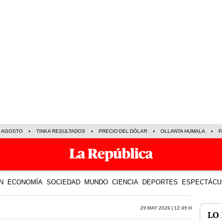
E AGOSTO
TINKA RESULTADOS
PRECIO DEL DÓLAR
OLLANTA HUMALA
P
N
ECONOMÍA
SOCIEDAD
MUNDO
CIENCIA
DEPORTES
ESPECTÁCU
29 May 2026 | 12:49 h
LO