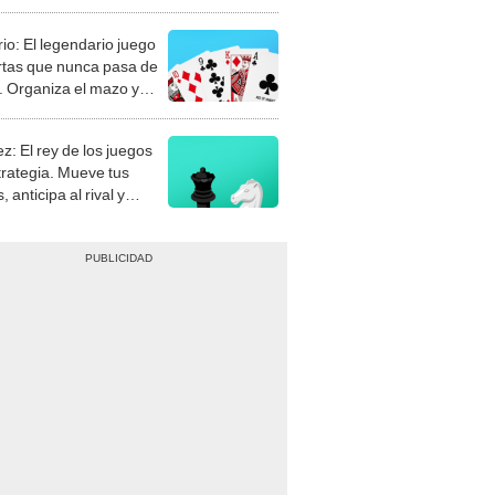
rio: El legendario juego
rtas que nunca pasa de
 Organiza el mazo y
stra tu habilidad.
z: El rey de los juegos
trategia. Mueve tus
, anticipa al rival y
gue el jaque mate.