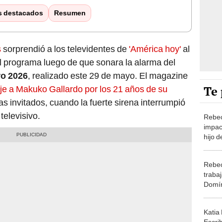
s destacados
Resumen
s
sorprendió a los televidentes de
'América hoy'
al
el programa luego de que sonara la alarma del
ro 2026
, realizado este 29 de mayo. El magazine
Te 
e a Makuko Gallardo por los 21 años de su
stas invitados, cuando la fuerte sirena interrumpió
televisivo.
Rebec
impac
hijo d
Día d
soy se
Rebec
trabaj
Domín
dejará
ingre
Katia
Melan
Escri