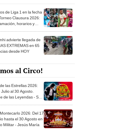
os de Liga 1 en la fecha
 Torneo Clausura 2026:
amación, horarios y
 ver
hi advierte llegada de
IAS EXTREMAS en 65
ncias desde HOY
mos al Circo!
de las Estrellas 2026:
 Julio al 30 Agosto.
e de las Leyendas - San
l
 Montecarlo 2026: Del 17
io hasta el 30 Agosto en
o Militar - Jesús María