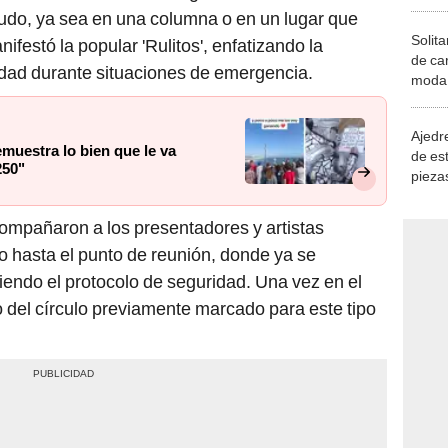
udo, ya sea en una columna o en un lugar que
Solita
ifestó la popular 'Rulitos', enfatizando la
de ca
idad durante situaciones de emergencia.
moda.
demue
Ajedre
emuestra lo bien que le va
de es
250"
piezas
consi
ompañaron a los presentadores y artistas
do hasta el punto de reunión, donde ya se
endo el protocolo de seguridad. Una vez en el
o del círculo previamente marcado para este tipo