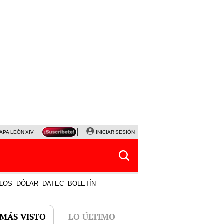
APA LEÓN XIV
NALDY SALDAÑA
INICIAR SESIÓN
LA BELLA LUZ
MAGALY MEDINA
HORÓS
LOS
DÓLAR
DATEC
BOLETÍN
 MÁS VISTO
LO ÚLTIMO