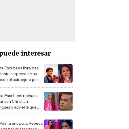
puede interesar
a Escribens llora tras
tante sorpresa de su
esde el extranjero por el
e la Madre: “Todo lo que
 lo debo a él”
a Escribens rechaza
ar con Christian
guez y advierte que
 el programa si él
sa: “Yo conozco a
 Palma encara a Rebeca
ie desde hace muchos
bens por cuestionar a