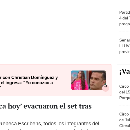
Partid
4 del
progr
dónde
Senam
LLUV
provi
¡Va
r con Christian Domínguez y
 él ingresa: “Yo conozco a
Circo 
”
del 15
Parqu
Migue
a hoy’ evacuaron el set tras
Circo
de Jul
Rebeca Escribens, todos los integrantes del
Círcul