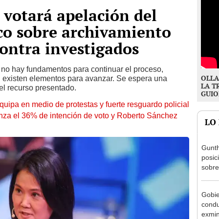
 votará apelación del
co sobre archivamiento
contra investigados
no hay fundamentos para continuar el proceso,
OLLA
n existen elementos para avanzar. Se espera una
LA T
el recurso presentado.
GUIO
equipa en medio de protestas y fuerte resguardo policial
nza el 36% de intención de voto y Roberto Sánchez
LO
Gunth
posic
sobre
Aliag
Gobie
condu
exmin