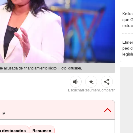
la m
Keiko
que G
extra
Cháve
nuest
Elmer
pedid
legisl
por "
e acusada de financiamiento ilícito | Foto: difusión.
Escuchar
Resumen
Compartir
 IA
s destacados
Resumen