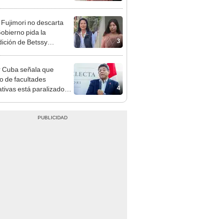
adrugada
 Fujimori no descarta
obierno pida la
3
dición de Betssy
z: "Está dentro de
ras facultades"
 Cuba señala que
o de facultades
4
ativas está paralizado
trámite burocrático"