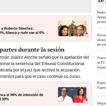
Te 
Keiko 
Arequ
prote
polici
i y Roberto Sánchez:
6%, blanco y nulo cae al 6%
Encue
alcan
de vo
partes durante la sesión
regis
Germán Juárez Atoche señaló que la apelación del
Fuerz
al TC
ionar la sentencia del Tribunal Constitucional,
impac
licada por el juez que archivó la acusación.
respa
ementos para que el caso continúe su curso.
Exper
Fujim
nza el 36% de intención de
el 30%
Migue