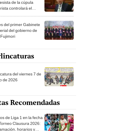
esista de la cúpula
rista controlará el
r año del Senado
les del primer Gabinete
erial del gobierno de
 Fujimori
lincaturas
catura del viernes 7 de
o de 2026
tas Recomendadas
os de Liga 1 en la fecha
 Torneo Clausura 2026:
amación, horarios y