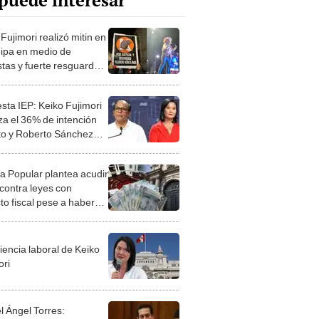
puede interesar
Fujimori realizó mitin en
ipa en medio de
stas y fuerte resguardo
al
sta IEP: Keiko Fujimori
za el 36% de intención
to y Roberto Sánchez
tra el 30%
a Popular plantea acudir
 contra leyes con
to fiscal pese a haber
ldado varias de ellas
iencia laboral de Keiko
ori
l Ángel Torres: