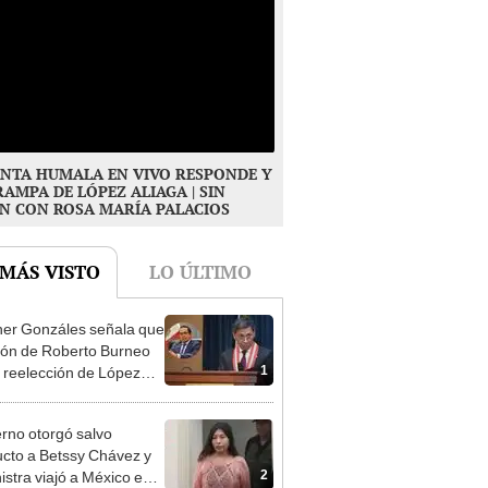
NTA HUMALA EN VIVO RESPONDE Y
RAMPA DE LÓPEZ ALIAGA | SIN
N CON ROSA MARÍA PALACIOS
 MÁS VISTO
LO ÚLTIMO
er Gonzáles señala que
ión de Roberto Burneo
1
 reelección de López
a no representan al JNE
rno otorgó salvo
cto a Betssy Chávez y
2
istra viajó a México en