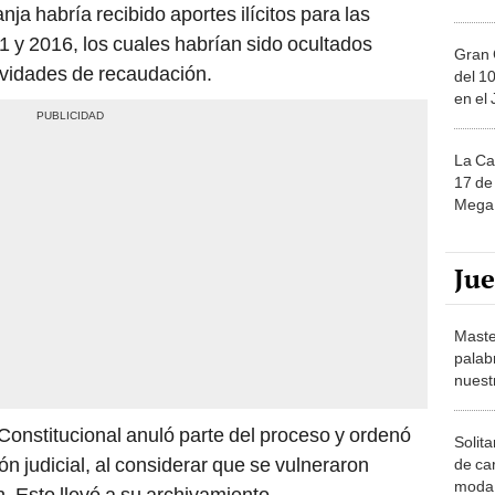
anja habría recibido aportes ilícitos para las
 y 2016, los cuales habrían sido ocultados
Gran 
ividades de recaudación.
del 10
en el
La Ca
17 de 
Mega 
Ju
Maste
palab
nuest
 Constitucional anuló parte del proceso y ordenó
Solita
n judicial, al considerar que se vulneraron
de ca
moda.
. Esto llevó a su archivamiento.