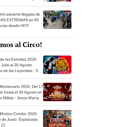
 ver
hi advierte llegada de
IAS EXTREMAS en 65
ncias desde HOY
mos al Circo!
de las Estrellas 2026:
 Julio al 30 Agosto.
e de las Leyendas - San
l
 Montecarlo 2026: Del 17
io hasta el 30 Agosto en
o Militar - Jesús María
 Místico Condor 2026:
5 de Junio. Explanada
 21