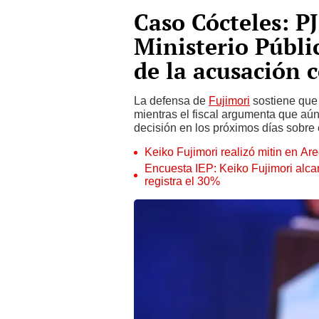
Caso Cócteles: PJ
Ministerio Públi
de la acusación 
La defensa de
Fujimori
sostiene que 
mientras el fiscal argumenta que aú
decisión en los próximos días sobre 
Keiko Fujimori realizó mitin en Ar
Encuesta IEP: Keiko Fujimori alca
registra el 30%