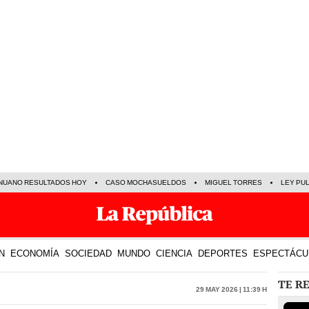
NUANO RESULTADOS HOY
CASO MOCHASUELDOS
MIGUEL TORRES
LEY PU
N
ECONOMÍA
SOCIEDAD
MUNDO
CIENCIA
DEPORTES
ESPECTÁCU
TE R
29 May 2026 | 11:39 h