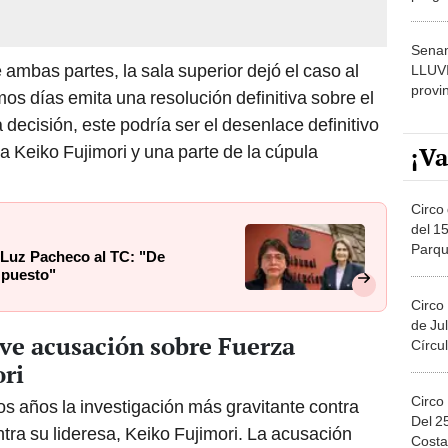
dónde
Senam
ambas partes, la sala superior dejó el caso al
LLUV
provi
os días emita una resolución definitiva sobre el
 decisión, este podría ser el desenlace definitivo
¡Va
a Keiko Fujimori y una parte de la cúpula
Circo 
del 15
Parqu
 Luz Pacheco al TC: "De
Migue
 puesto"
Circo
de Jul
rave acusación sobre Fuerza
Círcul
ori
Circo
os años la investigación más gravitante contra
Del 2
tra su lideresa, Keiko Fujimori. La acusación
Costa