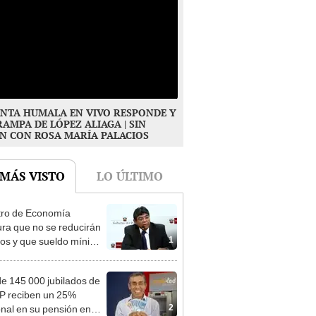
NTA HUMALA EN VIVO RESPONDE Y
RAMPA DE LÓPEZ ALIAGA | SIN
N CON ROSA MARÍA PALACIOS
 MÁS VISTO
LO ÚLTIMO
tro de Economía
ra que no se reducirán
1
dos y que sueldo mínimo
mentará en dos etapas
e 145 000 jubilados de
P reciben un 25%
2
onal en su pensión en