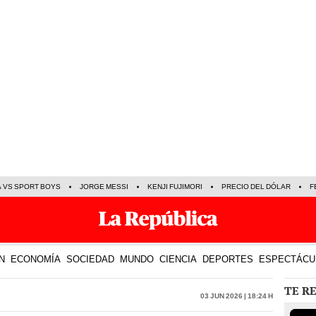
A VS SPORT BOYS
JORGE MESSI
KENJI FUJIMORI
PRECIO DEL DÓLAR
F
N
ECONOMÍA
SOCIEDAD
MUNDO
CIENCIA
DEPORTES
ESPECTÁCU
TE R
03 Jun 2026 | 18:24 h