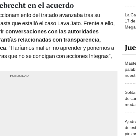
ebrecht en el acuerdo
ccionamiento del tratado avanzaba tras su
La Ca
17 de 
sta que estalló el caso Lava Jato. Frente a ello,
Mega 
rir conversaciones con las autoridades
arantías relacionadas con transparencia,
Ju
ica
. “Haríamos mal en no aprender y ponernos a
ras que no se condigan con acciones íntegras”,
Maste
palab
nuest
Solita
de ca
moda.
demue
Ajedre
de es
piezas