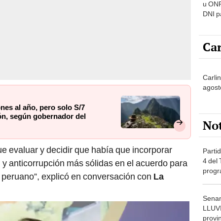
u ONP
DNI p
pensi
Car
Carli
agost
es al año, pero solo S/7
ión, según gobernador del
No
ue evaluar y decidir que había que incorporar
Partid
4 del
d y anticorrupción más sólidas en el acuerdo para
progr
o peruano”, explicó en conversación con
La
dónde
Senam
LLUV
provi