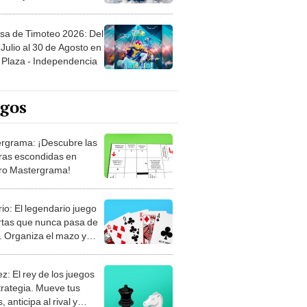
sa de Timoteo 2026: Del
Julio al 30 de Agosto en
Plaza - Independencia
egos
rgrama: ¡Descubre las
ras escondidas en
ro Mastergrama!
rio: El legendario juego
rtas que nunca pasa de
 Organiza el mazo y
stra tu habilidad.
z: El rey de los juegos
trategia. Mueve tus
, anticipa al rival y