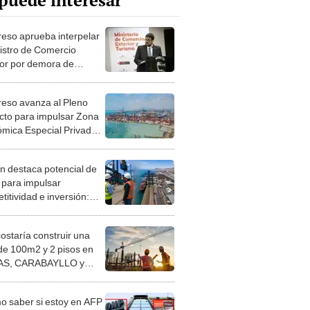
puede interesar
eso aprueba interpelar
nistro de Comercio
ior por demora de
do comercial con Brasil
eso avanza al Pleno
cto para impulsar Zona
mica Especial Privada
racas
n destaca potencial de
para impulsar
itividad e inversión:
regiones reúnen
es condiciones?
costaría construir una
de 100m2 y 2 pisos en
S, CARABAYLLO y
distritos de LIMA
TE
 saber si estoy en AFP