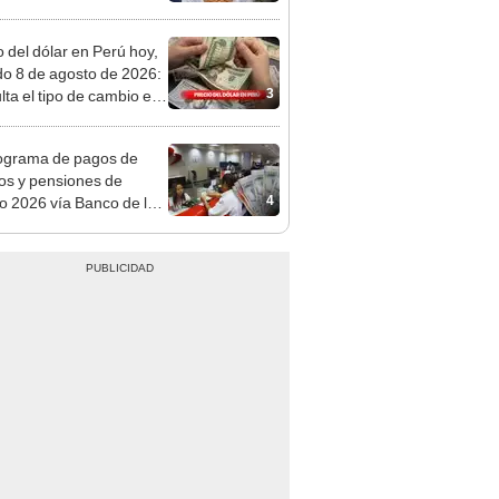
o
o del dólar en Perú hoy,
o 8 de agosto de 2026:
3
lta el tipo de cambio en
s, casas de cambio y
formas digitales
ograma de pagos de
os y pensiones de
4
o 2026 vía Banco de la
n: conoce las fechas de
ito