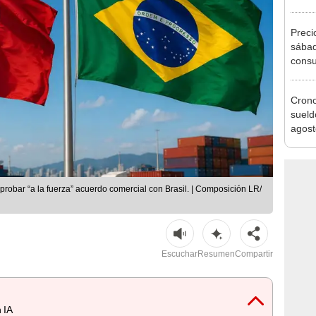
agost
Preci
sábad
consu
banco
plata
Cron
sueld
agost
Nació
depós
aprobar “a la fuerza” acuerdo comercial con Brasil. | Composición LR/
Escuchar
Resumen
Compartir
 IA