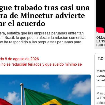
igue trabado tras casi una
ra de Mincetur advierte
ar el acuerdo
era, enfatiza que las empresas peruanas enfrentan
OLLA
n Brasil, lo que podría afectar la relación comercial.
LA T
no ha respondido a las propuestas peruanas para
GUIO
LO
ado 8 de agosto de 2026
 no se reducirán feriados y que sueldo mínimo se
Minis
asegu
feria
se au
Más d
la ON
adici