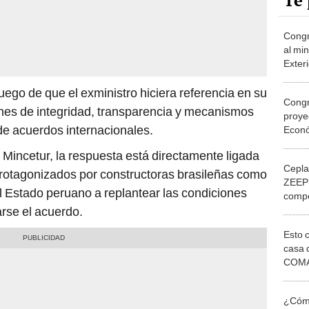
Te 
Congr
al mi
Exter
acuer
uego de que el exministro hiciera referencia en su
Congr
ones de integridad, transparencia y mecanismos
proye
de acuerdos internacionales.
Econó
en Pa
 Mincetur, la respuesta está directamente ligada
Cepla
protagonizados por constructoras brasileñas como
ZEEP 
l Estado peruano a replantear las condiciones
compet
¿Qué 
rse el acuerdo.
mejor
Esto 
casa 
COMA
otros 
NOR
¿Cómo