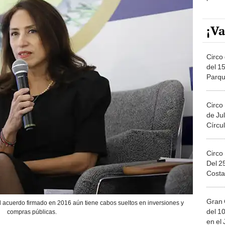
¡Va
Circo 
del 15
Parqu
Migue
Circo
de Jul
Círcul
Circo
Del 2
Costa
Gran 
el acuerdo firmado en 2016 aún tiene cabos sueltos en inversiones y
del 10
compras públicas.
en el