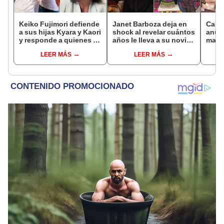
Keiko Fujimori defiende
Janet Barboza deja en
Carlo
a sus hijas Kyara y Kaori
shock al revelar cuántos
anunc
y responde a quienes la
años le lleva a su novio
madre
llaman ‘suegra’ en vivo:
empresario: “Estoy en la
desp
LEER MÁS
LEER MÁS
“No pueden decirme”
plenitud”
conm
“Siem