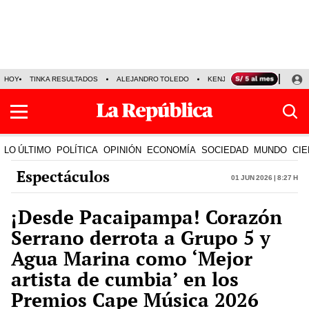
HOY
TINKA RESULTADOS
ALEJANDRO TOLEDO
KENJI FUJIMORI
PRECIO
LO ÚLTIMO
POLÍTICA
OPINIÓN
ECONOMÍA
SOCIEDAD
MUNDO
CIE
Espectáculos
01 Jun 2026 | 8:27 h
¡Desde Pacaipampa! Corazón
Serrano derrota a Grupo 5 y
Agua Marina como ‘Mejor
artista de cumbia’ en los
Premios Cape Música 2026