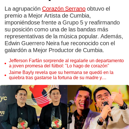
La agrupación
Corazón Serrano
obtuvo el
premio a Mejor Artista de Cumbia,
imponiéndose frente a Grupo 5 y reafirmando
su posición como una de las bandas más
representativas de la música popular. Además,
Edwin Guerrero Neira fue reconocido con el
galardón a Mejor Productor de Cumbia.
Jefferson Farfán sorprende al regalarle un departamento
a joven promesa del fútbol: "Lo hago de corazón"
Jaime Bayly revela que su hermana se quedó en la
quiebra tras gastarse la fortuna de su madre y
denunciarla: "Pedía más"