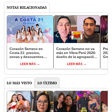
NOTAS RELACIONADAS
Corazón Serrano en
Corazón Serrano no va
Prem
Costa 21: precios,
más en Vibra Perú 2026:
2026:
zonas y descuentos
dueño de la agrupación
Grupo
para el concierto
explica la fuerte razón
Danie
LEER MÁS
LEER MÁS
‘Acceso al corazón 4’
artis
fuer
LO MÁS VISTO
LO ÚLTIMO