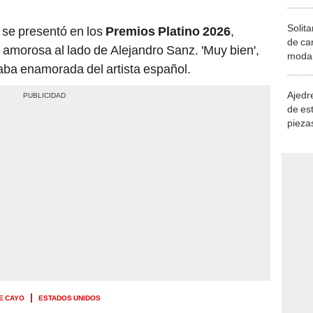
Solita
se presentó en los
Premios Platino 2026
,
de ca
 amorosa al lado de Alejandro Sanz. 'Muy bien',
moda.
taba enamorada del artista español.
demue
Ajedre
de es
piezas
consi
E CAYO
ESTADOS UNIDOS