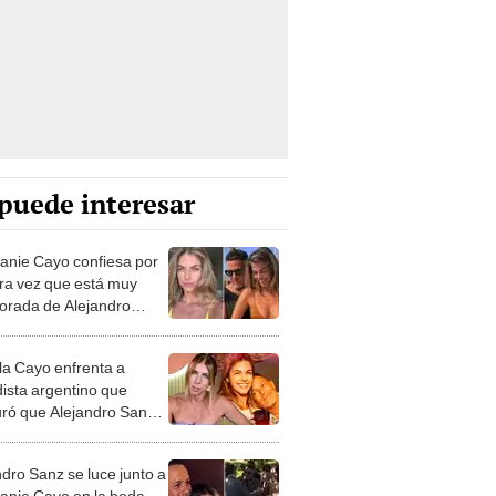
puede interesar
anie Cayo confiesa por
ra vez que está muy
rada de Alejandro
tras rumores de
elidad con colombiana
lla Cayo enfrenta a
dista argentino que
ró que Alejandro Sanz
a a Stephanie con
biana: "Lamentable"
ndro Sanz se luce junto a
anie Cayo en la boda