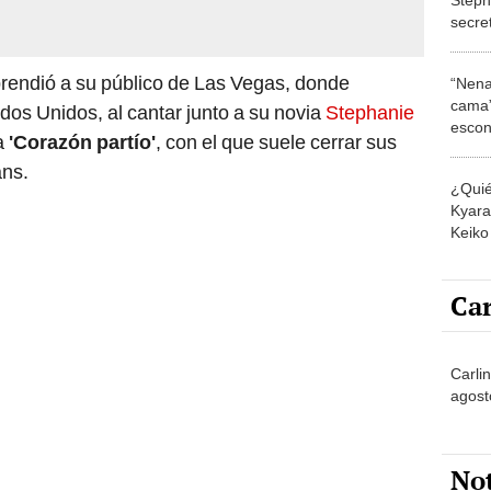
secre
Adriá
prendió a su público de Las Vegas, donde
“Nena
cama”
dos Unidos, al cantar junto a su novia
Stephanie
escon
ma
'Corazón partío'
, con el que suele cerrar sus
los E
ans.
¿Quié
Kyara 
Keiko 
contra
Car
Carlin
agost
No