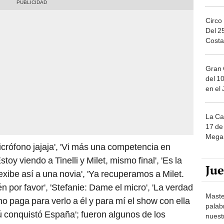
Circo
Del 2
Costa
Gran 
del 10
en el
La Ca
17 de 
Mega 
micrófono jajaja', 'Vi más una competencia en
stoy viendo a Tinelli y Milet, mismo final', 'Es la
Ju
xibe así a una novia', 'Ya recuperamos a Milet.
por favor', 'Stefanie: Dame el micro', 'La verdad
Maste
no paga para verlo a él y para mí el show con ella
palab
ú conquistó España'; fueron algunos de los
nuest