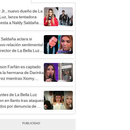
 Jr., nuevo dueño de La
 Luz, lanza tentadora
1
esta a Naldy Saldaña
denuncia por
ientos: “Va a haber otro
 Saldaña aclara si
e ley”
vo relación sentimental
2
irector de La Bella Luz
denunciarlo por
ientos: “Me parece muy
rson Farfán es captado
 a la hermana de Darinka
3
ez mientras Xiomy
hiro trabajaba: “Él tiene
”
ntes de La Bella Luz
n en llanto tras ataques
4
idos por denuncia de
 Saldaña: “Paren, por
”