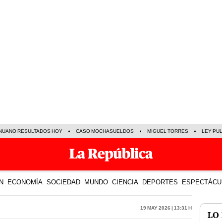
NUANO RESULTADOS HOY
CASO MOCHASUELDOS
MIGUEL TORRES
LEY PU
N
ECONOMÍA
SOCIEDAD
MUNDO
CIENCIA
DEPORTES
ESPECTÁCU
19 May 2026 | 13:31 h
LO