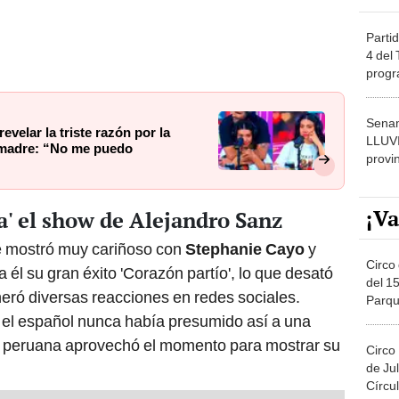
Partid
4 del
progr
dónde
Senam
evelar la triste razón por la
LLUV
 madre: “No me puedo
provi
¡Va
a' el show de Alejandro Sanz
 mostró muy cariñoso con
Stephanie Cayo
y
Circo 
a él su gran éxito 'Corazón partío', lo que desató
del 15
neró diversas reacciones en redes sociales.
Parqu
Migue
 el español nunca había presumido así a una
la peruana aprovechó el momento para mostrar su
Circo
de Jul
Círcul