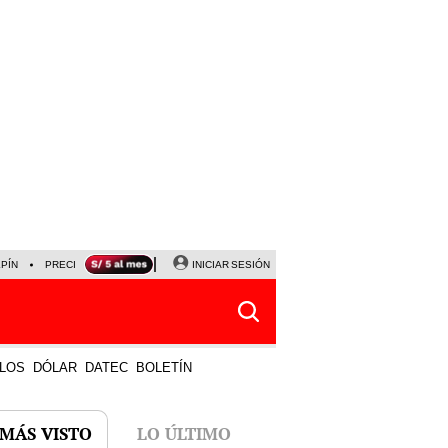
LPÍN
PRECIO DEL DÓLAR
CORTE DE LUZ
INICIAR SESIÓN
VIERNES 7 DE AGOSTO
ALBER
LOS
DÓLAR
DATEC
BOLETÍN
 MÁS VISTO
LO ÚLTIMO