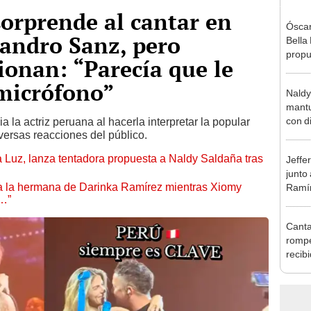
orprende al cantar en
Óscar
jandro Sanz, pero
Bella
propu
ionan: “Parecía que le
tras 
tocam
 micrófono”
Naldy
tipo d
mantu
con d
a la actriz peruana al hacerla interpretar la popular
iversas reacciones del público.
tras 
tocam
a Luz, lanza tentadora propuesta a Naldy Saldaña tras
Jeffe
bajo”
junto
 a la hermana de Darinka Ramírez mientras Xiomy
Ramír
s…”
Kanas
sus…
Canta
rompe
recib
Naldy
favor