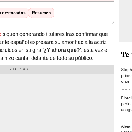
s destacados
Resumen
o
siguen generando titulares tras confirmar que
ante español expresara su amor hacia la actriz
ncluidos en su gira
'¿Y ahora qué?'
, esta vez el
Te 
a hizo cantar delante de todo su público.
Steph
prime
enamo
Sanz 
infid
Fiore
perio
asegu
engañ
colom
Aleja
Steph