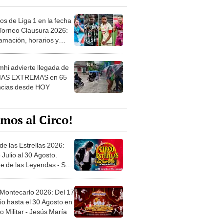
os de Liga 1 en la fecha
 Torneo Clausura 2026:
amación, horarios y
 ver
hi advierte llegada de
IAS EXTREMAS en 65
ncias desde HOY
mos al Circo!
de las Estrellas 2026:
 Julio al 30 Agosto.
e de las Leyendas - San
l
 Montecarlo 2026: Del 17
io hasta el 30 Agosto en
o Militar - Jesús María