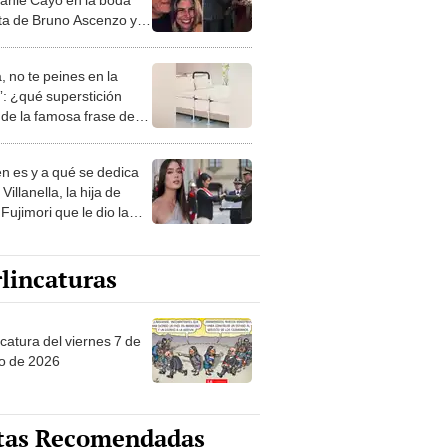
ta de Bruno Ascenzo y
n Bello en Cusco
, no te peines en la
: ¿qué superstición
de la famosa frase de
nanitos Verdes?
n es y a qué se dedica
Villanella, la hija de
Fujimori que le dio la
 a nivel nacional?
lincaturas
catura del viernes 7 de
o de 2026
tas Recomendadas