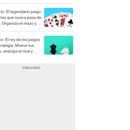
rio: El legendario juego
rtas que nunca pasa de
 Organiza el mazo y
stra tu habilidad.
z: El rey de los juegos
trategia. Mueve tus
, anticipa al rival y
gue el jaque mate.