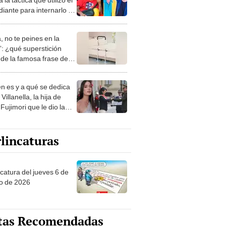
iante para internarlo en
tro de rehabilitación:
apá se quebró”
, no te peines en la
: ¿qué superstición
de la famosa frase de
nanitos Verdes?
n es y a qué se dedica
Villanella, la hija de
Fujimori que le dio la
 a nivel nacional?
lincaturas
ncatura del jueves 6 de
o de 2026
tas Recomendadas