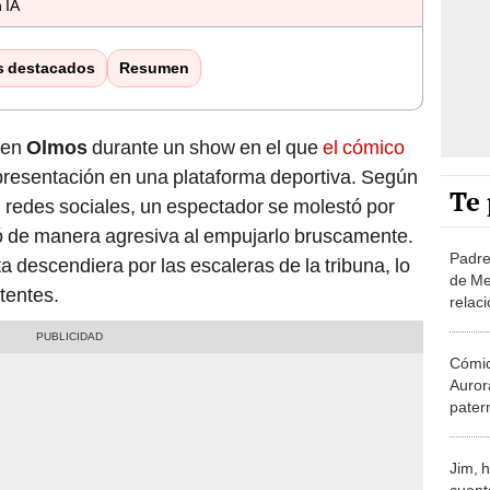
 IA
s destacados
Resumen
 en
Olmos
durante un show en el que
el cómico
presentación en una plataforma deportiva. Según
Te 
 redes sociales, un espectador se molestó por
nó de manera agresiva al empujarlo bruscamente.
Padre
 descendiera por las escaleras de la tribuna, lo
de Me
tentes.
relaci
cómic
Cómic
Auror
patern
Aurora
su ape
Jim, h
agrad
cuenta