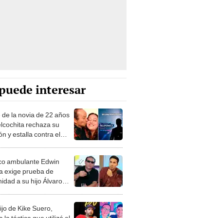
puede interesar
 de la novia de 22 años
lcochita rechaza su
ón y estalla contra el
o: “Es una payasada”
o ambulante Edwin
a exige prueba de
idad a su hijo Álvaro
 y le pide que no utilice
llido: “Uno tiene que ser
ijo de Kike Suero,
ecido”
 la táctica que utilizó el