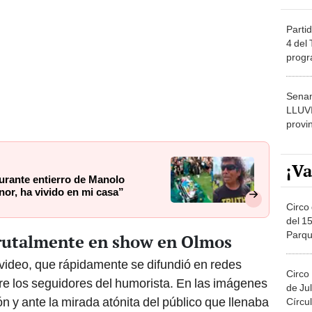
Partid
4 del
progr
dónde
Senam
LLUV
provi
¡Va
urante entierro de Manolo
r, ha vivido en mi casa”
Circo 
del 15
Parqu
rutalmente en show en Olmos
Migue
 video, que rápidamente se difundió en redes
Circo
re los seguidores del humorista. En las imágenes
de Jul
 y ante la mirada atónita del público que llenaba
Círcul