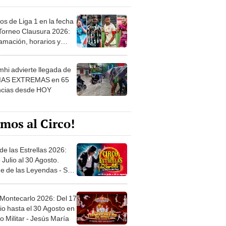
os de Liga 1 en la fecha
 Torneo Clausura 2026:
amación, horarios y
 ver
hi advierte llegada de
IAS EXTREMAS en 65
ncias desde HOY
mos al Circo!
de las Estrellas 2026:
 Julio al 30 Agosto.
e de las Leyendas - San
l
 Montecarlo 2026: Del 17
io hasta el 30 Agosto en
o Militar - Jesús María