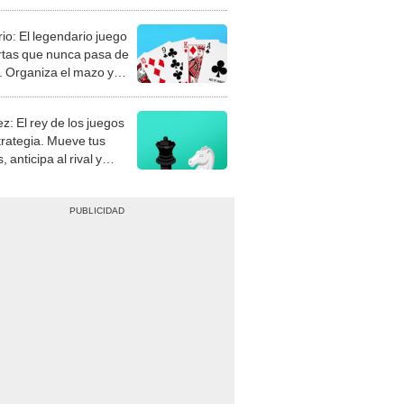
rio: El legendario juego
rtas que nunca pasa de
 Organiza el mazo y
stra tu habilidad.
z: El rey de los juegos
trategia. Mueve tus
, anticipa al rival y
gue el jaque mate.