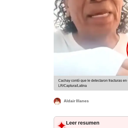
Cachay contó que le detectaron fracturas en
LR/Captura/Latina
Aldair Illanes
Leer resumen