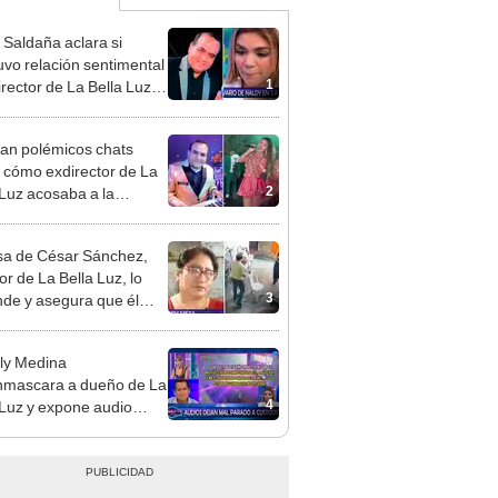
 Saldaña aclara si
vo relación sentimental
1
irector de La Bella Luz
denunciarlo por
ientos: “Me parece muy
an polémicos chats
 cómo exdirector de La
2
 Luz acosaba a la
nte Claudia Salazar:
nes?, te espero”
a de César Sánchez,
or de La Bella Luz, lo
3
nde y asegura que él
só relación clandestina
aldy Saldaña: "Hace
ly Medina
ños"
mascara a dueño de La
4
 Luz y expone audio
 le reclama a Naldy
ña por videos con César
hez