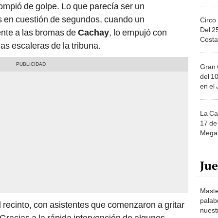
 rompió de golpe. Lo que parecía ser un
s en cuestión de segundos, cuando un
Circo
Del 2
ente a las bromas de
Cachay
, lo empujó con
Costa
as escaleras de la tribuna.
Gran 
del 10
en el
La Ca
17 de 
Mega 
Ju
Maste
palab
l recinto, con asistentes que comenzaron a gritar
nuest
. Gracias a la rápida intervención de algunos