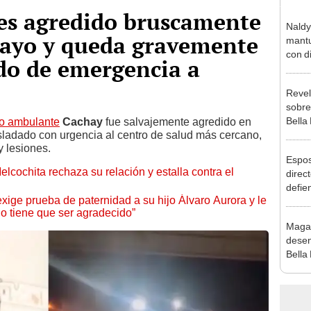
 es agredido bruscamente
Naldy
layo y queda gravemente
mantu
con d
ado de emergencia a
tras 
tocam
Revel
bajo”
sobre
Bella
o ambulante
Cachay
fue salvajemente agredido en
sladado con urgencia al centro de salud más cercano,
canta
y lesiones.
“¿Vie
Espos
lcochita rechaza su relación y estalla contra el
direct
defie
ge prueba de paternidad a su hijo Álvaro Aurora y le
confe
no tiene que ser agradecido”
con N
Maga
dos a
desen
Bella
donde
Salda
Sánc