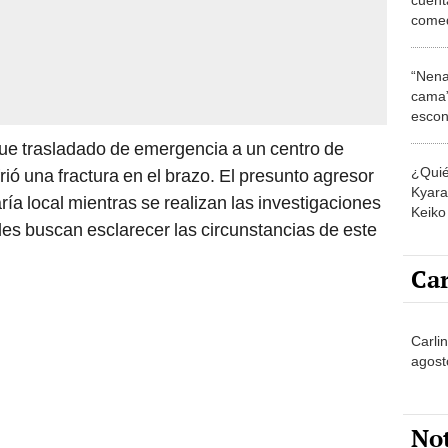
comed
un cen
“Mi p
“Nena
cama”
escon
los E
 fue trasladado de emergencia a un centro de
¿Quié
ió una fractura en el brazo. El presunto agresor
Kyara 
ía local mientras se realizan las investigaciones
Keiko 
des buscan esclarecer las circunstancias de este
contra
Car
Carli
agost
No