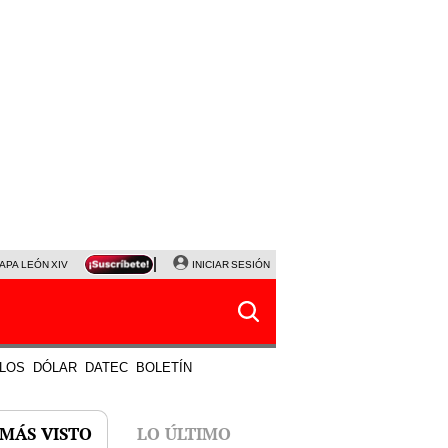
APA LEÓN XIV
NALDY SALDAÑA
INICIAR SESIÓN
LA BELLA LUZ
MAGALY MEDINA
HORÓS
LOS
DÓLAR
DATEC
BOLETÍN
 MÁS VISTO
LO ÚLTIMO