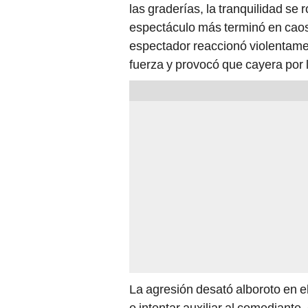
las graderías, la tranquilidad se
espectáculo más terminó en cao
espectador reaccionó violentam
fuerza y provocó que cayera por l
La agresión desató alboroto en e
e intentar auxiliar al comediante