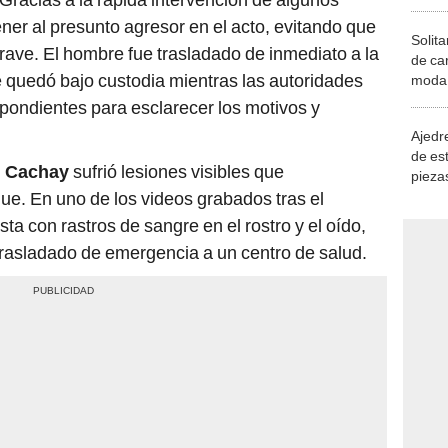
ener al presunto agresor en el acto, evitando que
Solita
grave. El hombre fue trasladado de inmediato a la
de ca
e quedó bajo custodia mientras las autoridades
moda.
demue
spondientes para esclarecer los motivos y
Ajedre
de es
,
Cachay
sufrió lesiones visibles que
piezas
consi
que. En uno de los videos grabados tras el
ta con rastros de sangre en el rostro y el oído,
 trasladado de emergencia a un centro de salud.