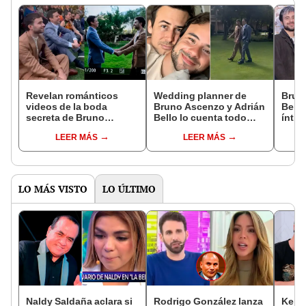
Revelan románticos
Wedding planner de
Brun
videos de la boda
Bruno Ascenzo y Adrián
Bello
secreta de Bruno
Bello lo cuenta todo
ínti
Ascenzo y Adrián Bello
sobre la boda de los
acom
LEER MÁS
LEER MÁS
en el Valle Sagrado de
artistas en Cusco:
amig
Cusco
"Hace un año nos
contactaron"
LO MÁS VISTO
LO ÚLTIMO
Naldy Saldaña aclara si
Rodrigo González lanza
Kenji