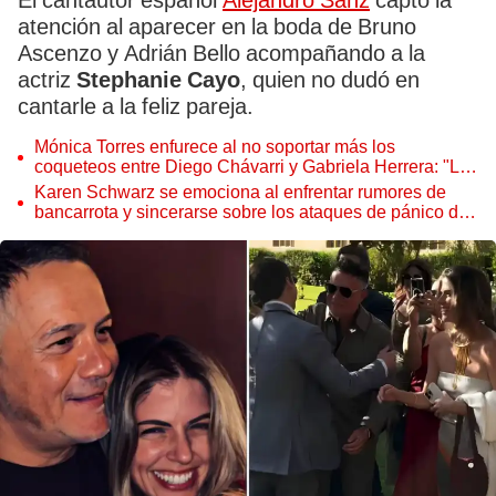
El cantautor español
Alejandro Sanz
captó la
atención al aparecer en la boda de Bruno
Ascenzo y Adrián Bello acompañando a la
actriz
Stephanie Cayo
, quien no dudó en
cantarle a la feliz pareja.
Mónica Torres enfurece al no soportar más los
coqueteos entre Diego Chávarri y Gabriela Herrera: "Los
estoy tratando de cuidar y les llega al ..."
Karen Schwarz se emociona al enfrentar rumores de
bancarrota y sincerarse sobre los ataques de pánico de
Ezio Oliva: “La ignorancia…”