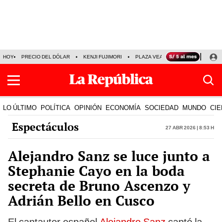
HOY
PRECIO DEL DÓLAR
KENJI FUJIMORI
PLAZA VEA
FERIADOS
KE
LO ÚLTIMO
POLÍTICA
OPINIÓN
ECONOMÍA
SOCIEDAD
MUNDO
CIE
Espectáculos
27 Abr 2026 | 8:53 h
Alejandro Sanz se luce junto a
Stephanie Cayo en la boda
secreta de Bruno Ascenzo y
Adrián Bello en Cusco