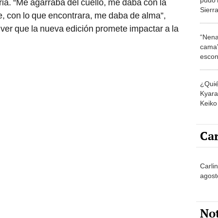
ia. “Me agarraba del cuello, me daba con la
Sierra
, con lo que encontrara, me daba de alma”,
infid
ver que la nueva edición promete impactar a la
ahorc
“Nena
cama”
escon
los E
¿Quié
Kyara 
Keiko 
contra
Car
Carlin
agost
No