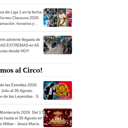
os de Liga 1 en la fecha
 Torneo Clausura 2026:
amación, horarios y
 ver
hi advierte llegada de
IAS EXTREMAS en 65
ncias desde HOY
mos al Circo!
de las Estrellas 2026:
 Julio al 30 Agosto.
e de las Leyendas - San
l
 Montecarlo 2026: Del 17
io hasta el 30 Agosto en
o Militar - Jesús María