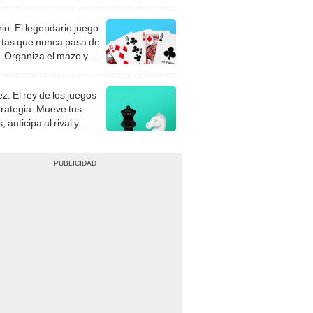
rio: El legendario juego
rtas que nunca pasa de
 Organiza el mazo y
stra tu habilidad.
z: El rey de los juegos
trategia. Mueve tus
, anticipa al rival y
gue el jaque mate.