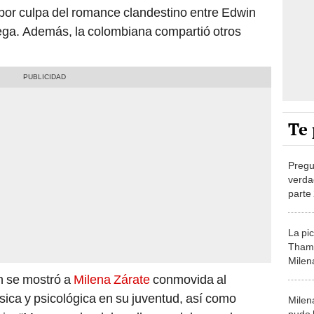
ó por culpa del romance clandestino entre Edwin
ega. Además, la colombiana compartió otros
Te 
Pregun
verda
parte
La pi
Thama
Milena
la ver
n se mostró a
Milena Zárate
conmovida al
botón
ísica y psicológica en su juventud, así como
Milen
pudo 