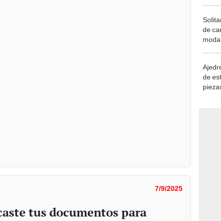
Solita
de ca
moda.
demue
Ajedre
de es
piezas
consi
7/9/2025
icaste tus documentos para