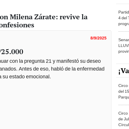
Partid
 con Milena Zárate: revive la
4 del
confesiones
progr
dónde
8/9/2025
Senam
LLUV
/25.000
provi
nuar con la pregunta 21 y manifestó su deseo
ganados. Antes de eso, habló de la enfermedad
¡Va
a su estado emocional.
Circo 
del 15
Parqu
Migue
Circo
de Jul
Círcul