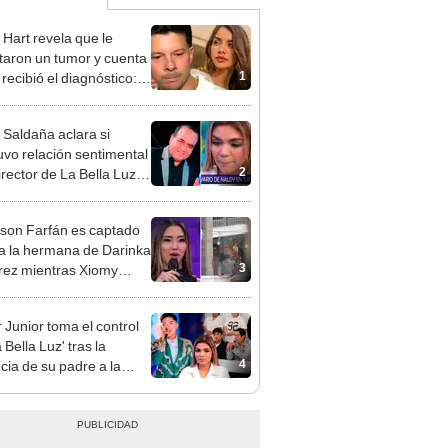
 Hart revela que le
taron un tumor y cuenta
1
recibió el diagnóstico:
res muy fuertes..."
 Saldaña aclara si
vo relación sentimental
2
irector de La Bella Luz
denunciarlo por
ientos: “Me parece muy
rson Farfán es captado
 a la hermana de Darinka
3
ez mientras Xiomy
hiro trabajaba: “Él tiene
”
 Junior toma el control
 Bella Luz' tras la
4
cia de su padre a la
sta por caso Naldy
aña