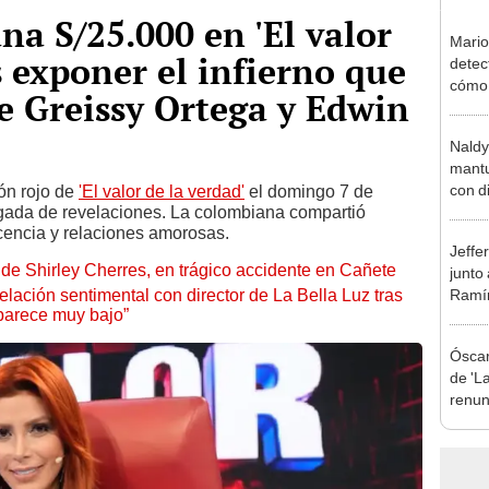
na S/25.000 en 'El valor
Mario
s exponer el infierno que
detec
cómo 
de Greissy Ortega y Edwin
"Dolo
Naldy
mantu
con d
lón rojo de
'El valor de la verdad'
el domingo 7 de
gada de revelaciones. La colombiana compartió
tras 
cencia y relaciones amorosas.
tocam
Jeffe
bajo”
de Shirley Cherres, en trágico accidente en Cañete
junto
lación sentimental con director de La Bella Luz tras
Ramír
parece muy bajo”
Kanas
sus…
Óscar
de 'La
renun
orque
Sald