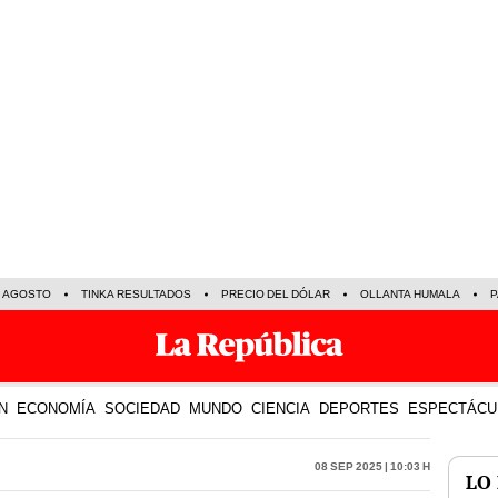
E AGOSTO
TINKA RESULTADOS
PRECIO DEL DÓLAR
OLLANTA HUMALA
P
N
ECONOMÍA
SOCIEDAD
MUNDO
CIENCIA
DEPORTES
ESPECTÁCU
08 Sep 2025 | 10:03 h
LO