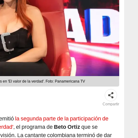
 en 'El valor de la verdad'. Foto: Panamericana TV
Compartir
emitió
la segunda parte de la participación de
erdad'
, el programa de
Beto Ortiz
que se
visión. La cantante colombiana terminó de dar