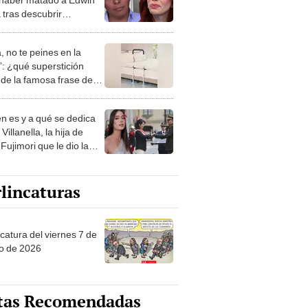
 tras descubrir
elidad: “Empecé a
arlo”
, no te peines en la
: ¿qué superstición
de la famosa frase de
nanitos Verdes?
n es y a qué se dedica
Villanella, la hija de
Fujimori que le dio la
 a nivel nacional?
lincaturas
catura del viernes 7 de
o de 2026
tas Recomendadas