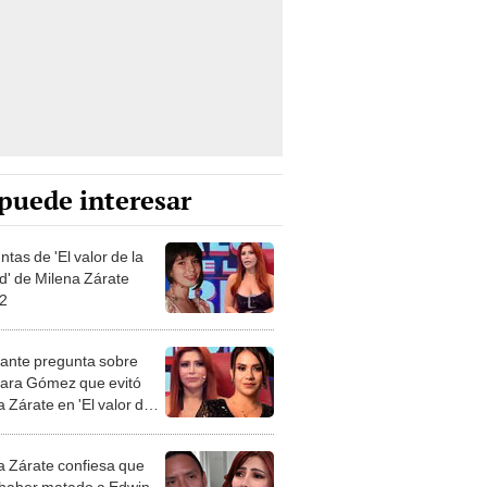
puede interesar
tas de 'El valor de la
d' de Milena Zárate
 2
cante pregunta sobre
ra Gómez que evitó
 Zárate en 'El valor de
dad': fue salvada por el
 rojo
a Zárate confiesa que
haber matado a Edwin