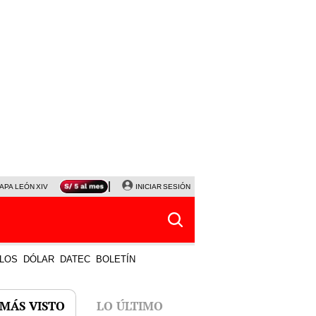
APA LEÓN XIV
NALDY SALDAÑA
INICIAR SESIÓN
LA BELLA LUZ
MAGALY MEDINA
HORÓS
LOS
DÓLAR
DATEC
BOLETÍN
 MÁS VISTO
LO ÚLTIMO