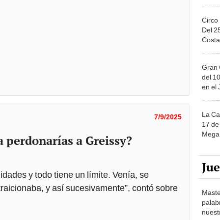
Circo
Del 2
Costa
Gran 
del 10
en el
La Ca
7/9/2025
17 de 
Mega 
a perdonarías a Greissy?
Ju
dades y todo tiene un límite. Venía, se
raicionaba, y así sucesivamente”, contó sobre
Maste
palab
nuest