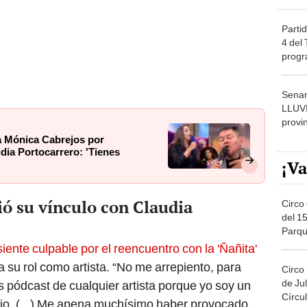
Partid
4 del
progr
dónde
Senam
LLUV
provi
 a Mónica Cabrejos por
dia Portocarrero: 'Tienes
¡Va
ió su vínculo con Claudia
Circo 
del 15
Parqu
Migue
siente culpable por el reencuentro con la 'Ñañita'
 su rol como artista. “No me arrepiento, para
Circo
de Jul
os pódcast de cualquier artista porque yo soy un
Círcul
ocio. (...) Me apena muchísimo haber provocado