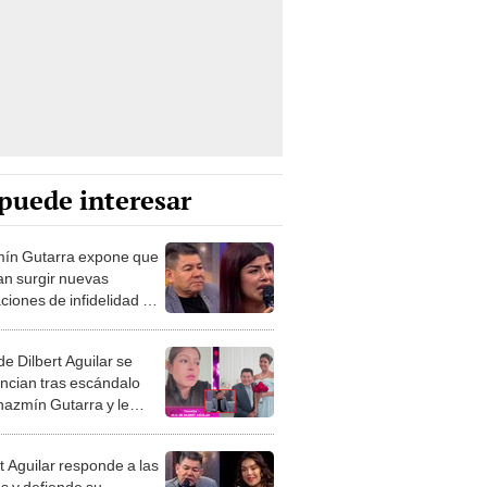
puede interesar
ín Gutarra expone que
an surgir nuevas
ciones de infidelidad a
t Aguilar: “Ya me han
o”
de Dilbert Aguilar se
ncian tras escándalo
hazmín Gutarra y le
 sensible promesa:
pre para ti”
t Aguilar responde a las
as y defiende su