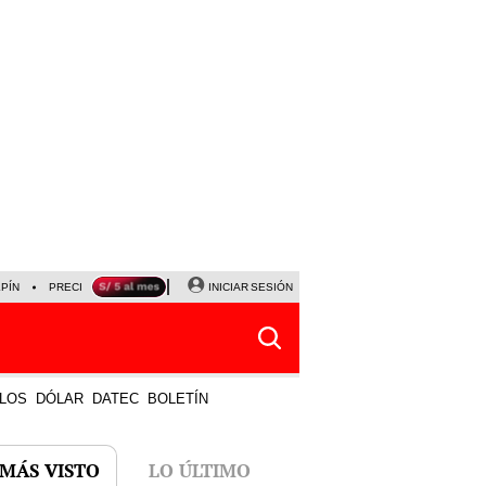
LPÍN
PRECIO DEL DÓLAR
CORTE DE LUZ
INICIAR SESIÓN
VIERNES 7 DE AGOSTO
ALBER
LOS
DÓLAR
DATEC
BOLETÍN
 MÁS VISTO
LO ÚLTIMO