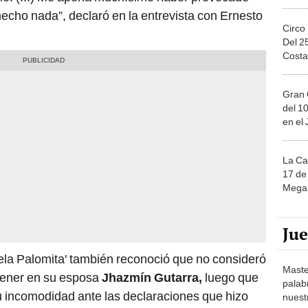
hecho nada”, declaró en la entrevista con Ernesto
Circo
Del 2
Costa
Gran 
del 10
en el
La Ca
17 de 
Mega 
Ju
uela Palomita' también reconoció que no consideró
Maste
tener en su esposa
Jhazmín Gutarra,
luego que
palab
u incomodidad ante las declaraciones que hizo
nuest