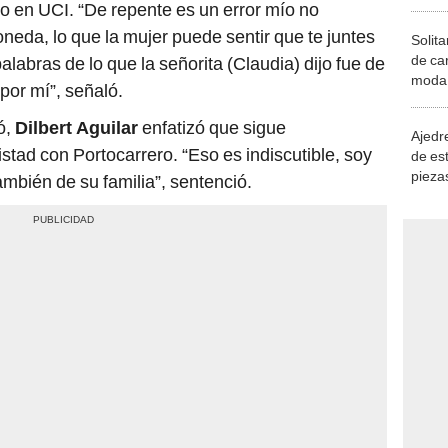
vo en UCI. “De repente es un error mío no
neda, lo que la mujer puede sentir que te juntes
Solita
de ca
alabras de lo que la señorita (Claudia) dijo fue de
moda.
or mí”, señaló.
demue
ó,
Dilbert Aguilar
enfatizó que sigue
Ajedre
tad con Portocarrero. “Eso es indiscutible, soy
de es
piezas
ambién de su familia”, sentenció.
consi