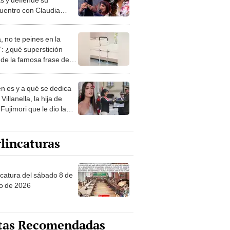
uentro con Claudia
arrero: “Yo soy libre”
, no te peines en la
: ¿qué superstición
de la famosa frase de
nanitos Verdes?
n es y a qué se dedica
Villanella, la hija de
Fujimori que le dio la
 a nivel nacional?
lincaturas
ncatura del sábado 8 de
o de 2026
tas Recomendadas