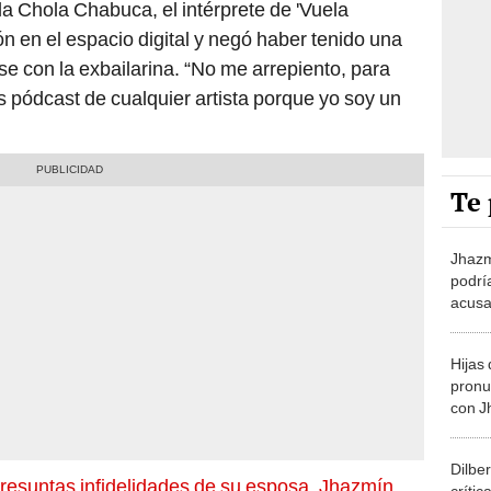
la Chola Chabuca, el intérprete de 'Vuela
ón en el espacio digital y negó haber tenido una
se con la exbailarina. “No me arrepiento, para
os pódcast de cualquier artista porque yo soy un
Te 
Jhazm
podrí
acusa
Dilber
escrit
Hijas 
pronu
con J
hacen
“Siem
Dilber
resuntas infidelidades de su esposa, Jhazmín
crític