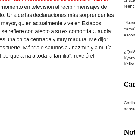
reenc
o momento en televisión al recibir mensajes de
Portoc
elo. Una de las declaraciones más sorprendentes
 mayor, quien actualmente vive en Estados
“Nena
cama”
 se refiere con afecto a su ex como “tía Claudia”.
escon
, es una chica centrada y muy madura. Me dijo:
los E
res fuerte. Mándale saludos a Jhazmín y a mi tía
¿Quié
 porque ama a toda la familia”, reveló el
Kyara 
Keiko 
contra
Car
Carli
agost
No