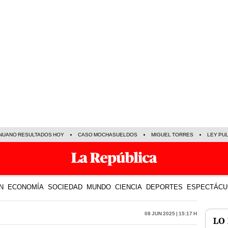
NUANO RESULTADOS HOY
CASO MOCHASUELDOS
MIGUEL TORRES
LEY PU
N
ECONOMÍA
SOCIEDAD
MUNDO
CIENCIA
DEPORTES
ESPECTÁCU
08 Jun 2025 | 15:17 h
LO