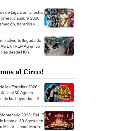
os de Liga 1 en la fecha
 Torneo Clausura 2026:
amación, horarios y
 ver
hi advierte llegada de
IAS EXTREMAS en 65
ncias desde HOY
mos al Circo!
de las Estrellas 2026:
 Julio al 30 Agosto.
e de las Leyendas - San
l
 Montecarlo 2026: Del 17
io hasta el 30 Agosto en
o Militar - Jesús María