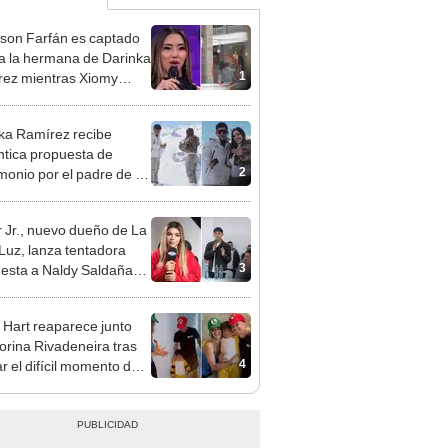
rson Farfán es captado
 a la hermana de Darinka
1
ez mientras Xiomy
hiro trabajaba: “Él tiene
”
ka Ramírez recibe
tica propuesta de
2
monio por el padre de su
"Entre nervios, lágrimas
hísima felicidad"
 Jr., nuevo dueño de La
 Luz, lanza tentadora
3
esta a Naldy Saldaña
denuncia por
ientos: “Va a haber otro
 Hart reaparece junto
e ley”
orina Rivadeneira tras
4
ar el difícil momento de
paración: "Que siempre
eliz"