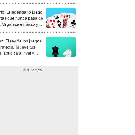
rio: El legendario juego
rtas que nunca pasa de
 Organiza el mazo y
stra tu habilidad.
z: El rey de los juegos
trategia. Mueve tus
, anticipa al rival y
gue el jaque mate.