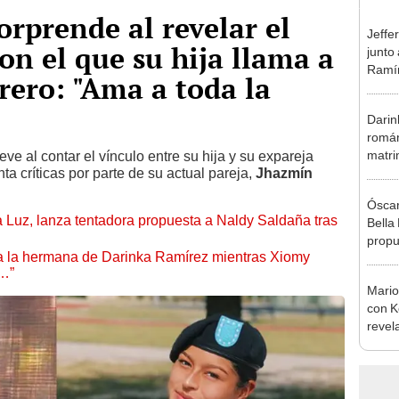
orprende al revelar el
Jeffe
on el que su hija llama a
junto
Ramír
rero: "Ama a toda la
Kanas
sus…
Darin
román
matri
e al contar el vínculo entre su hija y su expareja
nta críticas por parte de su actual pareja,
Jhazmín
hija: 
y muc
Óscar
a Luz, lanza tentadora propuesta a Naldy Saldaña tras
Bella
propu
 a la hermana de Darinka Ramírez mientras Xiomy
tras 
s…”
tocam
Mario
tipo d
con K
revel
su se
seas f