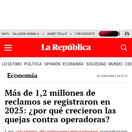
HOY
OLLANTA HUMALA
JANET TELLO
7 DE AGOSTO
TINKA RESULTADOS
LO ÚLTIMO
POLÍTICA
OPINIÓN
ECONOMÍA
SOCIEDAD
MUNDO
CIE
Economía
01 Jun 2026 | 16:27 h
Más de 1,2 millones de
reclamos se registraron en
2025: ¿por qué crecieron las
quejas contra operadoras?