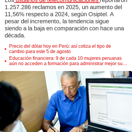
Los
usuarios de telecomunicaciones
reportaron
1.257.286 reclamos en 2025, un aumento del
11,56% respecto a 2024, según Osiptel. A
pesar del incremento, la tendencia sigue
siendo a la baja en comparación con hace una
década.
Precio del dólar hoy en Perú: así cotiza el tipo de
cambio para este 5 de agosto
Educación financiera: 9 de cada 10 mujeres peruanas
aún no acceden a formación para administrar mejor su
dinero