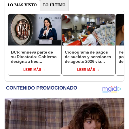
LO MÁS VISTO
LO ÚLTIMO
BCR renueva parte de
Cronograma de pagos
Perso
su Directorio: Gobierno
de sueldos y pensiones
podr
designa a tres
de agosto 2026 vía
de ha
representantes del
Banco de la Nación:
compr
LEER MÁS
LEER MÁS
Ejecutivo
conoce las fechas de
nuev
depósito