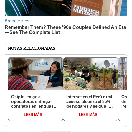
NOTAS RELACIONADAS
Osiptel exige a
Internet en el Perú rural:
Osipt
operadoras entregar
acceso alcanza el 85%
de co
contratos en lenguas
de hogares y se duplica
Perú
originarias cuando sean
en solo seis años
opera
LEER MÁS
LEER MÁS
solicitados: más de 25
se po
mil fueron emitidos en
demá
2025
país