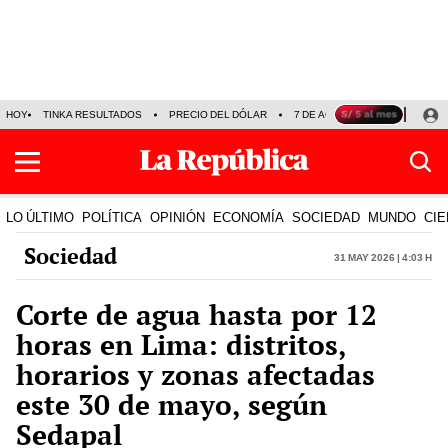
HOY
TINKA RESULTADOS
PRECIO DEL DÓLAR
7 DE AGOSTO
OLLANTA H
LO ÚLTIMO
POLÍTICA
OPINIÓN
ECONOMÍA
SOCIEDAD
MUNDO
CIE
Sociedad
31 May 2026 | 4:03 h
Corte de agua hasta por 12
horas en Lima: distritos,
horarios y zonas afectadas
este 30 de mayo, según
Sedapal