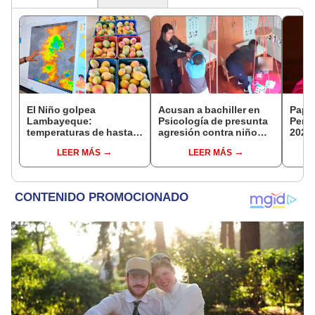
El Niño golpea
Acusan a bachiller en
Papa 
Lambayeque:
Psicología de presunta
Perú
temperaturas de hasta
agresión contra niño
2026:
36 °C ponen en riesgo la
con autismo en Surco:
reali
LEER MÁS
LEER MÁS
producción de mango y
cámaras captan el
apost
palta
hecho
ciud