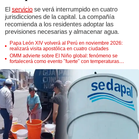
El
servicio
se verá interrumpido en cuatro
jurisdicciones de la capital. La compañía
recomienda a los residentes adoptar las
previsiones necesarias y almacenar agua.
Papa León XIV volverá al Perú en noviembre 2026:
realizará visita apostólica en cuatro ciudades
OMM advierte sobre El Niño global: fenómeno se
fortalecerá como evento "fuerte" con temperaturas
récord este 2026