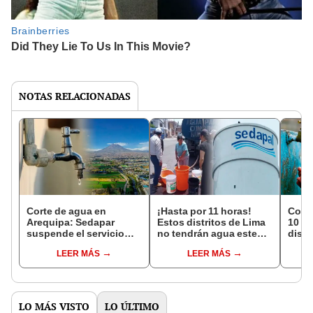
NOTAS RELACIONADAS
Corte de agua en
¡Hasta por 11 horas!
Corte
Arequipa: Sedapar
Estos distritos de Lima
10 ho
suspende el servicio
no tendrán agua este
distr
este 21 y 22 de mayo en
martes 26 de mayo,
zonas
LEER MÁS
LEER MÁS
varios distritos
según Sedapal:
hoy 
consulta zonas
por 
afectadas
LO MÁS VISTO
LO ÚLTIMO