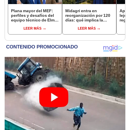
Plana mayor del MEF:
Midagri entra en
Apur
perfiles y desafíos del
reorganización por 120
lejos
equipo técnico de Elmer
días: qué implica la
regi
Cuba
medida y qué cambios
este
LEER MÁS
LEER MÁS
podrían venir
2025,