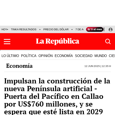
HOY
TINKA RESULTADOS
PRECIO DEL DÓLAR
7 DE AGOSTO
OLLANTA H
LO ÚLTIMO
POLÍTICA
OPINIÓN
ECONOMÍA
SOCIEDAD
MUNDO
CIE
Economía
12 Jun 2025 | 12:35 h
Impulsan la construcción de la
nueva Península artificial -
Puerta del Pacífico en Callao
por US$760 millones, y se
espera que esté lista en 2029