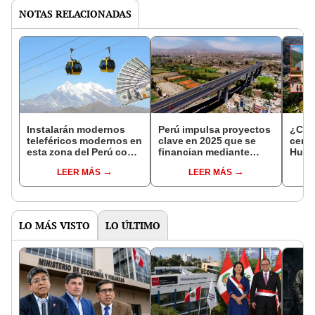
NOTAS RELACIONADAS
Instalarán modernos
Perú impulsa proyectos
¿Cómo
teleféricos modernos en
clave en 2025 que se
centr
esta zona del Perú con
financian mediante
Huar
una inversión de
Obras por Impuestos,
S/62 
LEER MÁS
LEER MÁS
US$110 millones:
según ProInversión:
tiend
impulsarán el turismo y
¿en qué regiones
verd
la economía local, a
están?
través de ProInversión
LO MÁS VISTO
LO ÚLTIMO