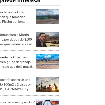
puede interesar
nidades de Cusco
rten que tomarían
 Picchu por lento
e del Aeropuerto de
hero
enunciará a Martín
rra por deuda de $100
nes que generó el caso
r Wasi al Estado
uerto de Chinchero:
rea grupo de trabajo
ontrato que dejó más de
0 millones en pérdidas
tado peruano
costaría construir una
de 100m2 y 2 pisos en
S, CARABAYLLO y
distritos de LIMA
TE
 saber si estoy en AFP