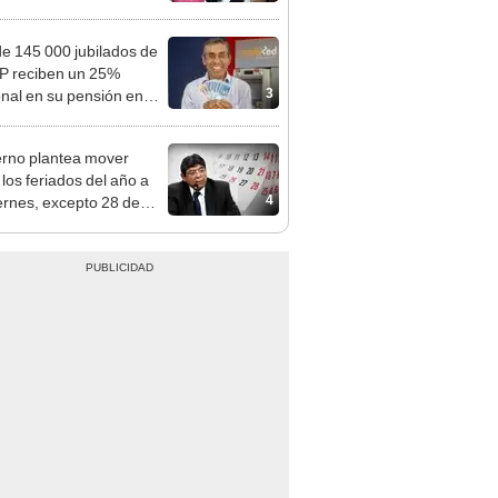
aria
e 145 000 jubilados de
P reciben un 25%
3
onal en su pensión en
o
rno plantea mover
 los feriados del año a
4
iernes, excepto 28 de
, Navidad y Año Nuevo