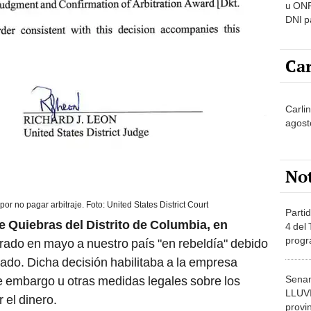
u ONP
DNI p
pensi
Car
Carlin
agost
No
por no pagar arbitraje. Foto: United States District Court
Partid
e Quiebras del Distrito de Columbia, en
4 del
progr
arado en mayo a nuestro país "en rebeldía" debido
dónde
ado. Dicha decisión habilitaba a la empresa
Senam
e embargo u otras medidas legales sobre los
LLUV
 el dinero.
provi