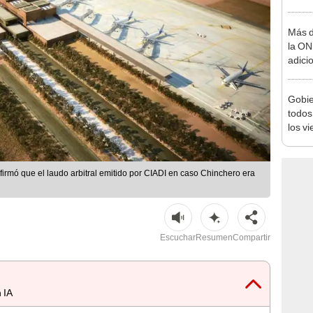
tribut
Más d
la ON
adici
agost
Gobie
todos
los v
julio
irmó que el laudo arbitral emitido por CIADI en caso Chinchero era
Escuchar
Resumen
Compartir
 IA