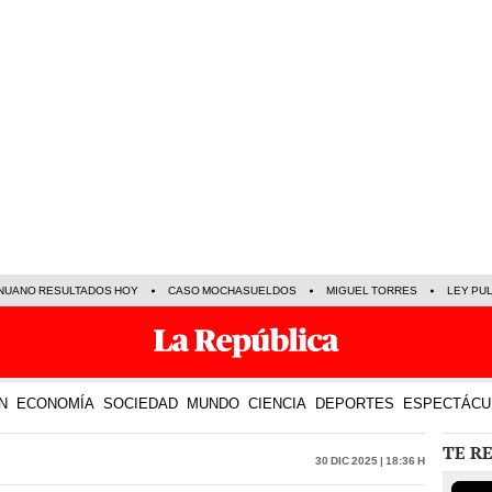
NUANO RESULTADOS HOY
CASO MOCHASUELDOS
MIGUEL TORRES
LEY PU
N
ECONOMÍA
SOCIEDAD
MUNDO
CIENCIA
DEPORTES
ESPECTÁCU
TE R
30 Dic 2025 | 18:36 h