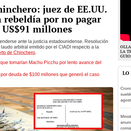
inchero: juez de EE.UU.
n rebeldía por no pagar
e US$91 millones
nderse ante la justicia estadounidense. Resolución
OLLA
 laudo arbitral emitido por el CIADI respecto a la
LA T
rto de Chinchero
.
GUIO
que tomarían Machu Picchu por lento avance del
LO
 por deuda de $100 millones que generó el caso
Cron
sueld
agost
Nació
depós
Minis
anunc
comis