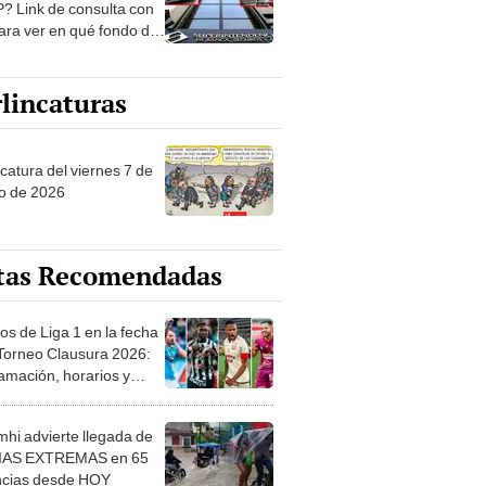
? Link de consulta con
ara ver en qué fondo de
ones estás
lincaturas
catura del viernes 7 de
o de 2026
tas Recomendadas
os de Liga 1 en la fecha
 Torneo Clausura 2026:
amación, horarios y
 ver
hi advierte llegada de
IAS EXTREMAS en 65
ncias desde HOY