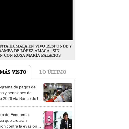
NTA HUMALA EN VIVO RESPONDE Y
RAMPA DE LÓPEZ ALIAGA | SIN
N CON ROSA MARÍA PALACIOS
 MÁS VISTO
LO ÚLTIMO
ograma de pagos de
os y pensiones de
1
o 2026 vía Banco de la
n: conoce las fechas de
ito
tro de Economía
ia que crearán
2
ión contra la evasión