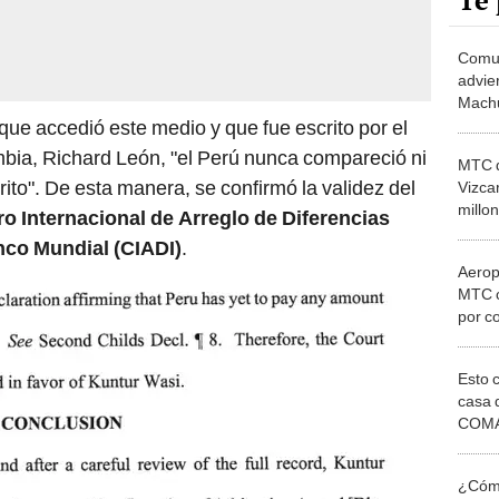
Te 
Comu
advie
Machu
avanc
ue accedió este medio y que fue escrito por el
Chinc
mbia, Richard León, "el Perú nunca compareció ni
MTC d
rito". De esta manera, se confirmó la validez del
Vizca
millo
o Internacional de Arreglo de Diferencias
Kuntu
nco Mundial (CIADI)
.
Aerop
MTC c
por c
US$10
al Es
Esto 
casa 
COMA
otros 
NOR
¿Cómo