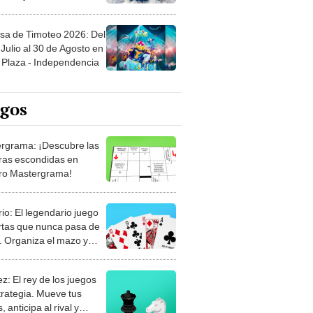
sa de Timoteo 2026: Del
Julio al 30 de Agosto en
Plaza - Independencia
egos
rgrama: ¡Descubre las
ras escondidas en
ro Mastergrama!
rio: El legendario juego
rtas que nunca pasa de
 Organiza el mazo y
stra tu habilidad.
z: El rey de los juegos
trategia. Mueve tus
, anticipa al rival y