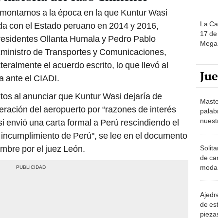
remontamos a la época en la que Kuntur Wasi
La Ca
nda con el Estado peruano en 2014 y 2016,
17 de 
presidentes Ollanta Humala y Pedro Pablo
Mega 
exministro de Transportes y Comunicaciones,
ateralmente el acuerdo escrito, lo que llevó al
Ju
a ante el CIADI.
atos al anunciar que Kuntur Wasi dejaría de
Maste
peración del aeropuerto por “razones de interés
palab
nuest
si envió una carta formal a Perú rescindiendo el
 incumplimiento de Perú", se lee en el documento
mbre por el juez León.
Solita
de ca
moda.
demue
Ajedre
de es
piezas