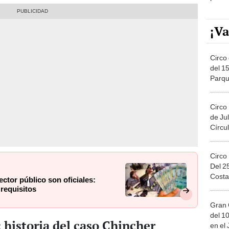
¡Va
Circo 
del 15
Parqu
Migue
Circo
de Jul
Círcul
Circo
Del 2
Costa
ctor público son oficiales:
requisitos
Gran 
del 10
 historia del caso Chincher
en el