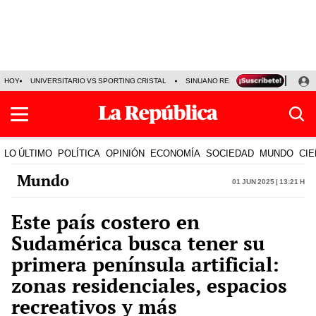
HOY
UNIVERSITARIO VS SPORTING CRISTAL
SINUANO RESULTADOS HOY
CA
LO ÚLTIMO
POLÍTICA
OPINIÓN
ECONOMÍA
SOCIEDAD
MUNDO
CIE
Mundo
01 Jun 2025 | 13:21 h
Este país costero en
Sudamérica busca tener su
primera península artificial:
zonas residenciales, espacios
recreativos y más