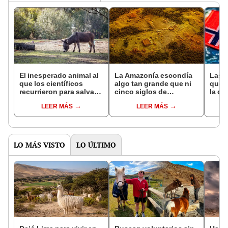
El inesperado animal al
La Amazonía escondía
Las 
que los científicos
algo tan grande que ni
que s
recurrieron para salvar
cinco siglos de
la de
la naturaleza: la
exploraciones lograron
pose
LEER MÁS
LEER MÁS
reintroducción de un
encontrarlo: el hallazgo
simil
asno salvaje está
podría cambiar todo lo
convirtiendo el desierto
que se sabía sobre su
en un paisaje con más
pasado
vida
LO MÁS VISTO
LO ÚLTIMO