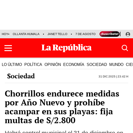
HOY
OLLANTA HUMALA
JANET TELLO
7 DE AGOSTO
TINKA RESULTADOS
LO ÚLTIMO
POLÍTICA
OPINIÓN
ECONOMÍA
SOCIEDAD
MUNDO
CIE
Sociedad
31 Dic 2025 | 23:42 h
Chorrillos endurece medidas
por Año Nuevo y prohíbe
acampar en sus playas: fija
multas de S/2.800