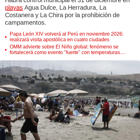
Habrá control municipal el 31 de diciembre en
playas
Agua Dulce, La Herradura, La
Costanera y La Chira por la prohibición de
campamentos.
Papa León XIV volverá al Perú en noviembre 2026:
realizará visita apostólica en cuatro ciudades
OMM advierte sobre El Niño global: fenómeno se
fortalecerá como evento "fuerte" con temperaturas
récord este 2026