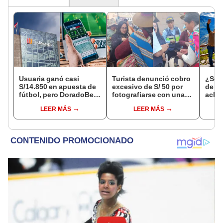
Usuaria ganó casi
Turista denunció cobro
¿Se t
S/14.850 en apuesta de
excesivo de S/ 50 por
de a
fútbol, pero DoradoBet
fotografiarse con una
aclar
se negó a pagar:
alpaca en Cusco y
largo
LEER MÁS
LEER MÁS
Indecopi multó a la
Serenazgo recuperó el
del 6
empresa con más de S/
dinero
19.000