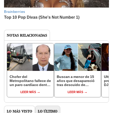
NOTAS RELACIONADAS
Chofer del
Buscan a menor de 15
Ultra
Metropolitano fallece de
años que desapareció
preci
un paro cardíaco dentro
tras descuido de
DJs 
de bus en av. Escuela
policías durante
festi
LEER MÁS
LEER MÁS
Militar en Chorrillos
intervención en
Chorrillos
LO MÁS VISTO
LO ÚLTIMO