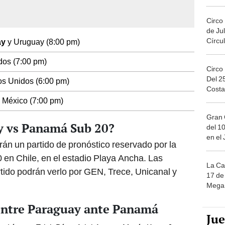
Migue
Circo
de Jul
Círcul
ay
y Uruguay (8:00 pm)
dos (7:00 pm)
Circo
Del 2
os Unidos (6:00 pm)
Costa
 México (7:00 pm)
Gran 
y vs Panamá Sub 20?
del 10
en el
n un partido de pronóstico reservado por la
 en Chile, en el estadio Playa Ancha. Las
La Ca
rtido podrán verlo por GEN, Trece, Unicanal y
17 de 
Mega 
 entre Paraguay ante Panamá
Ju