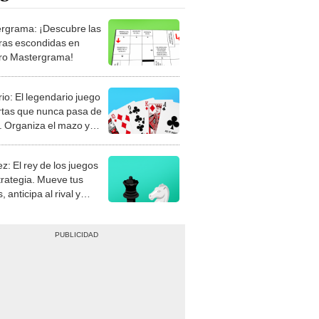
rgrama: ¡Descubre las
ras escondidas en
ro Mastergrama!
rio: El legendario juego
rtas que nunca pasa de
 Organiza el mazo y
stra tu habilidad.
z: El rey de los juegos
trategia. Mueve tus
, anticipa al rival y
gue el jaque mate.