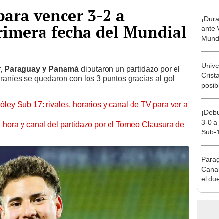
para vencer 3-2 a
¡Dura
rimera fecha del Mundial
ante 
Mundi
Unive
r,
Paraguay y Panamá
diputaron un partidazo por el
Crist
araníes se quedaron con los 3 puntos gracias al gol
posib
pronó
óley Sub 17: rivales, horarios y canal de TV para ver a
dónde
¡Debu
Torne
3-0 a
ía, hora y canal del partidazo por el Torneo Clausura de
Sub-1
Parag
Canal
el due
Qatar