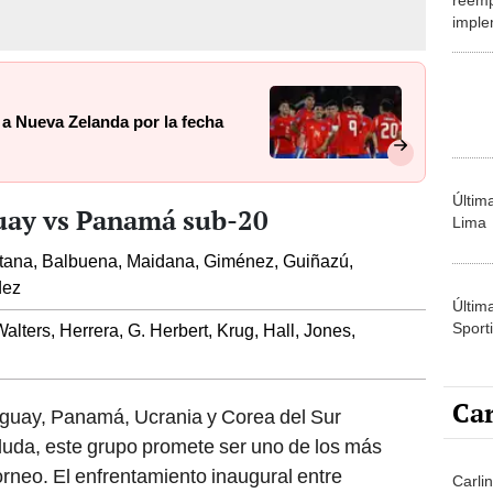
imple
el Mu
 a Nueva Zelanda por la fecha
Últim
uay vs Panamá sub-20
Lima
intana, Balbuena, Maidana, Giménez, Guiñazú,
dez
Últim
Sporti
Walters, Herrera, G. Herbert, Krug, Hall, Jones,
Car
guay, Panamá, Ucrania y Corea del Sur
duda, este grupo promete ser uno de los más
torneo. El enfrentamiento inaugural entre
Carlin