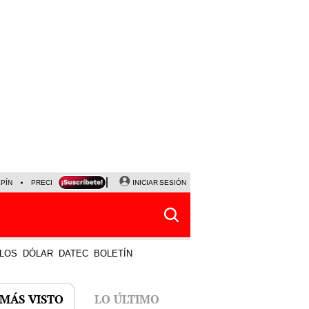
LPÍN
PRECIO DEL DÓLAR
CORTE DE LUZ
INICIAR SESIÓN
VIERNES 7 DE AGOSTO
ALBER
LOS
DÓLAR
DATEC
BOLETÍN
 MÁS VISTO
LO ÚLTIMO