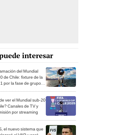
puede interesar
amación del Mundial
 de Chile: fixture de la
 1 por la fase de grupos
rneo juvenil
e ver el Mundial sub-20
ile? Canales de TV y
misión por streaming
S, el nuevo sistema que
lazará al VAR y será