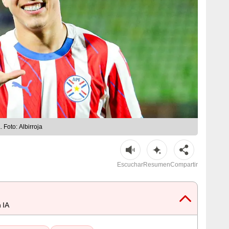
Foto: Albirroja
Escuchar
Resumen
Compartir
 IA