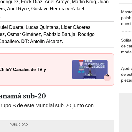
Rodríguez, Erick Díaz, Ariel Arroyo, Martín Krug, Juan
ers, Anel Ryce; Gustavo Herrera y Rafael
Maste
.
palab
nuest
uiel Duarte, Lucas Quintana, Líder Cáceres,
z, Osmar Giménez, Fabrizio Baruja, Rodrigo
Solita
 Caballero.
DT
: Antolín Alcaraz.
de ca
moda.
demue
Ajedre
Chile? Canales de TV y
de es
piezas
consi
Panamá sub-20
rupo B de este Mundial sub-20 junto con