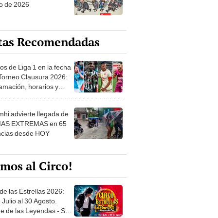
o de 2026
tas Recomendadas
os de Liga 1 en la fecha
 Torneo Clausura 2026:
amación, horarios y
 ver
hi advierte llegada de
IAS EXTREMAS en 65
ncias desde HOY
mos al Circo!
de las Estrellas 2026:
 Julio al 30 Agosto.
e de las Leyendas - San