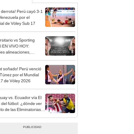
 derrota! Perú cayó 3-1
Venezuela por el
1
al de Vóley Sub 17
rsitario vs Sporting
al EN VIVO HOY:
2
les alineaciones,
stico, hora y canal
 ver partido por el
t soñado! Perú venció
o Clausura 2026
 Túnez por el Mundial
3
7 de Vóley 2026
uay vs. Ecuador vía El
 del fútbol: ¿dónde ver
4
lo de las Eliminatorias
 2022?