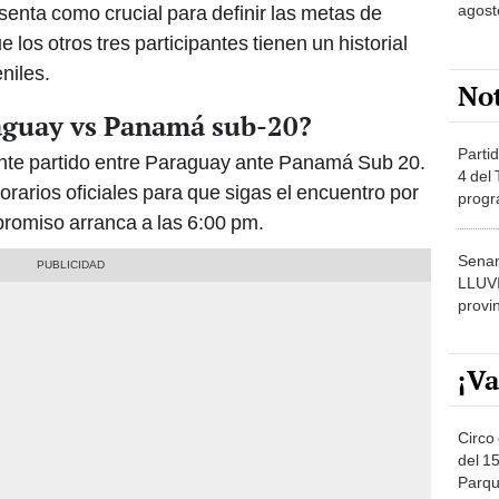
agost
nta como crucial para definir las metas de
os otros tres participantes tienen un historial
niles.
No
aguay vs Panamá sub-20?
Partid
ante partido entre Paraguay ante Panamá Sub 20.
4 del
orarios oficiales para que sigas el encuentro por
progr
promiso arranca a las 6:00 pm.
dónde
Senam
LLUV
provi
¡Va
Circo 
del 15
Parqu