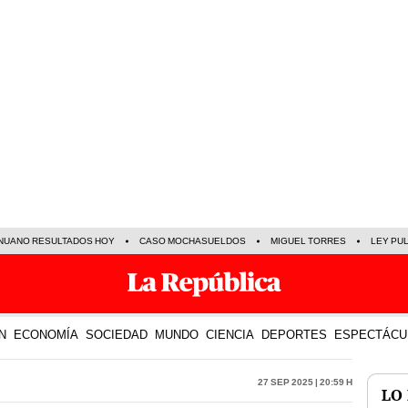
NUANO RESULTADOS HOY
CASO MOCHASUELDOS
MIGUEL TORRES
LEY PU
N
ECONOMÍA
SOCIEDAD
MUNDO
CIENCIA
DEPORTES
ESPECTÁCU
27 Sep 2025 | 20:59 h
LO