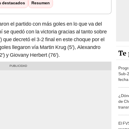
s destacados
Resumen
ron el partido con más goles en lo que va del
í se quedó con la victoria gracias al tanto sobre
) que decretó el 3-2 final en este choque por el
oles llegaron vía Martin Krug (5'), Alexandro
Te 
') y Giovany Herbert (76').
Progr
Sub-20
fecha
del to
¿Dónd
de Ch
trans
El FV
reemp