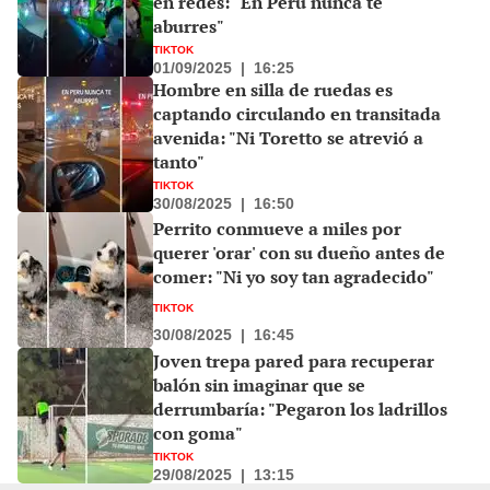
en redes: "En Perú nunca te
aburres"
TIKTOK
01/09/2025
|
16:25
Hombre en silla de ruedas es
captando circulando en transitada
avenida: "Ni Toretto se atrevió a
tanto"
TIKTOK
30/08/2025
|
16:50
Perrito conmueve a miles por
querer 'orar' con su dueño antes de
comer: "Ni yo soy tan agradecido"
TIKTOK
30/08/2025
|
16:45
Joven trepa pared para recuperar
balón sin imaginar que se
derrumbaría: "Pegaron los ladrillos
con goma"
TIKTOK
29/08/2025
|
13:15