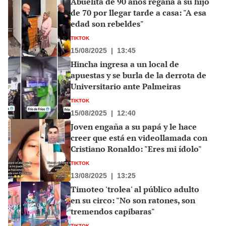
Abuelita de 90 años regaña a su hijo
de 70 por llegar tarde a casa: "A esa
edad son rebeldes"
TIKTOK
15/08/2025
|
13:45
Hincha ingresa a un local de
apuestas y se burla de la derrota de
Universitario ante Palmeiras
TIKTOK
15/08/2025
|
12:40
Joven engaña a su papá y le hace
creer que está en videollamada con
Cristiano Ronaldo: "Eres mi ídolo"
TIKTOK
13/08/2025
|
13:25
Timoteo 'trolea' al público adulto
en su circo: "No son ratones, son
tremendos capibaras"
TIKTOK