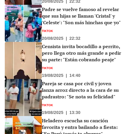
20/08/2025
|
22:32
Padre se vuelve famoso al revelar
que sus hijas se llaman 'Cristal' y
'Celeste': "Son más hinchas que yo"
TIKTOK
20/08/2025
|
22:32
Censista invita bocadillo a perrito,
pero llega otro más grande a pedir
su parte: "Están cobrando peaje"
TIKTOK
19/08/2025
|
14:40
Pareja se casa por civil y joven
lanza arroz directo a la cara de su
padrastro: "Se nota su felicidad"
TIKTOK
19/08/2025
|
13:30
Heladero escucha su canción
favorita y entra bailando a fiesta:
"En Perú jamás te aburres"