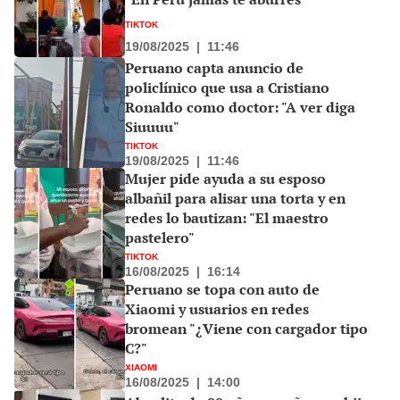
TIKTOK
19/08/2025
|
11:46
Peruano capta anuncio de
policlínico que usa a Cristiano
Ronaldo como doctor: "A ver diga
Siuuuu"
TIKTOK
19/08/2025
|
11:46
Mujer pide ayuda a su esposo
albañil para alisar una torta y en
redes lo bautizan: "El maestro
pastelero"
TIKTOK
16/08/2025
|
16:14
Peruano se topa con auto de
Xiaomi y usuarios en redes
bromean "¿Viene con cargador tipo
C?"
XIAOMI
16/08/2025
|
14:00