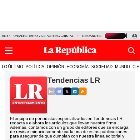
HOY
UNIVERSITARIO VS SPORTING CRISTAL
SINUANO RESULTADOS HOY
CA
LO ÚLTIMO
POLÍTICA
OPINIÓN
ECONOMÍA
SOCIEDAD
MUNDO
CIE
Tendencias LR
El equipo de periodistas especializados en Tendencias LR
redacta y elabora los artículos que llevan nuestra firma.
Además, contamos con un grupo de editores que se encarga
de revisar minuciosamente cada una de estas publicaciones
para asegurar de que cumplan con nuestra línea editorial y