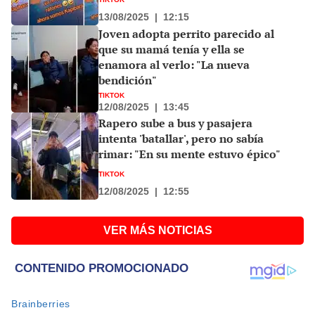
13/08/2025
|
12:15
Joven adopta perrito parecido al
que su mamá tenía y ella se
enamora al verlo: "La nueva
bendición"
TIKTOK
12/08/2025
|
13:45
Rapero sube a bus y pasajera
intenta 'batallar', pero no sabía
rimar: "En su mente estuvo épico"
TIKTOK
12/08/2025
|
12:55
VER MÁS NOTICIAS