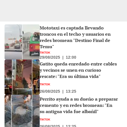
Mototaxi es captada llevando
troncos en el techo y usuarios en
redes bromean "Destino Final de
Temu"
TIKTOK
29/08/2025
|
12:00
Gatito queda enredado entre cables
y vecinos se unen en curioso
rescate: "Era su última vida"
TIKTOK
26/08/2025
|
13:25
Perrito ayuda a su dueño a preparar
cemento y en redes bromean: "En
su antigua vida fue albañil"
TIKTOK
26/08/2025
|
12:25