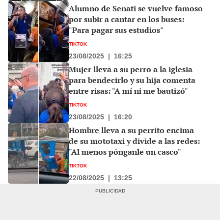
Alumno de Senati se vuelve famoso
por subir a cantar en los buses:
"Para pagar sus estudios"
TIKTOK
23/08/2025
|
16:25
Mujer lleva a su perro a la iglesia
para bendecirlo y su hija comenta
entre risas: "A mí ni me bautizó"
TIKTOK
23/08/2025
|
16:20
Hombre lleva a su perrito encima
de su mototaxi y divide a las redes:
"Al menos pónganle un casco"
TIKTOK
22/08/2025
|
13:25