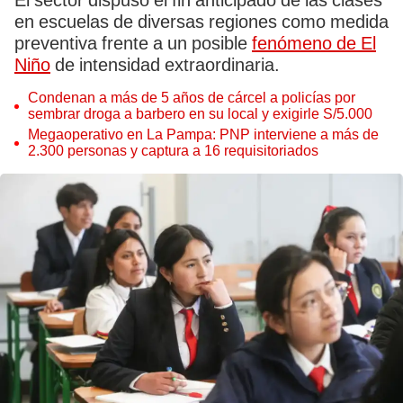
El sector dispuso el fin anticipado de las clases
en escuelas de diversas regiones como medida
preventiva frente a un posible
fenómeno de El
Niño
de intensidad extraordinaria.
Condenan a más de 5 años de cárcel a policías por
sembrar droga a barbero en su local y exigirle S/5.000
Megaoperativo en La Pampa: PNP interviene a más de
2.300 personas y captura a 16 requisitoriados