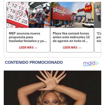
MEF anuncia nueva
Plaza Vea cerrará horas
‘Care
propuesta para
antes este miércoles 12
por ‘
trasladar feriados y ya
de agosto en todo el
sicar
no sería a los viernes:
Perú: tiendas atenderán
captu
LEER MÁS
LEER MÁS
“Lunes es mejor día”
hasta las 7 p.m.