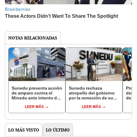
NOTAS RELACIONADAS
Sunedu presenta acción
Sunedu rechaza
Pron
de amparo contra el
atropello del gobierno
denun
Minedu ante intento de
por la remoción de su
de ac
remoción de
Consejo Directivo
LEER MÁS
LEER MÁS
superintendente en
funciones
LO MÁS VISTO
LO ÚLTIMO