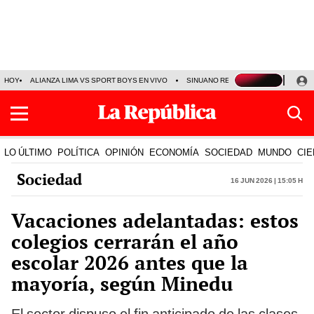
HOY
ALIANZA LIMA VS SPORT BOYS EN VIVO
SINUANO RESULTADOS HOY
JO
LO ÚLTIMO
POLÍTICA
OPINIÓN
ECONOMÍA
SOCIEDAD
MUNDO
CIE
Sociedad
16 Jun 2026 | 15:05 h
Vacaciones adelantadas: estos
colegios cerrarán el año
escolar 2026 antes que la
mayoría, según Minedu