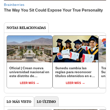
NOTAS RELACIONADAS
Oficial | Crean nueva
Sunedu cambia las
Tras 
universidad nacional en
reglas para reconocer
Sune
este distrito de
títulos obtenidos en el
unive
Arequipa: tendrá 15
extranjero: esto debes
proc
LEER MÁS
LEER MÁS
carreras profesionales
saber
licen
incluyendo ingeniería
seis 
LO MÁS VISTO
LO ÚLTIMO