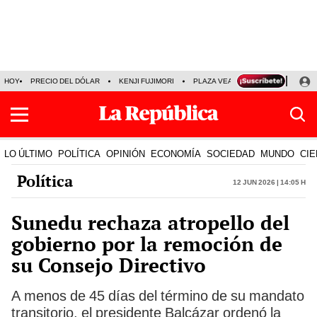
HOY
PRECIO DEL DÓLAR
KENJI FUJIMORI
PLAZA VEA
FERIADOS
KE
LO ÚLTIMO
POLÍTICA
OPINIÓN
ECONOMÍA
SOCIEDAD
MUNDO
CIE
Política
12 Jun 2026 | 14:05 h
Sunedu rechaza atropello del
gobierno por la remoción de
su Consejo Directivo
A menos de 45 días del término de su mandato
transitorio, el presidente Balcázar ordenó la