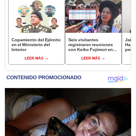
Copamiento del Ejército
Seis visitantes
Jaim
en el Ministerio del
registraron reuniones
Harv
Interior
con Keiko Fujimori en
perse
las mismas horas que la
horri
LEER MÁS
LEER MÁS
presidenta se
encontraba en Junín