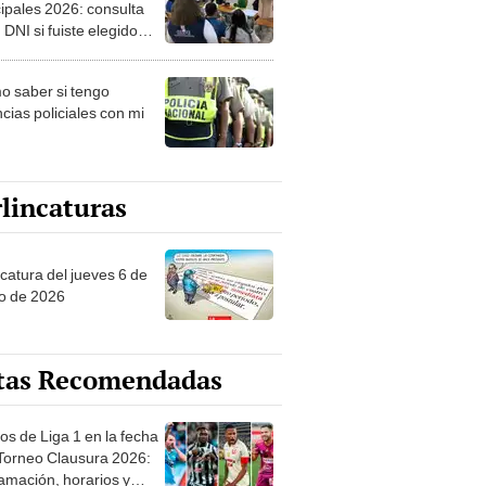
ipales 2026: consulta
 DNI si fuiste elegido
ro de mesa para este 4
ubre en el link oficial de
 saber si tengo
NPE
cias policiales con mi
lincaturas
ncatura del jueves 6 de
o de 2026
tas Recomendadas
os de Liga 1 en la fecha
 Torneo Clausura 2026:
amación, horarios y