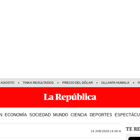
E AGOSTO
TINKA RESULTADOS
PRECIO DEL DÓLAR
OLLANTA HUMALA
P
N
ECONOMÍA
SOCIEDAD
MUNDO
CIENCIA
DEPORTES
ESPECTÁCU
TE R
14 Jun 2026 | 8:26 h