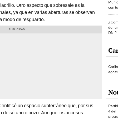
Munic
ladrillo. Otro aspecto que sobresale es la
con tu
ales, ya que en varias aberturas se observan
miemb
de oct
 a modo de resguardo.
¿Cómo
la O
denun
DNI?
Car
Carli
agost
No
dentificó un espacio subterráneo que, por sus
Partid
4 del
cia de sótano o pozo. Aunque los accesos
progr