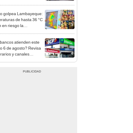
nso del 6 de agosto
ño golpea Lambayeque:
raturas de hasta 36 °C
3
 en riesgo la
cción de mango y palta
bancos atienden este
do 6 de agosto? Revisa
4
orarios y canales
itados en BCP, Interbank,
y Banco de la Nación