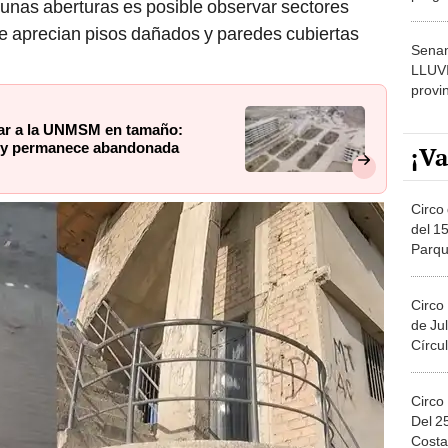
nas aberturas es posible observar sectores
dónde
 se aprecian pisos dañados y paredes cubiertas
Senam
LLUV
provi
rar a la UNMSM en tamaño:
 hoy permanece abandonada
¡Va
Circo 
del 15
Parqu
Migue
Circo
de Jul
Círcul
Circo
Del 2
Costa