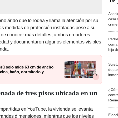
Te 
Asesi
casa 
eno árido que lo rodea y llama la atención por su
crime
las medidas de protección instaladas pese a su
cuent
o de conocer más detalles, ambos creadores
Padre
opiedad y documentaron algunos elementos visibles
coma a
enda.
hija 
su exp
Sujeto
Perú solo mide 63 cm de ancho
dopar
ocina, baño, dormitorio y
inmobi
depar
conta
¿Cómo
onada de tres pisos ubicada en un
contra
Reni
partidas en YouTube, la vivienda se levanta
Elecc
randes dimensiones, mientras que los niveles