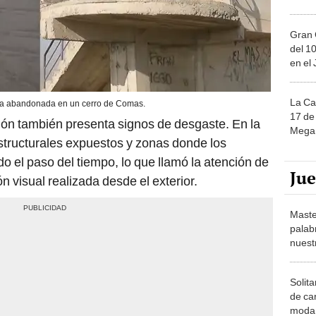
Gran 
del 10
en el
La Ca
asa abandonada en un cerro de Comas.
17 de 
ción también presenta signos de desgaste. En la
Mega 
tructurales expuestos y zonas donde los
o el paso del tiempo, lo que llamó la atención de
Ju
ón visual realizada desde el exterior.
Maste
palab
nuest
Solita
de ca
moda.