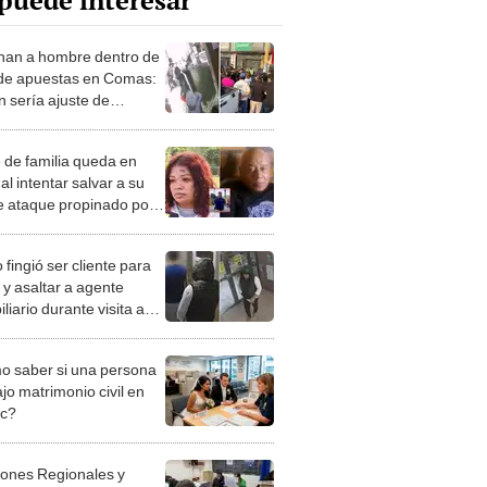
puede interesar
nan a hombre dentro de
de apuestas en Comas:
n sería ajuste de
as entre bandas
 de familia queda en
l intentar salvar a su
de ataque propinado por
areja: "Pido justicia"
 fingió ser cliente para
 y asaltar a agente
liario durante visita a
tamento en Comas: "Me
ctó por redes sociales"
 saber si una persona
jo matrimonio civil en
ec?
iones Regionales y