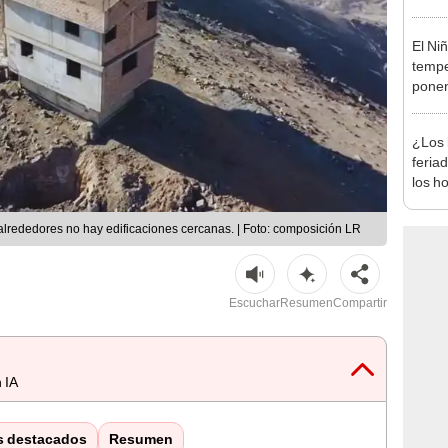
desca
El Ni
tempe
ponen
produ
¿Los 
feria
los h
habil
BBVA 
alrededores no hay edificaciones cercanas. | Foto: composición LR
Escuchar
Resumen
Compartir
 IA
s destacados
Resumen