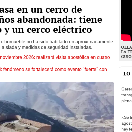
casa en un cerro de
años abandonada: tiene
o y un cerco eléctrico
, el inmueble no ha sido habitado en aproximadamente
OLLA
n aislada y medidas de seguridad instaladas.
LA T
GUIO
oviembre 2026: realizará visita apostólica en cuatro
: fenómeno se fortalecerá como evento "fuerte" con
LO
Geren
trans
plena
Olivo
al at
¿Se t
agost
hay fe