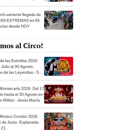
 ver
hi advierte llegada de
IAS EXTREMAS en 65
ncias desde HOY
mos al Circo!
de las Estrellas 2026:
 Julio al 30 Agosto.
e de las Leyendas - San
l
 Montecarlo 2026: Del 17
io hasta el 30 Agosto en
o Militar - Jesús María
 Místico Condor 2026:
5 de Junio. Explanada
 21