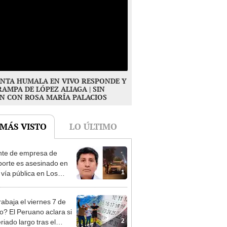
NTA HUMALA EN VIVO RESPONDE Y
RAMPA DE LÓPEZ ALIAGA | SIN
N CON ROSA MARÍA PALACIOS
 MÁS VISTO
LO ÚLTIMO
te de empresa de
porte es asesinado en
1
 vía pública en Los
s: su esposa sobrevivió
aque
rabaja el viernes 7 de
o? El Peruano aclara si
2
riado largo tras el