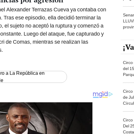
dónde
hel Alexander Terrazas Cueva ya contaba con
Senam
 Tras ese episodio, ella decidió terminar la
LLUV
, el sujeto no aceptó la ruptura y comenzó a
provi
constante. Luego del ataque, fue capturado y
ri de Comas, mientras se realizan las
¡Va
s.
Circo 
del 15
ero a La República en
Parqu
le
Migue
Circo
de Jul
Círcul
Circo
Del 2
Costa