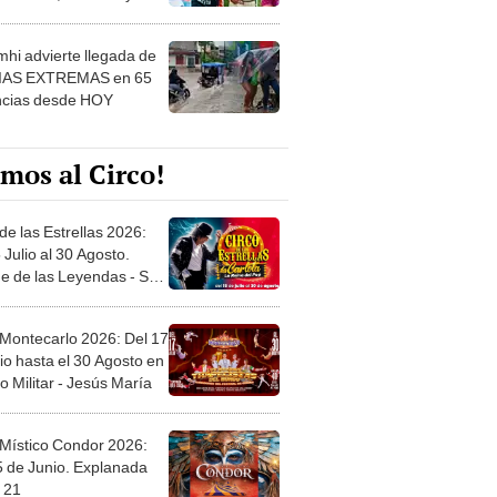
 ver
hi advierte llegada de
IAS EXTREMAS en 65
ncias desde HOY
mos al Circo!
de las Estrellas 2026:
 Julio al 30 Agosto.
e de las Leyendas - San
l
 Montecarlo 2026: Del 17
io hasta el 30 Agosto en
o Militar - Jesús María
 Místico Condor 2026:
5 de Junio. Explanada
 21