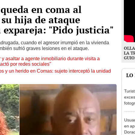
 queda en coma al
 su hija de ataque
expareja: "Pido justicia"
adrugada, cuando el agresor irrumpió en la vivienda
OLLA
ambién sufrió graves lesiones en el ataque.
LA T
GUIO
 y asaltar a agente inmobiliario durante visita a
ctó por redes sociales"
os y un herido en Comas: sujeto interceptó la unidad
LO
Turis
exces
fotog
en Cu
recup
Usuar
en ap
Dorad