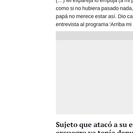
(…) Mi expareja lo empuja (a mi 
como si no hubiera pasado nada, 
papá no merece estar así. Dio cas
entrevista al programa 'Arriba mi 
Sujeto que atacó a su e
exsuegro ya tenía denu