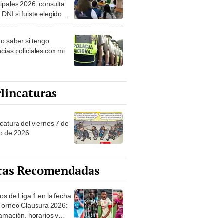
ipales 2026: consulta
 DNI si fuiste elegido
ro de mesa para este 4
ubre en el link oficial de
 saber si tengo
NPE
cias policiales con mi
lincaturas
catura del viernes 7 de
o de 2026
tas Recomendadas
os de Liga 1 en la fecha
 Torneo Clausura 2026:
amación, horarios y