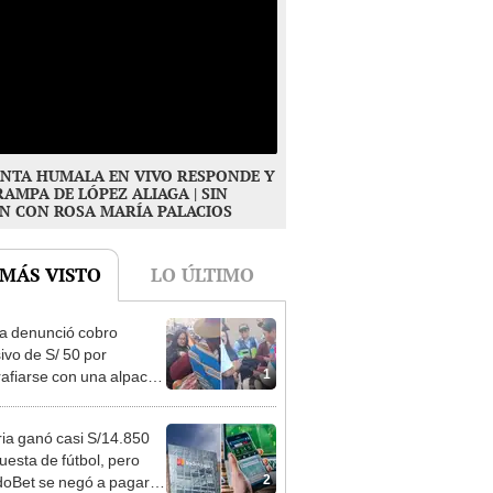
NTA HUMALA EN VIVO RESPONDE Y
RAMPA DE LÓPEZ ALIAGA | SIN
N CON ROSA MARÍA PALACIOS
 MÁS VISTO
LO ÚLTIMO
ta denunció cobro
ivo de S/ 50 por
1
rafiarse con una alpaca
sco y Serenazgo
eró el dinero
ia ganó casi S/14.850
uesta de fútbol, pero
2
oBet se negó a pagar: