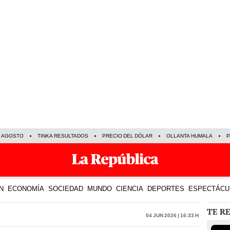
E AGOSTO
TINKA RESULTADOS
PRECIO DEL DÓLAR
OLLANTA HUMALA
P
N
ECONOMÍA
SOCIEDAD
MUNDO
CIENCIA
DEPORTES
ESPECTÁCU
TE R
04 Jun 2026 | 16:33 h