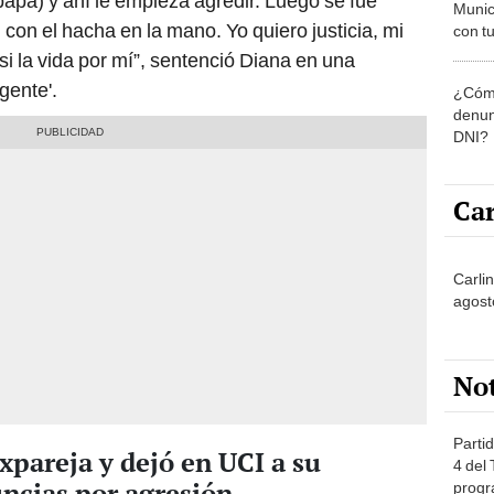
papá) y ahí le empieza agredir. Luego se fue
Munic
con el hacha en la mano. Yo quiero justicia, mi
con tu
miemb
i la vida por mí”, sentenció Diana en una
de oct
gente'.
¿Cómo
la O
denun
DNI?
Car
Carlin
agost
No
Partid
xpareja y dejó en UCI a su
4 del
ncias por agresión
progr