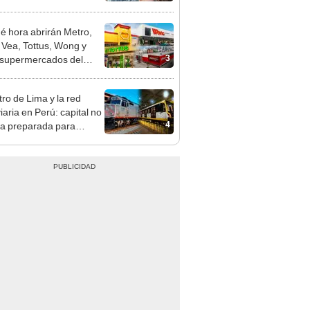
opi multó a la empresa
ás de S/ 19.000
é hora abrirán Metro,
 Vea, Tottus, Wong y
3
 supermercados del
este 28 y 29 de julio?
tro de Lima y la red
iaria en Perú: capital no
4
ía preparada para
porte de trenes, advierte
to