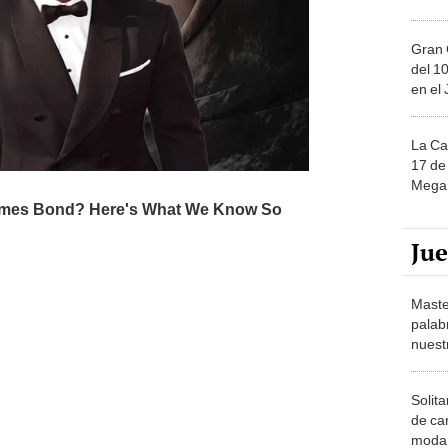
Gran 
del 10
en el
La Ca
17 de 
Mega 
Ju
Maste
palab
nuest
Solita
de ca
moda.