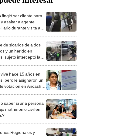
puede interesar
 fingió ser cliente para
 y asaltar a agente
liario durante visita a
tamento en Comas: "Me
ctó por redes sociales"
e de sicarios deja dos
os y un herido en
: sujeto interceptó la
d en la que viajaban
 vive hace 15 años en
, pero le asignaron un
 de votación en Áncash:
onozco esa región”
 saber si una persona
jo matrimonio civil en
ec?
iones Regionales y