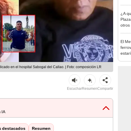
Indec
con m
¿A qu
Plaza
otros
Perú 
El Me
ferrov
estar
trans
exper
icado en el hospital Sabogal del Callao. | Foto: composición LR
Escuchar
Resumen
Compartir
 IA
s destacados
Resumen