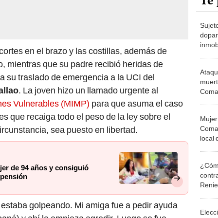
Te 
Sujeto
dopar
inmobi
cortes en el brazo y las costillas, además de
depar
, mientras que su padre recibió heridas de
conta
Ataqu
a su traslado de emergencia a la UCI del
muert
allao
. La joven hizo un llamado urgente al
Comas
unida
ones Vulnerables (MIMP)
para que asuma el caso
les que recaiga todo el peso de la ley sobre el
Mujer
Comas
rcunstancia, sea puesto en libertad.
local
“No c
¿Cómo
jer de 94 años y consiguió
contra
 pensión
Reni
e estaba golpeando. Mi amiga fue a pedir ayuda
Elecc