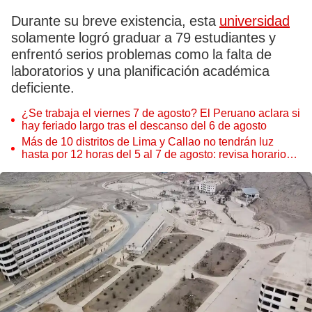
Durante su breve existencia, esta
universidad
solamente logró graduar a 79 estudiantes y
enfrentó serios problemas como la falta de
laboratorios y una planificación académica
deficiente.
¿Se trabaja el viernes 7 de agosto? El Peruano aclara si
hay feriado largo tras el descanso del 6 de agosto
Más de 10 distritos de Lima y Callao no tendrán luz
hasta por 12 horas del 5 al 7 de agosto: revisa horarios y
zonas afectadas