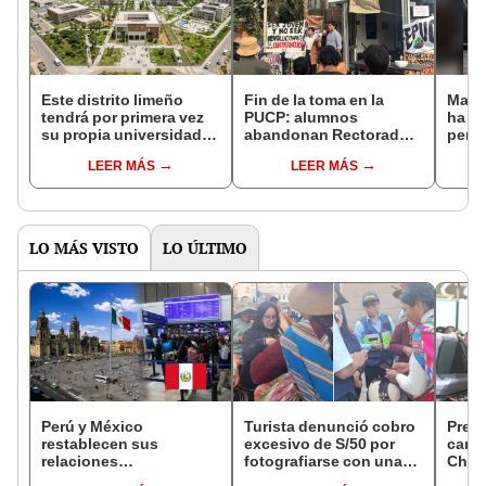
Este distrito limeño
Fin de la toma en la
Marc
tendrá por primera vez
PUCP: alumnos
ha h
su propia universidad
abandonan Rectorado
perdó
nacional: contará con
tras pacto con
los 
LEER MÁS
LEER MÁS
carreras pregrado,
autoridades sobre
posgrado y centros de
nueva pensión
investigación
LO MÁS VISTO
LO ÚLTIMO
Perú y México
Turista denunció cobro
Pres
restablecen sus
excesivo de S/50 por
cambi
relaciones
fotografiarse con una
Chino
diplomáticas: ¿se
alpaca en Cusco:
con e