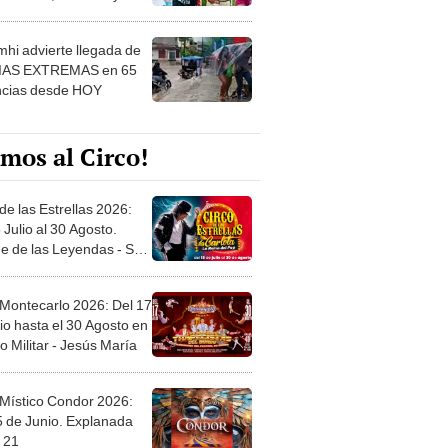
 ver
hi advierte llegada de
IAS EXTREMAS en 65
ncias desde HOY
mos al Circo!
de las Estrellas 2026:
 Julio al 30 Agosto.
e de las Leyendas - San
l
 Montecarlo 2026: Del 17
io hasta el 30 Agosto en
o Militar - Jesús María
 Místico Condor 2026:
5 de Junio. Explanada
 21