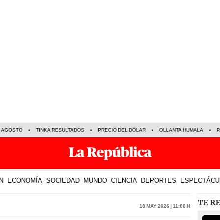
E AGOSTO
TINKA RESULTADOS
PRECIO DEL DÓLAR
OLLANTA HUMALA
P
N
ECONOMÍA
SOCIEDAD
MUNDO
CIENCIA
DEPORTES
ESPECTÁCU
TE R
18 May 2026 | 11:00 h