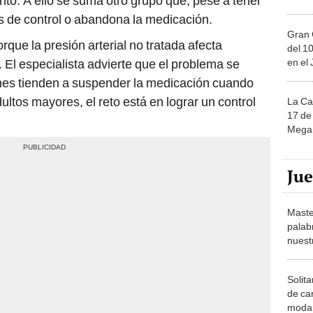
nto. A ello se suma otro grupo que, pese a tener
s de control o abandona la medicación.
Gran 
rque la presión arterial no tratada afecta
del 10
en el
 El especialista advierte que el problema se
nes tienden a suspender la medicación cuando
ltos mayores, el reto está en lograr un control
La Ca
17 de 
Mega 
Ju
Maste
palab
nuest
Solita
de ca
moda.