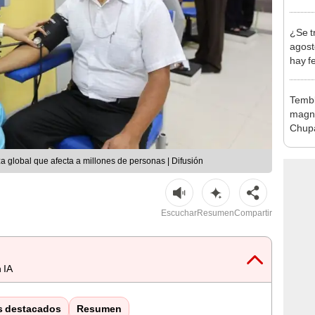
abrir
¿Se t
agost
hay fe
desca
Tembl
magni
Chup
 global que afecta a millones de personas | Difusión
Escuchar
Resumen
Compartir
 IA
s destacados
Resumen