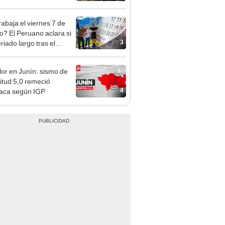
á el centro comercial?
rabaja el viernes 7 de
o? El Peruano aclara si
3
riado largo tras el
nso del 6 de agosto
or en Junín: sismo de
tud 5,0 remeció
4
aca según IGP