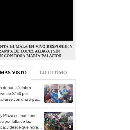
NTA HUMALA EN VIVO RESPONDE Y
RAMPA DE LÓPEZ ALIAGA | SIN
N CON ROSA MARÍA PALACIOS
 MÁS VISTO
LO ÚLTIMO
ta denunció cobro
ivo de S/ 50 por
1
rafiarse con una alpaca
sco y Serenazgo
eró el dinero
y Plaza se mantiene
o por falta de luz
2
rica: ¿desde qué hora