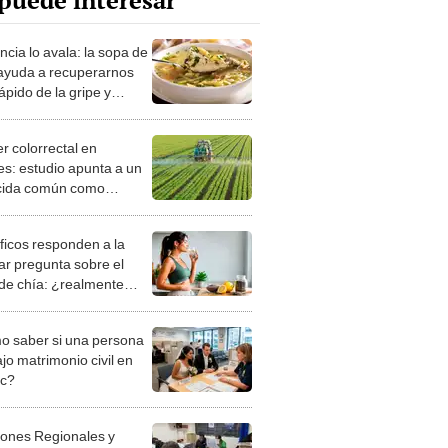
puede interesar
ncia lo avala: la sopa de
 ayuda a recuperarnos
pido de la gripe y
iados
r colorrectal en
es: estudio apunta a un
cida común como
e factor de riesgo
íficos responden a la
ar pregunta sobre el
de chía: ¿realmente
 a bajar de peso o es
n mito viral?
 saber si una persona
jo matrimonio civil en
ec?
iones Regionales y