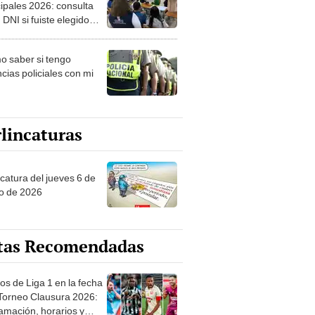
ipales 2026: consulta
 DNI si fuiste elegido
ro de mesa para este 4
ubre en el link oficial de
 saber si tengo
NPE
cias policiales con mi
lincaturas
ncatura del jueves 6 de
o de 2026
tas Recomendadas
os de Liga 1 en la fecha
 Torneo Clausura 2026:
amación, horarios y