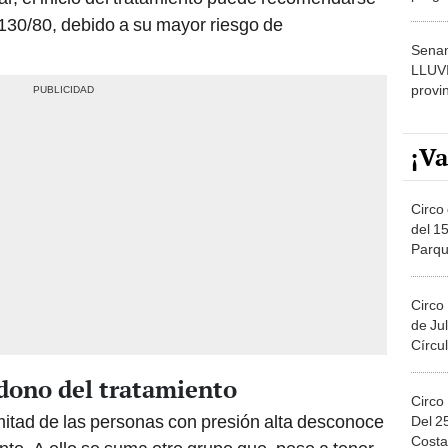
dónde
 130/80, debido a su mayor riesgo de
Senam
LLUV
provi
¡Va
Circo 
del 15
Parqu
Migue
Circo
de Jul
Círcul
dono del tratamiento
Circo
mitad de las personas con presión alta desconoce
Del 2
Costa