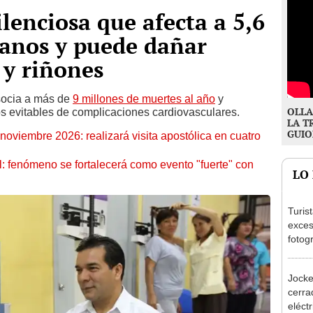
lenciosa que afecta a 5,6
uanos y puede dañar
 y riñones
socia a más de
9 millones de muertes al año
y
OLLA
s evitables de complicaciones cardiovasculares.
LA T
GUIO
oviembre 2026: realizará visita apostólica en cuatro
: fenómeno se fortalecerá como evento "fuerte" con
LO
Turis
exces
fotog
en Cu
recup
Jocke
cerrad
eléct