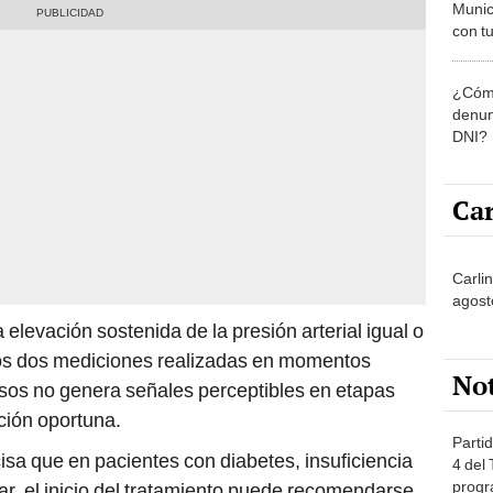
Munic
con tu
miemb
de oct
¿Cómo
la O
denun
DNI?
Car
Carli
agost
 elevación sostenida de la presión arterial igual o
os dos mediciones realizadas en momentos
No
casos no genera señales perceptibles en etapas
cción oportuna.
Partid
isa que en pacientes con diabetes, insuficiencia
4 del
progr
r, el inicio del tratamiento puede recomendarse