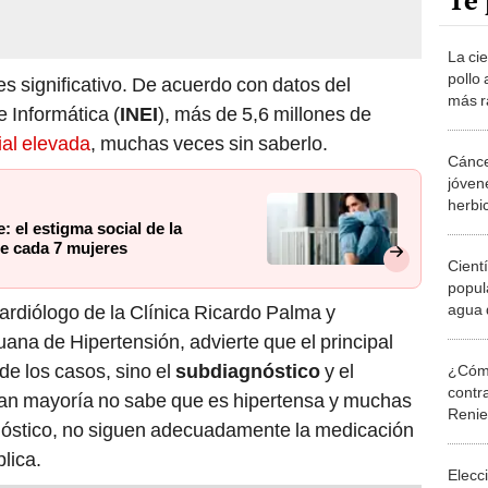
Te 
La cie
pollo
s significativo. De acuerdo con datos del
más rá
e Informática (
INEI
), más de 5,6 millones de
resfr
ial elevada
, muchas veces sin saberlo.
Cánce
jóven
herbi
posibl
 el estigma social de la
de cada 7 mujeres
Cient
popul
agua 
cardiólogo de la Clínica Ricardo Palma y
ayuda
ana de Hipertensión, advierte que el principal
solo u
de los casos, sino el
subdiagnóstico
y el
¿Cómo
contra
ran mayoría no sabe que es hipertensa y muchas
Reni
nóstico, no siguen adecuadamente la medicación
lica.
Elecc