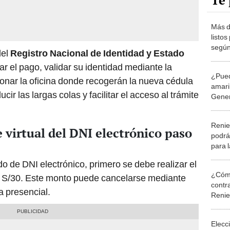
Te 
Más d
listos
según
del
Registro Nacional de Identidad y Estado
uno d
ar el pago, validar su identidad mediante la
¿Pued
onar la oficina donde recogerán la nueva cédula
amari
cir las largas colas y facilitar el acceso al trámite
Gener
Renie
 virtual del DNI electrónico paso
podrá
para 
ado de DNI electrónico, primero se debe realizar el
¿Cómo
de S/30. Este monto puede cancelarse mediante
contra
a presencial.
Reni
Elecc