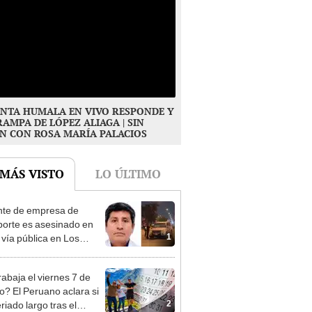
NTA HUMALA EN VIVO RESPONDE Y
RAMPA DE LÓPEZ ALIAGA | SIN
N CON ROSA MARÍA PALACIOS
 MÁS VISTO
LO ÚLTIMO
te de empresa de
porte es asesinado en
1
 vía pública en Los
s: su esposa sobrevivió
aque
rabaja el viernes 7 de
o? El Peruano aclara si
2
riado largo tras el