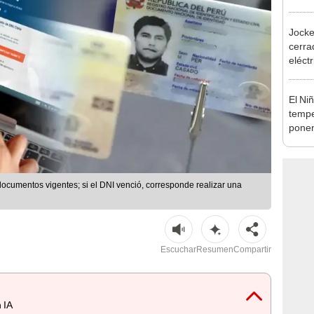
desca
Jocke
cerrad
eléct
abrir
El Ni
tempe
ponen
produ
ocumentos vigentes; si el DNI venció, corresponde realizar una
Escuchar
Resumen
Compartir
 IA