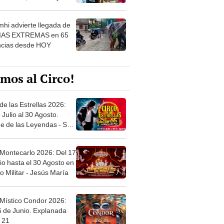
 ver
hi advierte llegada de
IAS EXTREMAS en 65
ncias desde HOY
mos al Circo!
de las Estrellas 2026:
 Julio al 30 Agosto.
e de las Leyendas - San
l
 Montecarlo 2026: Del 17
io hasta el 30 Agosto en
o Militar - Jesús María
 Místico Condor 2026:
5 de Junio. Explanada
 21