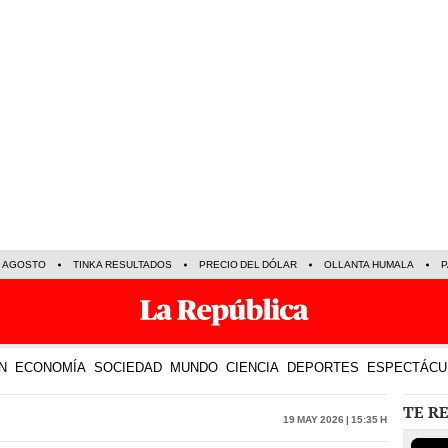
E AGOSTO
TINKA RESULTADOS
PRECIO DEL DÓLAR
OLLANTA HUMALA
P
N
ECONOMÍA
SOCIEDAD
MUNDO
CIENCIA
DEPORTES
ESPECTÁCU
TE R
19 May 2026 | 15:35 h