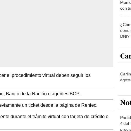
Munic
con tu
miemb
de oct
¿Cómo
la O
denun
DNI?
Car
Carli
r el procedimiento virtual deben seguir los
agost
pe, Banco de la Nación o agentes BCP.
No
eviamente un ticket desde la página de Reniec.
e durante el trámite virtual con tarjeta de crédito o
Partid
4 del
progr