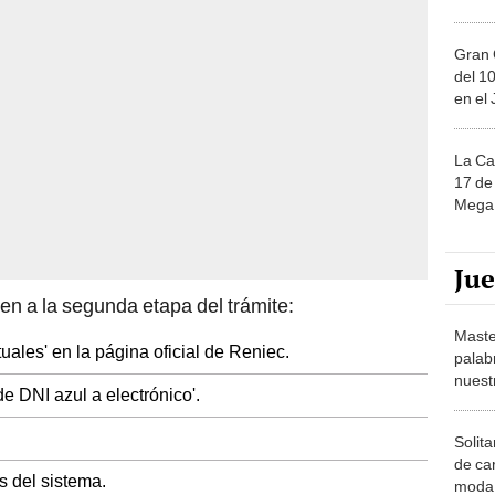
Gran 
del 10
en el
La Ca
17 de 
Mega 
Ju
n a la segunda etapa del trámite:
Maste
tuales' en la página oficial de Reniec.
palab
nuest
e DNI azul a electrónico'.
Solita
de ca
s del sistema.
moda.