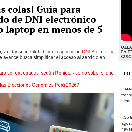
as colas! Guía para
do de DNI electrónico
 o laptop en menos de 5
OLLA
, validar su identidad con la aplicación
DNI Biofacial
y
LA T
GUIO
e avance busca simplificar el acceso al servicio en
ara ser entregados, según Reniec: ¿cómo saber si uno
LO
 las Elecciones Generales Perú 2026?
Geren
trans
plena
Olivo
al at
¿Se t
agost
hay fe