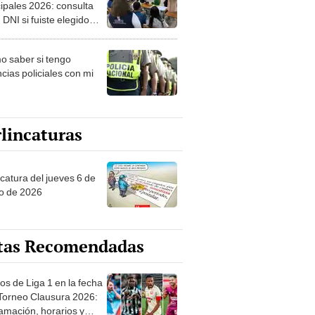
ipales 2026: consulta
 DNI si fuiste elegido
ro de mesa para este 4
ubre en el link oficial de
 saber si tengo
NPE
cias policiales con mi
lincaturas
ncatura del jueves 6 de
o de 2026
tas Recomendadas
os de Liga 1 en la fecha
 Torneo Clausura 2026:
amación, horarios y