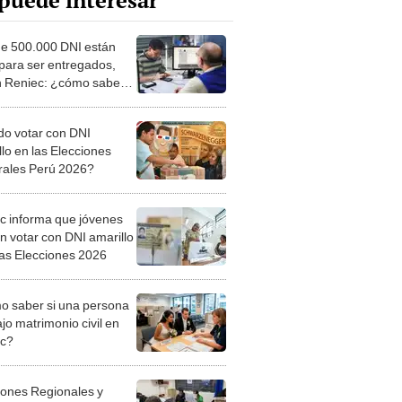
puede interesar
e 500.000 DNI están
 para ser entregados,
 Reniec: ¿cómo saber si
e ellos te corresponde?
o votar con DNI
llo en las Elecciones
ales Perú 2026?
c informa que jóvenes
n votar con DNI amarillo
las Elecciones 2026
 saber si una persona
jo matrimonio civil en
ec?
iones Regionales y