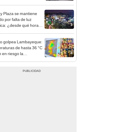
nso del 6 de agosto
y Plaza se mantiene
o por falta de luz
3
rica: ¿desde qué hora
á el centro comercial?
ño golpea Lambayeque:
raturas de hasta 36 °C
4
 en riesgo la
cción de mango y palta