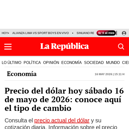
HOY
ALIANZA LIMA VS SPORT BOYS EN VIVO
SINUANO RESULTADOS HOY
JO
LO ÚLTIMO
POLÍTICA
OPINIÓN
ECONOMÍA
SOCIEDAD
MUNDO
CIE
Economía
16 May 2026 | 15:11 h
Precio del dólar hoy sábado 16
de mayo de 2026: conoce aquí
el tipo de cambio
Consulta el
precio actual del dólar
y su
cotización diaria. Información sobre el precio