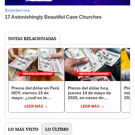
NOTAS RELACIONADAS
Precio del dólar en Perú
Precio del dólar hoy,
Preci
HOY, viernes 15 de
jueves 14 de mayo de
miérc
mayo: ¿cuál es la
2026, en casas de
2026,
cotización del tipo de
cambios, bancos y
camb
LEER MÁS
LEER MÁS
cambio?
otros canales
otros
LO MÁS VISTO
LO ÚLTIMO