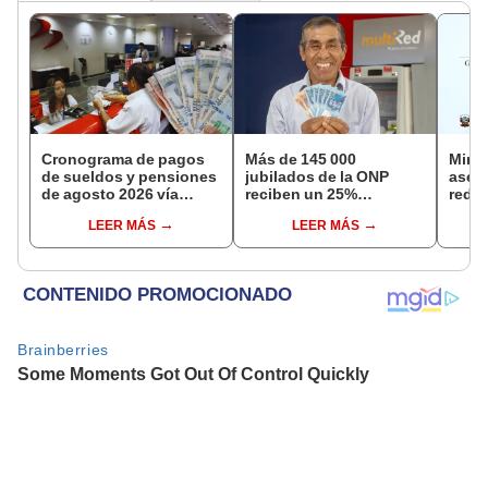
Cronograma de pagos
Más de 145 000
Mini
de sueldos y pensiones
jubilados de la ONP
aseg
de agosto 2026 vía
reciben un 25%
reduc
Banco de la Nación:
adicional en su pensión
suel
LEER MÁS
LEER MÁS
conoce las fechas de
en agosto
aume
depósito
etap