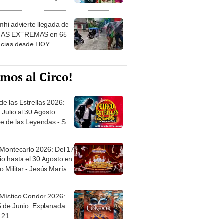
 ver
hi advierte llegada de
IAS EXTREMAS en 65
ncias desde HOY
mos al Circo!
de las Estrellas 2026:
 Julio al 30 Agosto.
e de las Leyendas - San
l
 Montecarlo 2026: Del 17
io hasta el 30 Agosto en
o Militar - Jesús María
 Místico Condor 2026:
5 de Junio. Explanada
 21