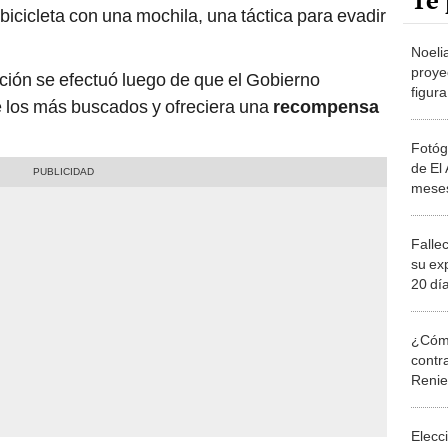
Te 
a bicicleta con una mochila, una táctica para evadir
Noeli
proye
ición se efectuó luego de que el Gobierno
figura
de los más buscados y ofreciera una
recompensa
minim
Fotóg
de El
meses
femini
Falle
su ex
20 día
prófu
¿Cómo
contra
Reni
Elecc