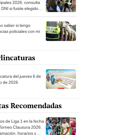
ipales 2026: consulta
 DNI si fuiste elegido
ro de mesa para este 4
ubre en el link oficial de
 saber si tengo
NPE
cias policiales con mi
lincaturas
ncatura del jueves 6 de
o de 2026
tas Recomendadas
os de Liga 1 en la fecha
 Torneo Clausura 2026:
amación, horarios y