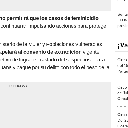
dónde
Senam
no permitirá que los casos de feminicidio
LLUV
continuarán impulsando acciones para proteger
provi
¡Va
isterio de la Mujer y Poblaciones Vulnerables
apelará al convenio de extradición
vigente
jetivo de lograr el traslado del sospechoso para
Circo 
del 15
ruana y pague por su delito con todo el peso de la
Parqu
Migue
Circo
de Jul
Círcul
Circo
Del 2
Costa