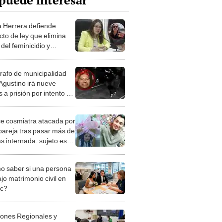
puede interesar
a Herrera defiende
cto de ley que elimina
 del feminicidio y
iza caso de Eyvi Agreda
rafo de municipalidad
 Agustino irá nueve
 a prisión por intento de
cidio
ce cosmiatra atacada por
pareja tras pasar más de
s internada: sujeto está
go
 saber si una persona
jo matrimonio civil en
ec?
iones Regionales y