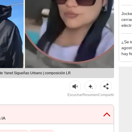
policí
Jocke
cerrad
eléct
abrir
¿Se t
agost
hay fe
desca
a de Yanet Sigueñas Urbano | composición LR
Escuchar
Resumen
Compartir
 IA