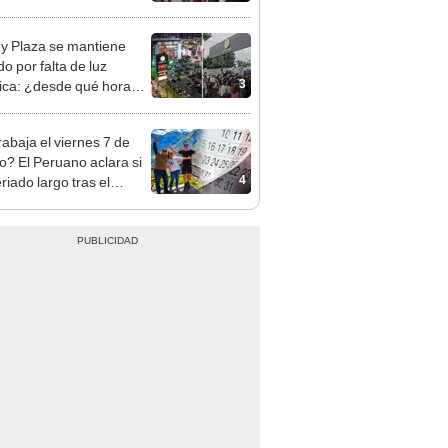
as
y Plaza se mantiene
o por falta de luz
3
rica: ¿desde qué hora
á el centro comercial?
rabaja el viernes 7 de
o? El Peruano aclara si
4
riado largo tras el
nso del 6 de agosto