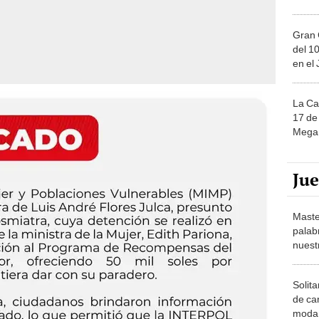
Gran 
del 10
en el
La Ca
17 de 
Mega 
Ju
Maste
palab
nuest
Solita
de ca
moda.