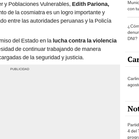
Munic
jer y Poblaciones Vulnerables,
Edith Pariona,
con tu
to de la cosmiatra es un logro importante y
miemb
ado entre las autoridades peruanas y la Policía
de oct
¿Cómo
la O
denun
DNI?
omiso del Estado en la
lucha contra la violencia
cesidad de continuar trabajando de manera
cargadas de la seguridad y justicia.
Car
Carli
agost
No
Partid
4 del
progr