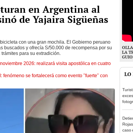
turan en Argentina al
inó de Yajaira Sigüeñas
bicicleta con una gran mochila. El Gobierno peruano
OLLA
 más buscados y ofrecía S/50.000 de recompensa por su
LA T
 trámites para su extradición.
GUIO
oviembre 2026: realizará visita apostólica en cuatro
LO
: fenómeno se fortalecerá como evento "fuerte" con
Turis
exces
fotog
en Cu
recup
Detien
Rojas
caso q