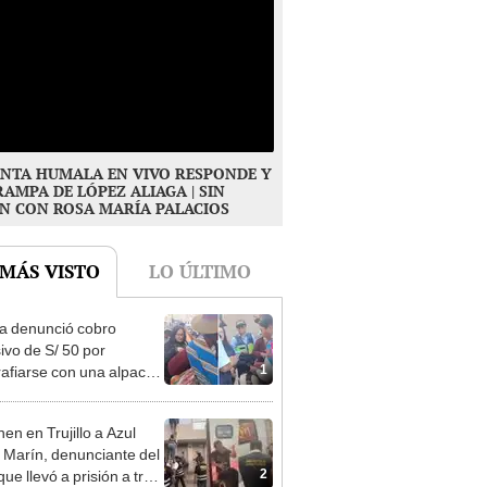
NTA HUMALA EN VIVO RESPONDE Y
RAMPA DE LÓPEZ ALIAGA | SIN
N CON ROSA MARÍA PALACIOS
 MÁS VISTO
LO ÚLTIMO
ta denunció cobro
ivo de S/ 50 por
1
rafiarse con una alpaca
sco y Serenazgo
eró el dinero
en en Trujillo a Azul
 Marín, denunciante del
2
ue llevó a prisión a tres