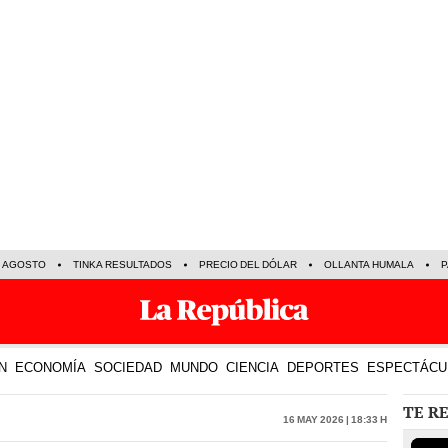
E AGOSTO
TINKA RESULTADOS
PRECIO DEL DÓLAR
OLLANTA HUMALA
P
N
ECONOMÍA
SOCIEDAD
MUNDO
CIENCIA
DEPORTES
ESPECTÁCU
TE R
16 May 2026 | 18:33 h