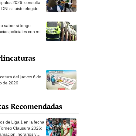
ipales 2026: consulta
 DNI si fuiste elegido
ro de mesa para este 4
ubre en el link oficial de
 saber si tengo
NPE
cias policiales con mi
lincaturas
ncatura del jueves 6 de
o de 2026
tas Recomendadas
os de Liga 1 en la fecha
 Torneo Clausura 2026:
amación, horarios y