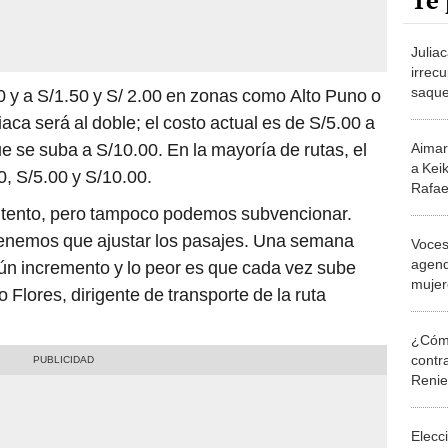
Te 
Juliac
irrec
saque
0 y a S/1.50 y S/ 2.00 en zonas como Alto Puno o
del pa
iaca será al doble; el costo actual es de S/5.00 a
e se suba a S/10.00. En la mayoría de rutas, el
Aimar
a Keik
0, S/5.00 y S/10.00.
Rafae
venga
tento, pero tampoco podemos subvencionar.
tenemos que ajustar los pasajes. Una semana
Voces
agend
n incremento y lo peor es que cada vez sube
mujere
 Flores, dirigente de transporte de la ruta
hídric
¿Cómo
contra
Reni
Elecc