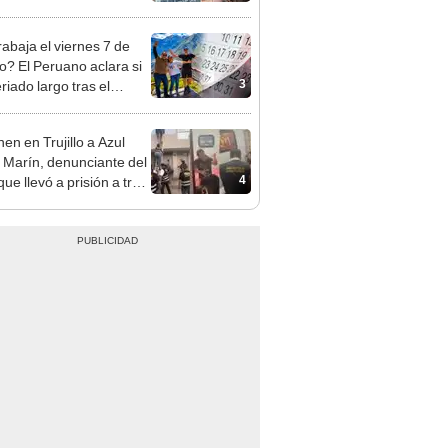
opi multó a la empresa
ás de S/ 19.000
rabaja el viernes 7 de
o? El Peruano aclara si
3
riado largo tras el
nso del 6 de agosto
en en Trujillo a Azul
 Marín, denunciante del
4
ue llevó a prisión a tres
as