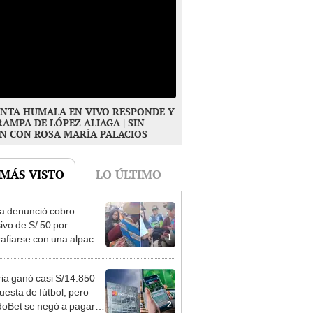
NTA HUMALA EN VIVO RESPONDE Y
RAMPA DE LÓPEZ ALIAGA | SIN
N CON ROSA MARÍA PALACIOS
 MÁS VISTO
LO ÚLTIMO
ta denunció cobro
ivo de S/ 50 por
1
rafiarse con una alpaca
sco y Serenazgo
eró el dinero
ia ganó casi S/14.850
uesta de fútbol, pero
2
oBet se negó a pagar: