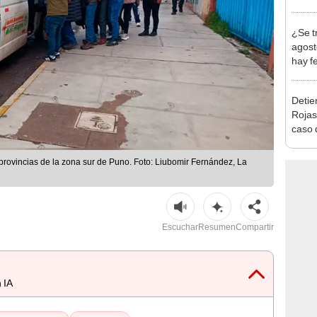
Indec
con m
¿Se t
agost
hay fe
desca
Detien
Rojas
caso q
policí
 provincias de la zona sur de Puno. Foto: Liubomir Fernández, La
Escuchar
Resumen
Compartir
 IA