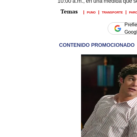
10:00 a.m., en una medida que 
PUNO
TRANSPORTE
PARO
Prefi
Goog