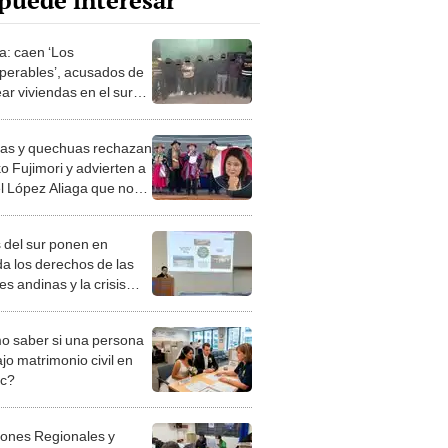
puede interesar
a: caen ‘Los
uperables’, acusados de
ar viviendas en el sur
ís
as y quechuas rechazan
o Fujimori y advierten a
l López Aliaga que no
 a Puno
 del sur ponen en
a los derechos de las
s andinas y la crisis
a
 saber si una persona
jo matrimonio civil en
ec?
iones Regionales y