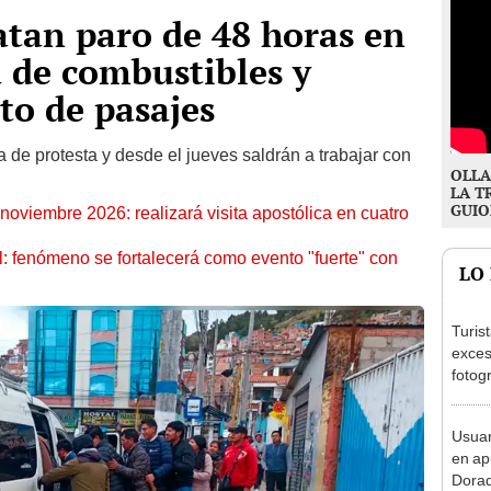
atan paro de 48 horas en
 de combustibles y
o de pasajes
 de protesta y desde el jueves saldrán a trabajar con
OLLA
LA T
GUIO
oviembre 2026: realizará visita apostólica en cuatro
: fenómeno se fortalecerá como evento "fuerte" con
LO
Turis
exces
fotog
en Cu
recup
Usuar
en ap
Dorad