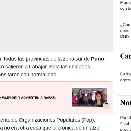
Munic
con tu
miemb
de oct
¿Cómo
la O
denun
DNI?
Car
n todas las provincias de la zona sur de
Puno
,
o salieron a trabajar. Solo las unidades
ransitaron con normalidad.
Carli
agost
 Fujimori y advierten a Rafael
No
Partid
ente de Organizaciones Populares (Fop),
4 del
a no era otra cosa que la crónica de un alza
progr