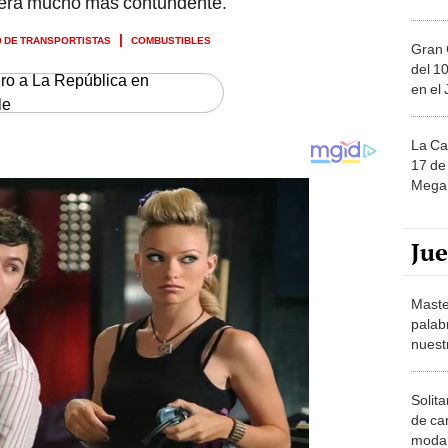
será mucho más contundente.
 DE TRANSPORTISTAS
COMBUSTIBLES
Gran 
del 10
ero a La República en
en el
le
La Ca
17 de 
Mega 
Ju
Maste
palab
nuest
Solita
de ca
moda.