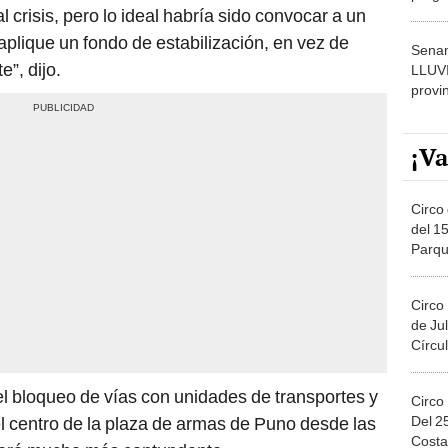
crisis, pero lo ideal habría sido convocar a un
dónde
aplique un fondo de estabilización, en vez de
Senam
”, dijo.
LLUV
provi
¡Va
Circo 
del 15
Parqu
Migue
Circo
de Jul
Círcul
l bloqueo de vías con unidades de transportes y
Circo
Del 2
el centro de la plaza de armas de Puno desde las
Costa