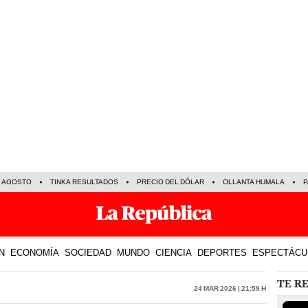
E AGOSTO
TINKA RESULTADOS
PRECIO DEL DÓLAR
OLLANTA HUMALA
P
N
ECONOMÍA
SOCIEDAD
MUNDO
CIENCIA
DEPORTES
ESPECTÁCU
TE R
24 Mar 2026 | 21:59 h