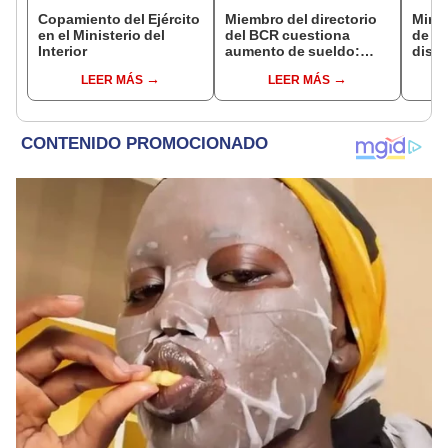
Copamiento del Ejército
Miembro del directorio
Mirt
en el Ministerio del
del BCR cuestiona
de lo
Interior
aumento de sueldo:
discu
"Ojalá no se hubiera
fujim
LEER MÁS
LEER MÁS
planteado"
memo