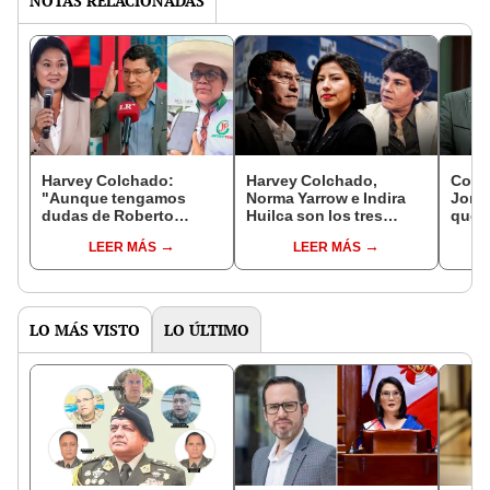
NOTAS RELACIONADAS
Harvey Colchado:
Harvey Colchado,
Colc
"Aunque tengamos
Norma Yarrow e Indira
Jorge
dudas de Roberto
Huilca son los tres
que u
Sánchez; de Keiko
candidatos a diputados
de da
LEER MÁS
LEER MÁS
Fujimori solo tenemos
más votados, al 68% de
enfra
certezas"
actas contabilizadas
LO MÁS VISTO
LO ÚLTIMO