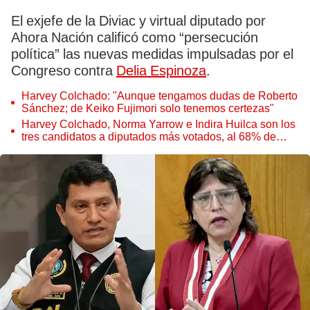
El exjefe de la Diviac y virtual diputado por
Ahora Nación calificó como “persecución
política” las nuevas medidas impulsadas por el
Congreso contra
Delia Espinoza
.
Harvey Colchado: "Aunque tengamos dudas de Roberto
Sánchez; de Keiko Fujimori solo tenemos certezas"
Harvey Colchado, Norma Yarrow e Indira Huilca son los
tres candidatos a diputados más votados, al 68% de
actas contabilizadas