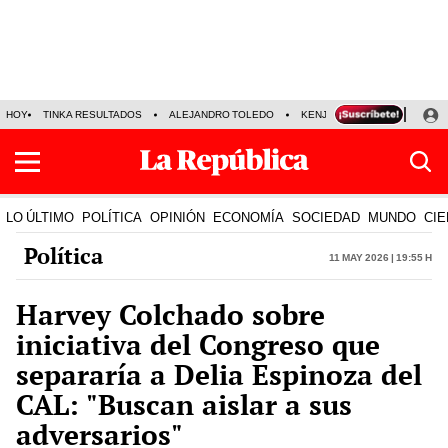
HOY
TINKA RESULTADOS
ALEJANDRO TOLEDO
KENJI FUJIMORI
PRECIO
LO ÚLTIMO
POLÍTICA
OPINIÓN
ECONOMÍA
SOCIEDAD
MUNDO
CIE
Política
11 May 2026 | 19:55 h
Harvey Colchado sobre
iniciativa del Congreso que
separaría a Delia Espinoza del
CAL: "Buscan aislar a sus
adversarios"