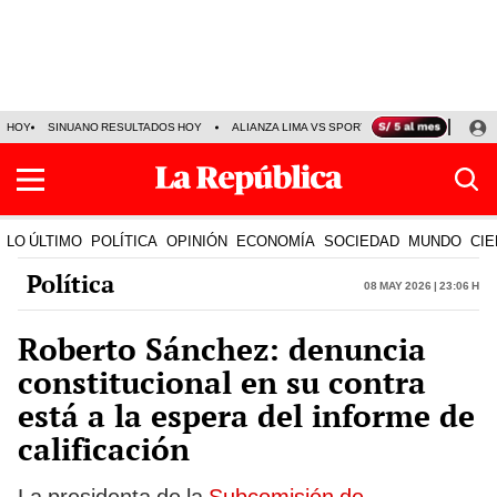
HOY
SINUANO RESULTADOS HOY
ALIANZA LIMA VS SPORT BOYS
JORGE MES
LO ÚLTIMO
POLÍTICA
OPINIÓN
ECONOMÍA
SOCIEDAD
MUNDO
CIE
Política
08 May 2026 | 23:06 h
Roberto Sánchez: denuncia
constitucional en su contra
está a la espera del informe de
calificación