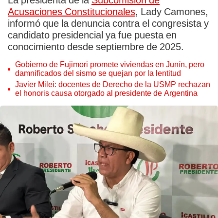
La presidenta de la
Subcomisión de
Acusaciones Constitucionales
, Lady Camones,
informó que la denuncia contra el congresista y
candidato presidencial ya fue puesta en
conocimiento desde septiembre de 2025.
Gobierno de Fujimori promete viviendas en Junín, pero
damnificados del sismo se quejan por la lentitud
Javier Milei: docentes de Derecho de la USMP rechazan
el honoris causa otorgado al presidente de Argentina