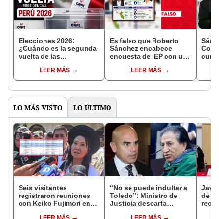
Elecciones 2026:
Es falso que Roberto
Sánch
¿Cuándo es la segunda
Sánchez encabece
Congr
vuelta de las
encuesta de IEP con un
curio
presidenciales en Perú?
35% para la segunda
pala
LEER MÁS
LEER MÁS
vuelta presidencial:
Rospi
cifra fue modificada
nuev
LO MÁS VISTO
LO ÚLTIMO
Seis visitantes
“No se puede indultar a
Javie
registraron reuniones
Toledo”: Ministro de
de D
con Keiko Fujimori en
Justicia descarta
recha
las mismas horas que la
beneficio para el
causa
LEER MÁS
LEER MÁS
presidenta se
exmandatario
presi