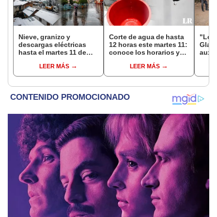
Nieve, granizo y
Corte de agua de hasta
"Lo h
descargas eléctricas
12 horas este martes 11:
Glady
hasta el martes 11 de
conoce los horarios y
auxil
agosto: Senamhi
zonas afectadas en
damn
LEER MÁS
LEER MÁS
advierte mal tiempo en
Miraflores, SJL, Los
en Ju
la sierra e Indeci insta a
Olivos y más
robo
tomar medidas de
prevención