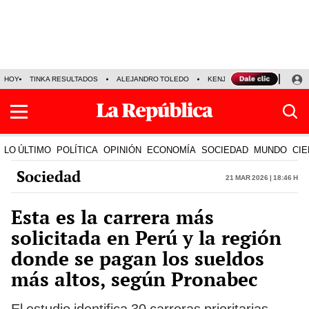
HOY
TINKA RESULTADOS
ALEJANDRO TOLEDO
KENJI FUJIMORI
PRECIO
LO ÚLTIMO
POLÍTICA
OPINIÓN
ECONOMÍA
SOCIEDAD
MUNDO
CIE
Sociedad
21 Mar 2026 | 18:46 h
Esta es la carrera más
solicitada en Perú y la región
donde se pagan los sueldos
más altos, según Pronabec