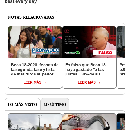
NOTAS RELACIONADAS
Beca 18-2026: fechas de
Es falso que Beca 18
Pron
la segunda fase y lista
haya gastado “a las
5.000
de institutos superiores
justas” 30% de su
pres
para postular
presupuesto, como
revis
LEER MÁS
LEER MÁS
indicó el candidato
unive
Napoleón Becerra
insti
y los
LO MÁS VISTO
LO ÚLTIMO