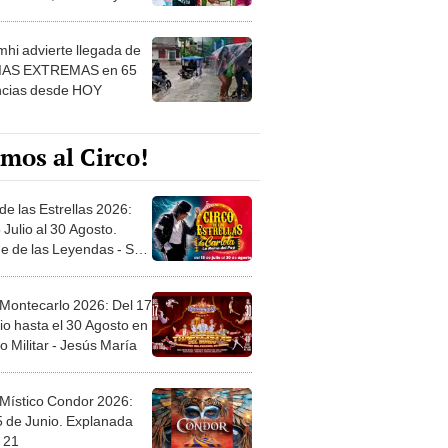
 ver
hi advierte llegada de
IAS EXTREMAS en 65
ncias desde HOY
mos al Circo!
de las Estrellas 2026:
 Julio al 30 Agosto.
e de las Leyendas - San
l
 Montecarlo 2026: Del 17
io hasta el 30 Agosto en
o Militar - Jesús María
 Místico Condor 2026:
5 de Junio. Explanada
 21