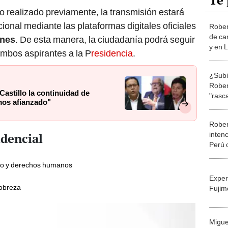
Te 
o realizado previamente, la transmisión estará
acional mediante las plataformas digitales oficiales
Rober
de ca
ones
. De esta manera, la ciudadanía podrá seguir
y en 
ambos aspirantes a la P
residencia
.
¿Subi
Rober
astillo la continuidad de
"rasca
mos afianzado"
medid
segun
Rober
intenc
idencial
Perú 
cuent
ico y derechos humanos
Exper
pobreza
Fujim
Migue