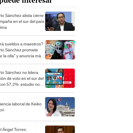
puede interesar
to Sánchez alista cierre
mpaña en el sur del país
Lima
rá sueldos a maestros?
to Sánchez promete
r la olla" y anuncia más
as salariales rumbo a
da vuelta con Fujimori
to Sánchez no lidera
ión de voto en el sur del
con 57,2%: estudio no
a con respaldo jurídico
iencia laboral de Keiko
ori
l Ángel Torres: