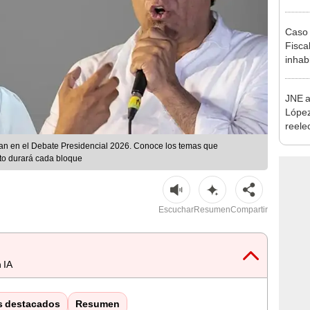
como 
Caso 
Fiscal
inhabi
excon
María
JNE a
López
reele
Munic
tan en el Debate Presidencial 2026. Conoce los temas que
to durará cada bloque
Escuchar
Resumen
Compartir
 IA
s destacados
Resumen