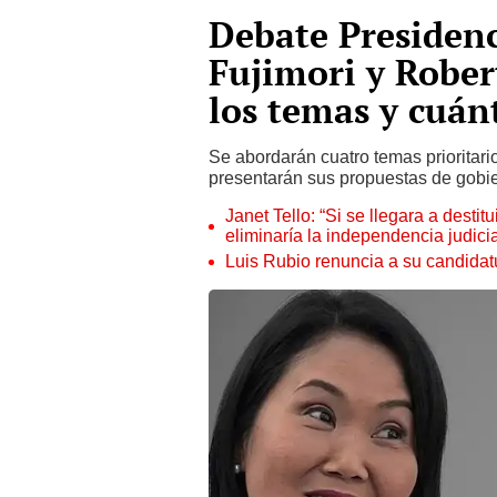
Debate Presidenc
Fujimori y Rober
los temas y cuán
Se abordarán cuatro temas prioritari
presentarán sus propuestas de gobier
Janet Tello: “Si se llegara a desti
eliminaría la independencia judicia
Luis Rubio renuncia a su candidat