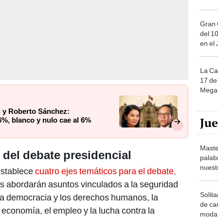
Gran 
del 10
en el
La Ca
17 de 
Mega 
i y Roberto Sánchez:
Ju
6%, blanco y nulo cae al 6%
Maste
del debate presidencial
palab
nuest
establece
cuatro ejes temáticos para el debate.
os abordarán asuntos vinculados a la seguridad
Solita
 la democracia y los derechos humanos, la
de ca
 economía, el empleo y la lucha contra la
moda.