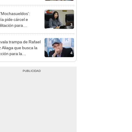
presión política”
'Mochasueldos':
ía pide cárcel e
3
litación para
gresista fujimorista
 Cordero Jon Tay
vala trampa de Rafael
 Aliaga que busca la
4
cción para la
ipalidad de Lima