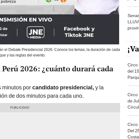
dónde
Senam
LLUV
provi
¡Va
án el Debate Presidencial 2026. Conoce los temas, la duración de cada
que y las reglas del evento.
Circo 
 Perú 2026: ¿cuánto durará cada
del 15
Parqu
Migue
s minutos por
candidato presidencial,
y la
Circo
ción de dos minutos para cada uno.
de Jul
Círcul
Circo
Del 2
Costa