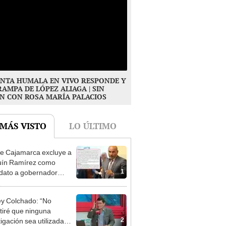
NTA HUMALA EN VIVO RESPONDE Y
RAMPA DE LÓPEZ ALIAGA | SIN
N CON ROSA MARÍA PALACIOS
 MÁS VISTO
LO ÚLTIMO
e Cajamarca excluye a
uín Ramírez como
1
dato a gobernador
nal por ocultar sentencia
y Colchado: “No
tiré que ninguna
2
tigación sea utilizada