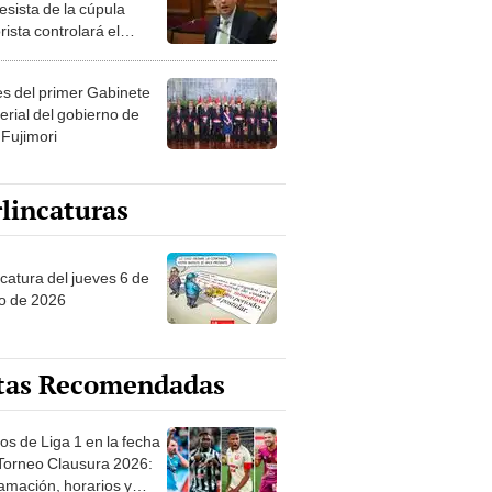
esista de la cúpula
rista controlará el
r año del Senado
les del primer Gabinete
erial del gobierno de
 Fujimori
lincaturas
ncatura del jueves 6 de
o de 2026
tas Recomendadas
os de Liga 1 en la fecha
 Torneo Clausura 2026:
amación, horarios y