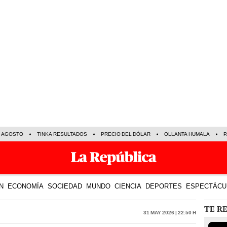
E AGOSTO
TINKA RESULTADOS
PRECIO DEL DÓLAR
OLLANTA HUMALA
P
N
ECONOMÍA
SOCIEDAD
MUNDO
CIENCIA
DEPORTES
ESPECTÁCU
TE R
31 May 2026 | 22:50 h