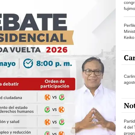
congr
fujimo
prime
Perfi
Minist
Keiko
Car
Carli
agost
No
Partid
4 del
progr