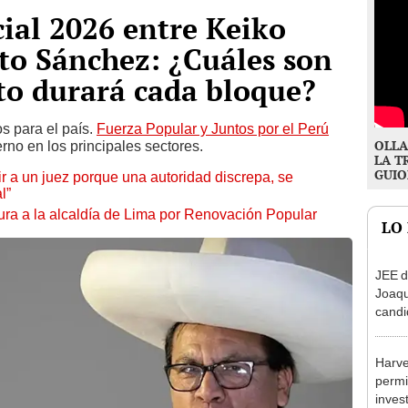
ial 2026 entre Keiko
to Sánchez: ¿Cuáles son
to durará cada bloque?
os para el país.
Fuerza Popular y Juntos por el Perú
OLLA
no en los principales sectores.
LA T
GUIO
tuir a un juez porque una autoridad discrepa, se
l”
ura a la alcaldía de Lima por Renovación Popular
LO
JEE d
Joaq
candi
regio
Harve
permi
inves