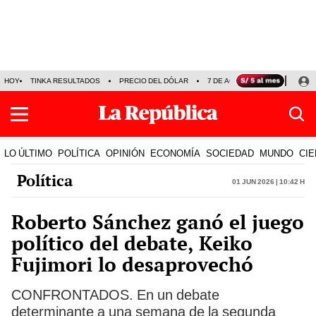
HOY
TINKA RESULTADOS
PRECIO DEL DÓLAR
7 DE AGOSTO
OLLANTA H
LO ÚLTIMO
POLÍTICA
OPINIÓN
ECONOMÍA
SOCIEDAD
MUNDO
CIE
Política
01 Jun 2026 | 10:42 h
Roberto Sánchez ganó el juego
político del debate, Keiko
Fujimori lo desaprovechó
CONFRONTADOS. En un debate
determinante a una semana de la segunda