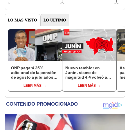
Millonario, boliyapa,
Millonario, boliyapa y
Pozo 
S/50.000 y más
más
boliy
LO MÁS VISTO
LO ÚLTIMO
ONP pagará 25%
Nuevo temblor en
Ases
adicional de la pensión
Junín: sismo de
para 
de agosto a jubilados
magnitud 4,4 volvió a
hiere
que cumplan este
remecer Chupaca,
Barri
LEER MÁS
LEER MÁS
requisito: ¿cómo saber
según IGP
Cerc
si soy beneficiario?