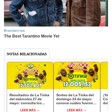
NOTAS RELACIONADAS
Resultados de La Tinka
Sorteo de La Tinka del
¡Ya s
del miércoles 27 de
domingo 24 de mayo:
Cono
mayo: consulta los
conoce cuáles fueron
del s
números ganadores,
los números ganadores
20 d
LEER MÁS
LEER MÁS
premios del Pozo
y premios del Pozo
gana