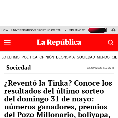
HOY
UNIVERSITARIO VS SPORTING CRISTAL
SINUANO RESULTADOS HOY
CA
LO ÚLTIMO
POLÍTICA
OPINIÓN
ECONOMÍA
SOCIEDAD
MUNDO
CIE
Sociedad
03 Jun 2026 | 12:27 h
¿Reventó la Tinka? Conoce los
resultados del último sorteo
del domingo 31 de mayo:
números ganadores, premios
del Pozo Millonario, boliyapa,