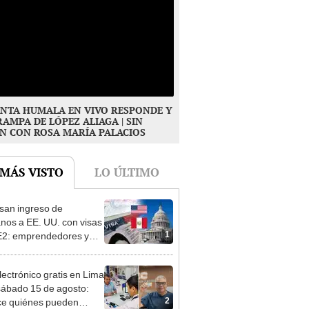
NTA HUMALA EN VIVO RESPONDE Y
RAMPA DE LÓPEZ ALIAGA | SIN
N CON ROSA MARÍA PALACIOS
 MÁS VISTO
LO ÚLTIMO
san ingreso de
nos a EE. UU. con visas
1
E2: emprendedores y
 serían los más
iciados
lectrónico gratis en Lima
sábado 15 de agosto:
2
e quiénes pueden