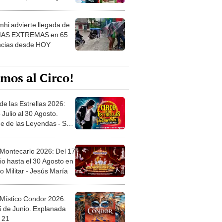
 ver
hi advierte llegada de
IAS EXTREMAS en 65
ncias desde HOY
mos al Circo!
de las Estrellas 2026:
 Julio al 30 Agosto.
e de las Leyendas - San
l
 Montecarlo 2026: Del 17
io hasta el 30 Agosto en
o Militar - Jesús María
 Místico Condor 2026:
5 de Junio. Explanada
 21