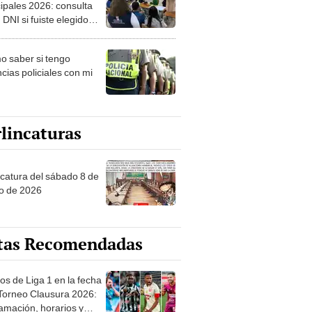
ipales 2026: consulta
 DNI si fuiste elegido
ro de mesa para este 4
ubre en el link oficial de
 saber si tengo
NPE
cias policiales con mi
lincaturas
ncatura del sábado 8 de
o de 2026
tas Recomendadas
os de Liga 1 en la fecha
 Torneo Clausura 2026:
amación, horarios y