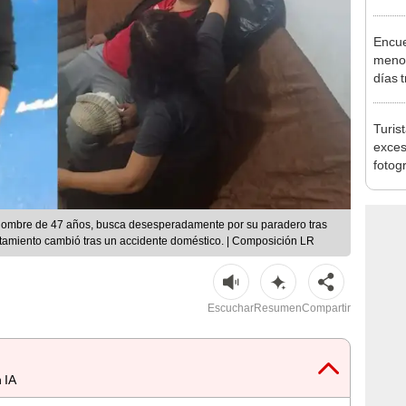
acced
deben
Encue
menor
días 
sujet
PNP b
Turis
exces
fotog
en Cu
recup
 hombre de 47 años, busca desesperadamente por su paradero tras
rtamiento cambió tras un accidente doméstico. | Composición LR
Escuchar
Resumen
Compartir
 IA