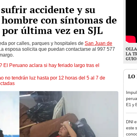
sufrir accidente y su
: hombre con síntomas de
o por última vez en SJL
eda por calles, parques y hospitales de
San Juan de
OLLA
La esposa solicita que puedan contactarse al 997 577
LA T
amargo.
GUIO
 El Peruano aclara si hay feriado largo tras el
LO
ao no tendrán luz hasta por 12 horas del 5 al 7 de
ectadas
Impul
perua
E1 y 
pymes
benef
DNI e
este 
conoc