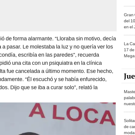
Gran 
del 10
en el
ó de forma alarmante. “Lloraba sin motivo, decía
La Ca
 a pasar. Le molestaba la luz y no quería ver los
17 de 
condía, escribía en las paredes”, recuerda
Mega 
dió una cita con un psiquiatra en la clínica
lta fue cancelada a último momento. Ese hecho,
Ju
undamente. “Él escuchó y se había enfurecido,
. Dijo que se iba a curar solo”, relató la
Maste
palab
nuest
Solita
de ca
moda.