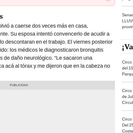
dónde
s
Senam
LLUV
olvió a caerse dos veces más en casa,
provi
e. Su esposa intentó convencerlo de acudir a
 lo descontaran en el trabajo. El viernes posterior
¡Va
ido: los médicos le diagnosticaron bronquitis
as de daño neurológico. “Le sacaron una
Circo 
ca acá al tórax y me dijeron que en la cabeza no
del 15
Parqu
Migue
Circo
de Jul
Círcul
Circo
Del 2
Costa