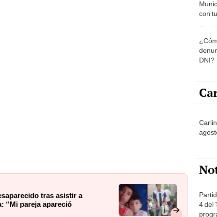
Munic
con tu
miemb
de oct
¿Cómo
la O
denun
DNI?
Car
Carli
agost
No
Partid
saparecido tras asistir a
a: “Mi pareja apareció
4 del
progr