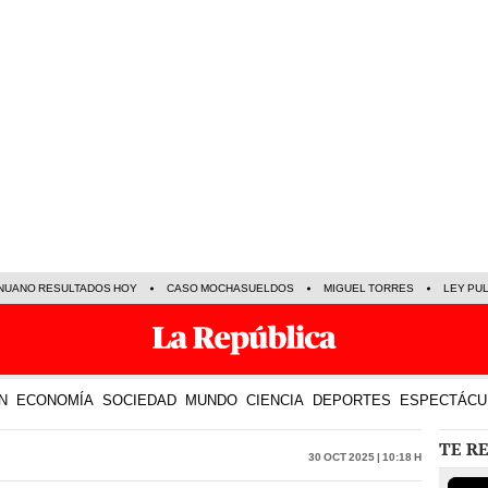
NUANO RESULTADOS HOY
CASO MOCHASUELDOS
MIGUEL TORRES
LEY PU
N
ECONOMÍA
SOCIEDAD
MUNDO
CIENCIA
DEPORTES
ESPECTÁCU
TE R
30 Oct 2025 | 10:18 h