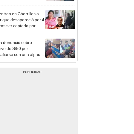
er y qué requisitos
 cumplir
ntran en Chorrillos a
 que desapareció por 4
3
tras ser captada por
o que conoció en Roblox:
usca al implicado
ta denunció cobro
ivo de S/50 por
4
rafiarse con una alpaca
sco: serenazgo
eró el dinero