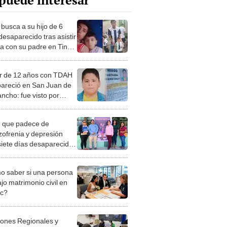
puede interesar
 busca a su hijo de 6
desaparecido tras asistir
sta con su padre en Tingo
: “Mi pareja apareció
ido en abril"
 de 12 años con TDAH
areció en San Juan de
ncho: fue visto por
a vez en SJM
 que padece de
zofrenia y depresión
siete días desaparecido:
a pide intensificar
ueda
 saber si una persona
jo matrimonio civil en
ec?
iones Regionales y