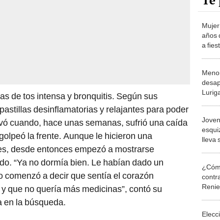
Te 
Mujer
años 
a fie
María
fallec
Menor
desap
Luriga
as de tos intensa y bronquitis. Según sus
últim
astillas desinflamatorias y relajantes para poder
Joven
avó cuando, hace unas semanas, sufrió una caída
esqui
 golpeó la frente. Aunque le hicieron una
lleva 
nes, desde entonces empezó a mostrarse
famili
búsq
do. “Ya no dormía bien. Le habían dado un
¿Cómo
so comenzó a decir que sentía el corazón
contra
Reni
a y que no quería más medicinas”, contó su
a en la búsqueda.
Elecc