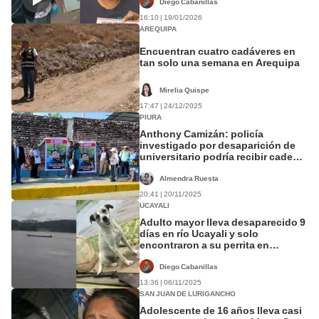
Diego Cabanillas
16:10 | 19/01/2026
AREQUIPA
Encuentran cuatro cadáveres en
tan solo una semana en Arequipa
Mirelia Quispe
17:47 | 24/12/2025
PIURA
Anthony Camizán: policía
investigado por desaparición de
universitario podría recibir cadena
perpetua
Almendra Ruesta
20:41 | 20/11/2025
UCAYALI
Adulto mayor lleva desaparecido 9
días en río Ucayali y solo
encontraron a su perrita en
embarcación
Diego Cabanillas
13:36 | 06/11/2025
SAN JUAN DE LURIGANCHO
Adolescente de 16 años lleva casi