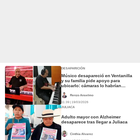
DESAPARICIÓN
Músico desapareció en Ventanilla
y su familia pide apoyo para
ubicarlo: cámaras lo habrían
captado cerca de ‘La Cachina’
Renzo Anselmo
11:39 | 19/03/2026
JULIACA
Adulto mayor con Alzheimer
desaparece tras llegar a Juliaca
Cinthia Alvarez