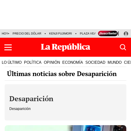
HOY
PRECIO DEL DÓLAR
KENJI FUJIMORI
PLAZA VEA
FERIADOS
KE
LO ÚLTIMO
POLÍTICA
OPINIÓN
ECONOMÍA
SOCIEDAD
MUNDO
CIE
Últimas noticias sobre Desaparición
Desaparición
Desaparición