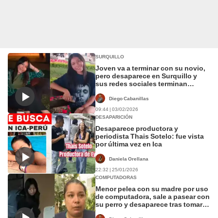
SURQUILLO
Joven va a terminar con su novio,
pero desaparece en Surquillo y
sus redes sociales terminan
bloqueadas
Diego Cabanillas
09:44 | 03/02/2026
DESAPARICIÓN
Desaparece productora y
periodista Thais Sotelo: fue vista
por última vez en Ica
Daniela Orellana
22:32 | 25/01/2026
COMPUTADORAS
Menor pelea con su madre por uso
de computadora, sale a pasear con
su perro y desaparece tras tomar
un taxi en Independencia