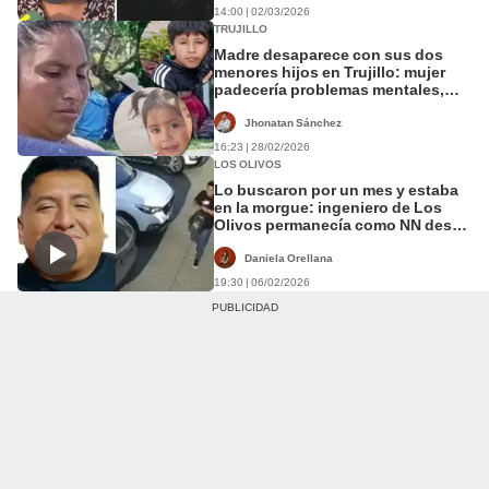
14:00 | 02/03/2026
TRUJILLO
Madre desaparece con sus dos
menores hijos en Trujillo: mujer
padecería problemas mentales,
alertan familiares
Jhonatan Sánchez
16:23 | 28/02/2026
LOS OLIVOS
Lo buscaron por un mes y estaba
en la morgue: ingeniero de Los
Olivos permanecía como NN desde
enero
Daniela Orellana
19:30 | 06/02/2026