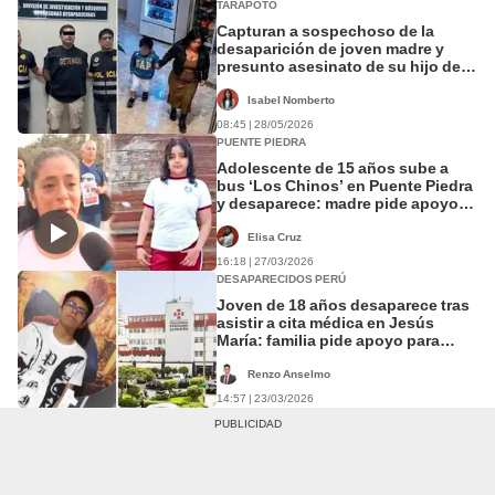
TARAPOTO
Capturan a sospechoso de la
desaparición de joven madre y
presunto asesinato de su hijo de 6
años en Tarapoto
Isabel Nomberto
08:45 | 28/05/2026
PUENTE PIEDRA
Adolescente de 15 años sube a
bus ‘Los Chinos’ en Puente Piedra
y desaparece: madre pide apoyo
para encontrarla
Elisa Cruz
16:18 | 27/03/2026
DESAPARECIDOS PERÚ
Joven de 18 años desaparece tras
asistir a cita médica en Jesús
María: familia pide apoyo para
ubicarlo
Renzo Anselmo
14:57 | 23/03/2026