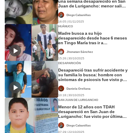
una semana desaparecido en San
Juan de Lurigancho: menor salió
tras almorzar y no regresó a su
casa
Diego Cabanillas
16:05 | 01/11/2025
HUÁNUCO
Madre busca a su hijo
desaparecido desde hace 6 meses
en Tingo María tras ir a
cumpleaños con su padre: "Mi
pareja apareció fallecido"
Jhonatan Sánchez
15:26 | 30/10/2025
DESAPARICIÓN
Desapareció tras sufrir accidente y
su familia lo busca: hombre con
síntomas de psicosis fue visto por
última vez en SJL
Daniela Orellana
10:18 | 30/10/2025
SAN JUAN DE LURIGANCHO
Menor de 12 años con TDAH
desapareció en San Juan de
Lurigancho: fue visto por última
vez en SJM
Diego Cabanillas
07:29 | 22/10/2025