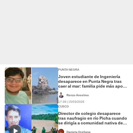
PUNTA NEGRA
Joven estudiante de Ingeniería
desaparece en Punta Negra tras
caer al mar: familia pide más apoyo
para ubicarlo
Renzo Anselmo
17:39 | 15/03/2026
CUSCO
Director de colegio desaparece
tras naufragio en río Picha cuando
se dirigía a comunidad nativa de
Cusco
Daniela Orellana