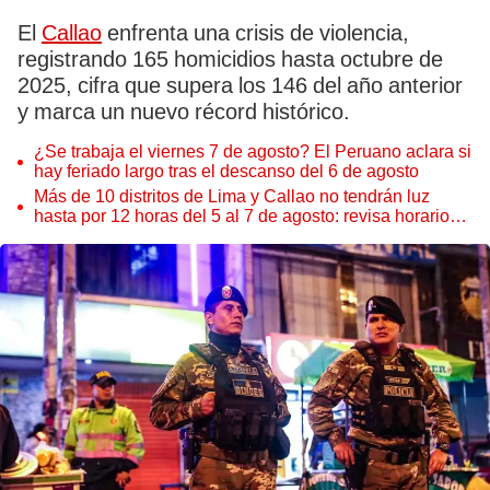
El
Callao
enfrenta una crisis de violencia,
registrando 165 homicidios hasta octubre de
2025, cifra que supera los 146 del año anterior
y marca un nuevo récord histórico.
¿Se trabaja el viernes 7 de agosto? El Peruano aclara si
hay feriado largo tras el descanso del 6 de agosto
Más de 10 distritos de Lima y Callao no tendrán luz
hasta por 12 horas del 5 al 7 de agosto: revisa horarios y
zonas afectadas