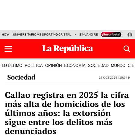
HOY
UNIVERSITARIO VS SPORTING CRISTAL
SINUANO RESULTADOS HOY
CA
LO ÚLTIMO
POLÍTICA
OPINIÓN
ECONOMÍA
SOCIEDAD
MUNDO
CIE
Sociedad
27 Oct 2025 | 15:04 h
Callao registra en 2025 la cifra
más alta de homicidios de los
últimos años: la extorsión
sigue entre los delitos más
denunciados