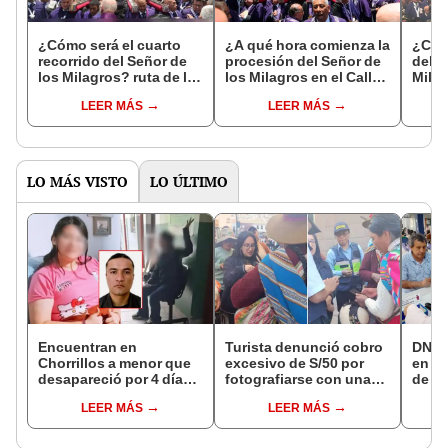
¿Cómo será el cuarto
¿A qué hora comienza la
¿Cuál
recorrido del Señor de
procesión del Señor de
del S
los Milagros? ruta de la
los Milagros en el Callao
Mila
sagrada imagen por el
este domingo 26 de
sagr
LEER MÁS
LEER MÁS
Callao
octubre?
home
por c
LO MÁS VISTO
LO ÚLTIMO
Encuentran en
Turista denunció cobro
DNI e
Chorrillos a menor que
excesivo de S/50 por
en Li
desapareció por 4 días
fotografiarse con una
de a
tras ser captada por
alpaca en Cusco:
quié
LEER MÁS
LEER MÁS
sujeto que conoció en
serenazgo recuperó el
acce
Roblox: PNP busca al
dinero
requi
implicado
cump