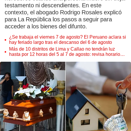
testamento ni descendientes. En este
contexto, el abogado Rodrigo Rosales explicó
para La República los pasos a seguir para
acceder a los bienes del difunto.
¿Se trabaja el viernes 7 de agosto? El Peruano aclara si
hay feriado largo tras el descanso del 6 de agosto
Más de 10 distritos de Lima y Callao no tendrán luz
hasta por 12 horas del 5 al 7 de agosto: revisa horarios y
zonas afectadas