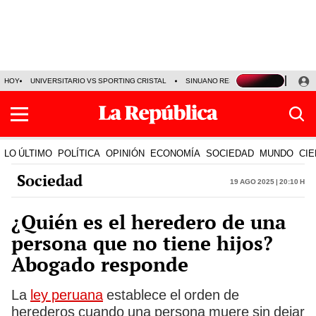
HOY
UNIVERSITARIO VS SPORTING CRISTAL
SINUANO RESULTADOS HOY
CA
LO ÚLTIMO
POLÍTICA
OPINIÓN
ECONOMÍA
SOCIEDAD
MUNDO
CIE
Sociedad
19 Ago 2025 | 20:10 h
¿Quién es el heredero de una
persona que no tiene hijos?
Abogado responde
La
ley peruana
establece el orden de
herederos cuando una persona muere sin dejar