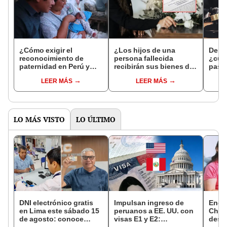
¿Cómo exigir el
¿Los hijos de una
Dema
reconocimiento de
persona fallecida
¿cuá
paternidad en Perú y
recibirán sus bienes de
paso
qué hacer si el padre
forma obligatoria? Esto
prese
LEER MÁS
LEER MÁS
evade la manutención?
dice Sunarp sobre la
Abogados expertos en
sucesión e inscripción
familia responden
de herederos
LO MÁS VISTO
LO ÚLTIMO
DNI electrónico gratis
Impulsan ingreso de
Encu
en Lima este sábado 15
peruanos a EE. UU. con
Chorr
de agosto: conoce
visas E1 y E2:
desap
quiénes pueden
emprendedores y
tras 