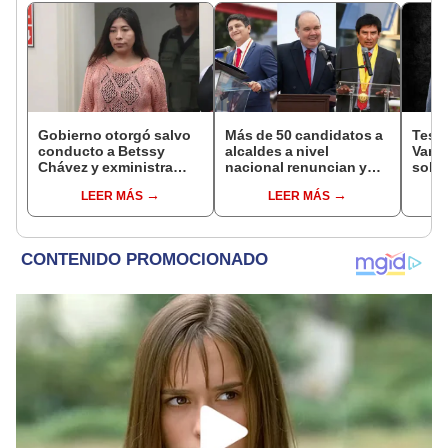
Gobierno otorgó salvo
Más de 50 candidatos a
Testi
conducto a Betssy
alcaldes a nivel
Varil
Chávez y exministra
nacional renuncian y
sobo
viajó a México en la
dan paso a la reelección
Orell
LEER MÁS
LEER MÁS
madrugada
encubierta