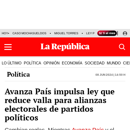
HOY
CASO MOCHASUELDOS
MIGUEL TORRES
LEY PULPÍN
PRECIO DEL
LO ÚLTIMO
POLÍTICA
OPINIÓN
ECONOMÍA
SOCIEDAD
MUNDO
CIE
Política
08 Jun 2024 | 14:50 h
Avanza País impulsa ley que
reduce valla para alianzas
electorales de partidos
políticos