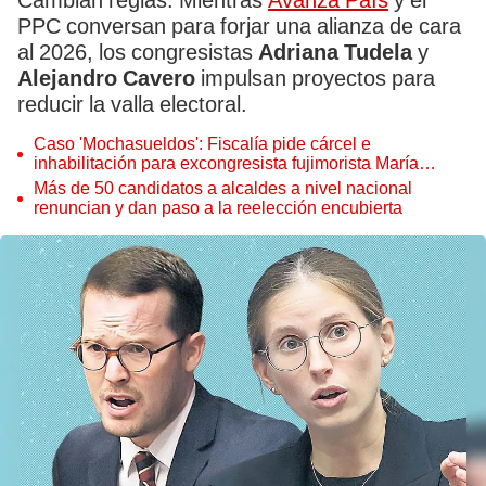
Cambian reglas. Mientras
Avanza País
y el
PPC conversan para forjar una alianza de cara
al 2026, los congresistas
Adriana Tudela
y
Alejandro Cavero
impulsan proyectos para
reducir la valla electoral.
Caso 'Mochasueldos': Fiscalía pide cárcel e
inhabilitación para excongresista fujimorista María
Cordero Jon Tay
Más de 50 candidatos a alcaldes a nivel nacional
renuncian y dan paso a la reelección encubierta