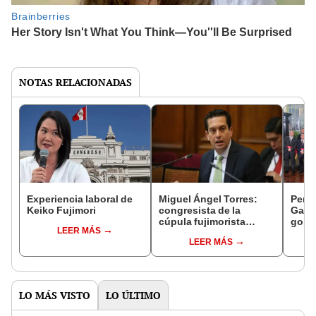
NOTAS RELACIONADAS
Experiencia laboral de
Miguel Ángel Torres:
Perfi
Keiko Fujimori
congresista de la
Gabin
cúpula fujimorista
gobi
LEER MÁS
controlará el primer año
Fujim
LEER MÁS
del Senado
LO MÁS VISTO
LO ÚLTIMO