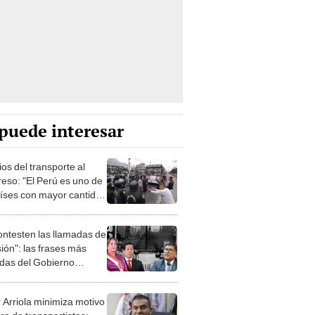
puede interesar
os del transporte al
eso: "El Perú es uno de
aíses con mayor cantidad
yes y el más corrupto"
ontesten las llamadas de
ión": las frases más
das del Gobierno
te el paro de transportes
 Arriola minimiza motivo