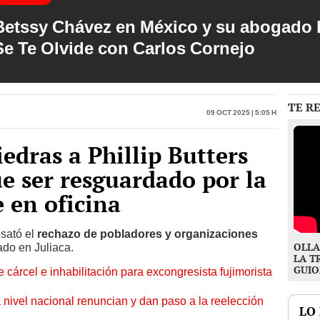
Betssy Chávez en México y su abogado h
Se Te Olvide con Carlos Cornejo
TE R
09 Oct 2025 | 5:05 h
edras a Phillip Butters
e ser resguardado por la
 en oficina
sató el
rechazo de pobladores y organizaciones
OLLA
ado en Juliaca.
LA T
GUIO
 cárcel e inhabilitación para excongresista fujimorista
 nivel nacional renuncian y dan paso a la reelección
LO