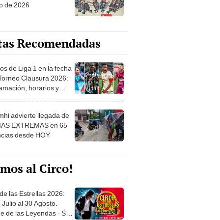
o de 2026
tas Recomendadas
os de Liga 1 en la fecha
 Torneo Clausura 2026:
amación, horarios y
 ver
hi advierte llegada de
IAS EXTREMAS en 65
ncias desde HOY
mos al Circo!
de las Estrellas 2026:
 Julio al 30 Agosto.
e de las Leyendas - San