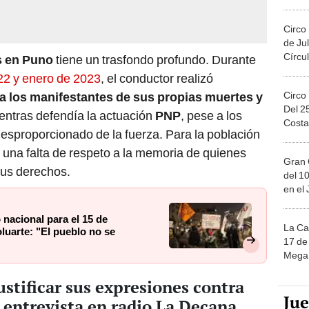
Migue
Circo
de Jul
Círcul
s en Puno
tiene un trasfondo profundo. Durante
22 y enero de 2023
, el conductor realizó
Circo
a los manifestantes de sus propias muertes y
Del 2
ientras defendía la actuación
PNP
, pese a los
Costa
esproporcionado de la fuerza. Para la población
una falta de respeto a la memoria de quienes
Gran 
sus derechos.
del 10
en el
 nacional para el 15 de
La Ca
luarte: "El pueblo no se
17 de 
Mega 
ustificar sus expresiones contra
Ju
 entrevista en radio La Decana