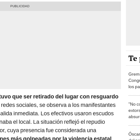
Te 
Gremi
Congr
los p
de le
tuvo que ser retirado del lugar con resguardo
 redes sociales, se observa a los manifestantes
"No c
extors
alida inmediata. Los efectivos usaron escudos
absur
ba el local. La situación reflejó el repudio
duran
or, cuya presencia fue considerada una
Óscar
ones más golpeadas por la violencia estatal
.