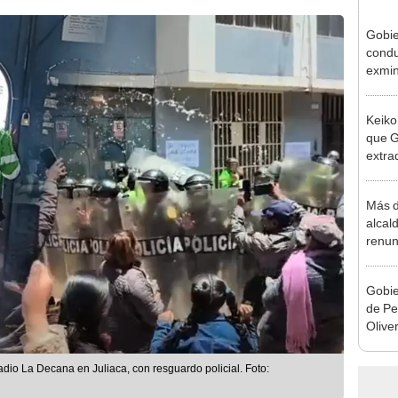
Gobie
condu
exmin
la m
Keiko
que G
extra
Cháve
nuest
Más d
alcal
renun
reele
Gobie
de Pe
Olive
de la
 radio La Decana en Juliaca, con resguardo policial. Foto: