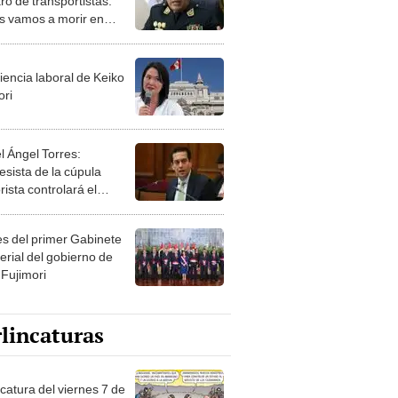
ro de transportistas:
s vamos a morir en
 momento"
iencia laboral de Keiko
ori
l Ángel Torres:
esista de la cúpula
rista controlará el
r año del Senado
les del primer Gabinete
erial del gobierno de
 Fujimori
lincaturas
catura del viernes 7 de