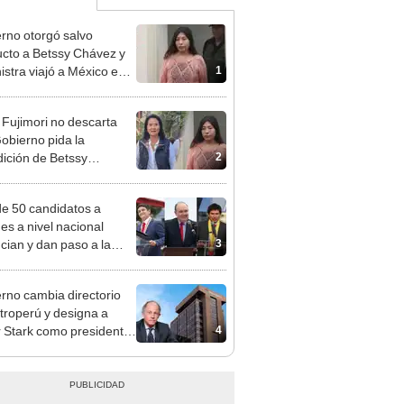
rno otorgó salvo
cto a Betssy Chávez y
1
istra viajó a México en
adrugada
 Fujimori no descarta
obierno pida la
2
dición de Betssy
z: "Está dentro de
ras facultades"
e 50 candidatos a
des a nivel nacional
3
cian y dan paso a la
cción encubierta
rno cambia directorio
troperú y designa a
4
r Stark como presidente
 empresa estatal