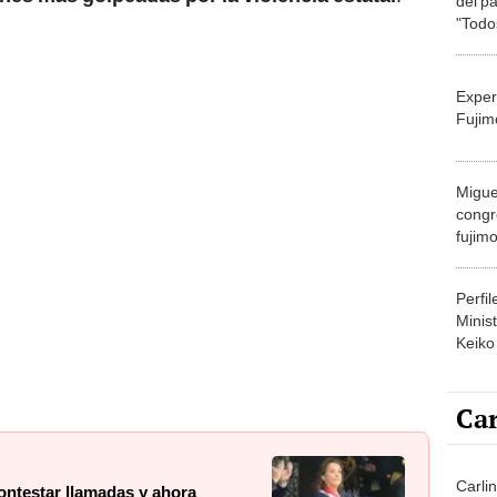
del pa
"Todo
algún
Exper
Fujim
Migue
congr
fujimo
prime
Perfi
Minist
Keiko
Car
Carlin
contestar llamadas y ahora