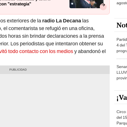
agost
con "estrategia"
os exteriores de la
radio La Decana
las
No
el comentarista se refugió en una oficina,
os horas sin brindar declaraciones a la prensa
Partid
erior. Los periodistas que intentaron obtener su
4 del
vitó todo contacto con los medios
y abandonó el
progr
dónde
Senam
LLUV
provi
¡Va
Circo 
del 15
Parqu