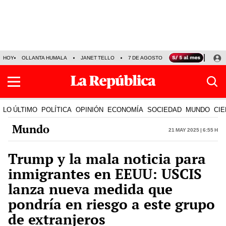
HOY
OLLANTA HUMALA
JANET TELLO
7 DE AGOSTO
TINKA RESULTADOS
LO ÚLTIMO
POLÍTICA
OPINIÓN
ECONOMÍA
SOCIEDAD
MUNDO
CIE
Mundo
21 May 2025 | 6:55 h
Trump y la mala noticia para
inmigrantes en EEUU: USCIS
lanza nueva medida que
pondría en riesgo a este grupo
de extranjeros