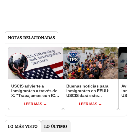
NOTAS RELACIONADAS
USCIS advierte a
Buenas noticias para
Aviso
inmigrantes a través de
inmigrantes en EEUU:
inmi
X: "Trabajamos con ICE
USCIS dará este
USCIS
en su exitosa
importante bono a
esta
LEER MÁS
LEER MÁS
aprehensión"
todos los residentes
méto
que perdieron su TPS
dato
extra
LO MÁS VISTO
LO ÚLTIMO