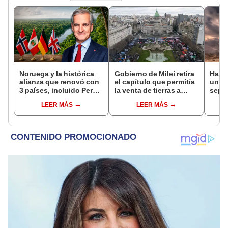
Noruega y la histórica
Gobierno de Milei retira
Hace
alianza que renovó con
el capítulo que permitía
un vo
3 países, incluido Perú,
la venta de tierras a
sepul
para frenar la
extranjeros tras el
prov
LEER MÁS
LEER MÁS
deforestación de la
rechazo social
veran
Amazonía al 2030
histo
moni