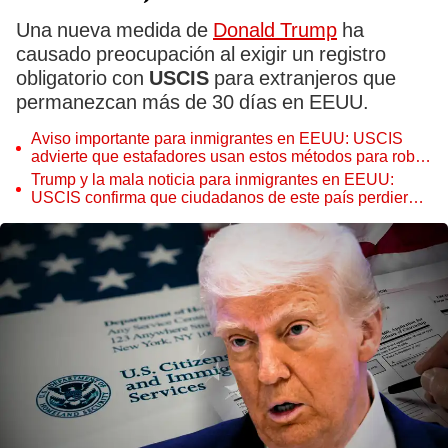
Una nueva medida de
Donald Trump
ha
causado preocupación al exigir un registro
obligatorio con
USCIS
para extranjeros que
permanezcan más de 30 días en EEUU.
Aviso importante para inmigrantes en EEUU: USCIS
advierte que estafadores usan estos métodos para robar
datos personales de extranjeros
Trump y la mala noticia para inmigrantes en EEUU:
USCIS confirma que ciudadanos de este país perdieron
el TPS y ahora serían deportados