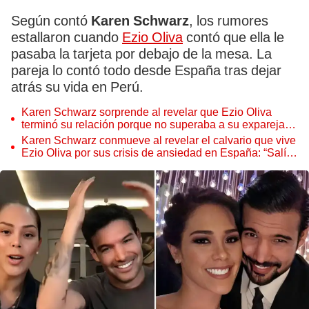
Según contó
Karen Schwarz
, los rumores
estallaron cuando
Ezio Oliva
contó que ella le
pasaba la tarjeta por debajo de la mesa. La
pareja lo contó todo desde España tras dejar
atrás su vida en Perú.
Karen Schwarz sorprende al revelar que Ezio Oliva
terminó su relación porque no superaba a su expareja:
"Nos separamos, yo lloraba"
Karen Schwarz conmueve al revelar el calvario que vive
Ezio Oliva por sus crisis de ansiedad en España: “Salí
corriendo tras él”