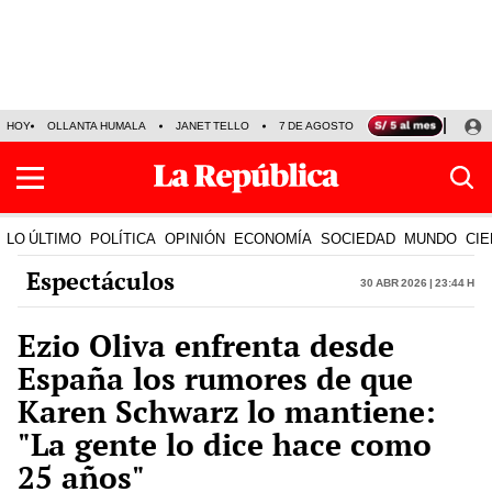
HOY
OLLANTA HUMALA
JANET TELLO
7 DE AGOSTO
TINKA RESULTADOS
LO ÚLTIMO
POLÍTICA
OPINIÓN
ECONOMÍA
SOCIEDAD
MUNDO
CIE
Espectáculos
30 Abr 2026 | 23:44 h
Ezio Oliva enfrenta desde
España los rumores de que
Karen Schwarz lo mantiene:
"La gente lo dice hace como
25 años"