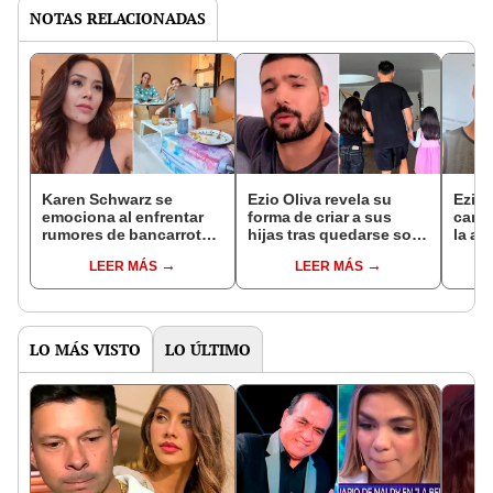
NOTAS RELACIONADAS
Karen Schwarz se
Ezio Oliva revela su
Ezio 
emociona al enfrentar
forma de criar a sus
cambi
rumores de bancarrota y
hijas tras quedarse solo
la an
sincerarse sobre los
con ellas sin Karen
conf
LEER MÁS
LEER MÁS
ataques de pánico de
Schwarz en España: "No
Schwa
Ezio Oliva: “La
les digas te quiero..."
inten
ignorancia…”
LO MÁS VISTO
LO ÚLTIMO