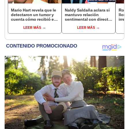
Mario Hart revela que le
Naldy Saldaña aclara si
Rosá
detectaron un tumor y
mantuvo relación
llora 
cuenta cómo recibió el
sentimental con director
irrep
diagnóstico: "Dolores
de La Bella Luz tras
comp
LEER MÁS
LEER MÁS
muy fuertes..."
denunciarlo por
mens
tocamientos: “Me
paz, 
parece muy bajo”