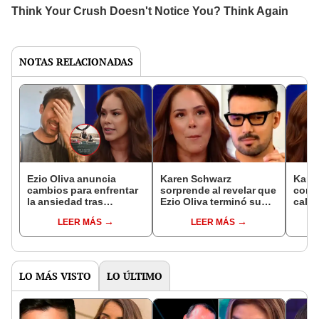
NOTAS RELACIONADAS
Ezio Oliva anuncia
Karen Schwarz
Kare
cambios para enfrentar
sorprende al revelar que
conmu
la ansiedad tras
Ezio Oliva terminó su
calva
confesiones de Karen
relación porque no
Oliva
LEER MÁS
LEER MÁS
Schwarz: "Mi primer
superaba a su expareja:
ansi
intento"
"Nos separamos, yo
“Salí
lloraba"
LO MÁS VISTO
LO ÚLTIMO