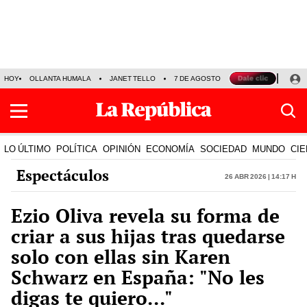
HOY
OLLANTA HUMALA
JANET TELLO
7 DE AGOSTO
TINKA RESULTADOS
LO ÚLTIMO
POLÍTICA
OPINIÓN
ECONOMÍA
SOCIEDAD
MUNDO
CIE
Espectáculos
26 Abr 2026 | 14:17 h
Ezio Oliva revela su forma de
criar a sus hijas tras quedarse
solo con ellas sin Karen
Schwarz en España: "No les
digas te quiero..."