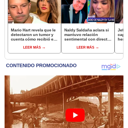
Mario Hart revela que le
Naldy Saldaña aclara si
Jeffe
detectaron un tumor y
mantuvo relación
capta
cuenta cómo recibió el
sentimental con director
herm
diagnóstico: "Dolores
de La Bella Luz tras
Ramí
LEER MÁS
LEER MÁS
muy fuertes..."
denunciarlo por
Kanas
tocamientos: “Me
tien
parece muy bajo”