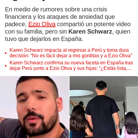
En medio de rumores sobre una crisis
financiera y los ataques de ansiedad que
padece,
Ezio Oliva
compartió un potente video
con su familia, pero sin
Karen Schwarz
, quien
tuvo que dejarlos en España.
Karen Schwarz impacta al regresar a Perú y toma dura
decisión: “No es fácil dejar a mis gorditas y a Ezio Oliva”
Karen Schwarz confirma su nueva faceta en España tras
dejar Perú junto a Ezio Oliva y sus hijas: “¿Estás lista,
Europa?”