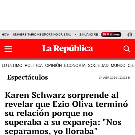
HOY
UNIVERSITARIO VS SPORTING CRISTAL
SINUANO RESULTADOS HOY
CA
LO ÚLTIMO
POLÍTICA
OPINIÓN
ECONOMÍA
SOCIEDAD
MUNDO
CIE
Espectáculos
24 Abr 2026 | 13:28 h
Karen Schwarz sorprende al
revelar que Ezio Oliva terminó
su relación porque no
superaba a su expareja: "Nos
separamos, yo lloraba"