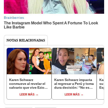
NOTAS RELACIONADAS
Karen Schwarz
Karen Schwarz impacta
Kare
conmueve al revelar el
al regresar a Perú y toma
su nu
calvario que vive Ezio
dura decisión: “No es
Españ
Oliva por sus crisis de
fácil dejar a mis gorditas
junto
LEER MÁS
LEER MÁS
ansiedad en España:
y a Ezio Oliva”
hijas
“Salí corriendo tras él”
Euro