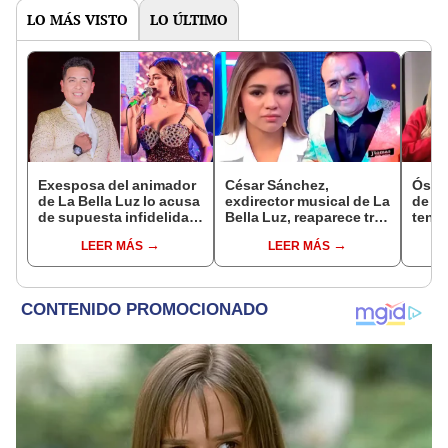
LO MÁS VISTO
LO ÚLTIMO
Exesposa del animador
César Sánchez,
Óscar
de La Bella Luz lo acusa
exdirector musical de La
de La
de supuesta infidelidad
Bella Luz, reaparece tras
tenta
con Naldy Saldaña y
denuncia de Naldy
Naldy
LEER MÁS
LEER MÁS
expone chats
Saldaña con polémico
denu
pedido: "Pido respetar
tocam
la presunción de
haber
inocencia"