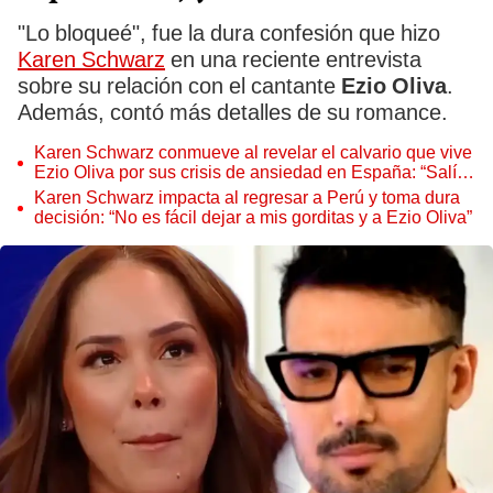
"Lo bloqueé", fue la dura confesión que hizo
Karen Schwarz
en una reciente entrevista
sobre su relación con el cantante
Ezio Oliva
.
Además, contó más detalles de su romance.
Karen Schwarz conmueve al revelar el calvario que vive
Ezio Oliva por sus crisis de ansiedad en España: “Salí
corriendo tras él”
Karen Schwarz impacta al regresar a Perú y toma dura
decisión: “No es fácil dejar a mis gorditas y a Ezio Oliva”